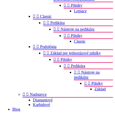


Pilníky
Lepiace


Classic


Pedikúra


Nástroje na pedikúru


Pilníky
Classic


Podológia


Základ pre jednorázové pilníky


Pilníky


Pedikúra


Nástroje na
pedikúru


Pilníky
Základ


Nadstavce
Diamantové
Karbidové
Blog