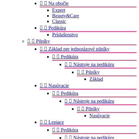


Na obočie
Expert
Beauty&Care
Classic


Pedikúra
Príslušenstvo


Pilníky


Základ pre jednorázové pilníky


Pedikúra


Nástroje na pedikúru


Pilníky
Základ


Nasúvacie


Pedikúra


Nástroje na pedikúru


Pilníky
Nasúvacie


Lepiace


Pedikúra


Nástroje na pedikúru