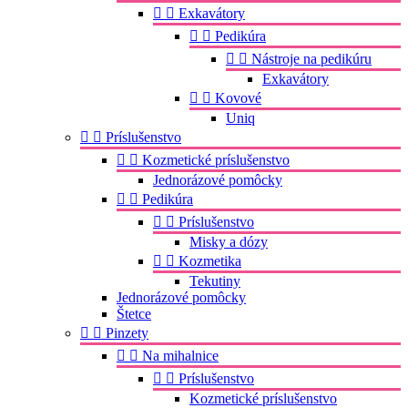


Exkavátory


Pedikúra


Nástroje na pedikúru
Exkavátory


Kovové
Uniq


Príslušenstvo


Kozmetické príslušenstvo
Jednorázové pomôcky


Pedikúra


Príslušenstvo
Misky a dózy


Kozmetika
Tekutiny
Jednorázové pomôcky
Štetce


Pinzety


Na mihalnice


Príslušenstvo
Kozmetické príslušenstvo