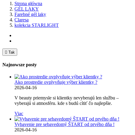
Strona główna
GÉL LAKY
Farebné gél laky
Claresa
kolekcia STARLIGHT

Tak
Najnowsze posty
Ako prostredie ovplyvňuje výber klientky ?
2026-04-16
V beauty priemysle si klientky nevyberajú len službu –
vyberajú si atmosféru. kde s budú cítiť čo najlepšie.
Viac
Vybavenie pre sebavedomý ŠTART od prvého dňa !
2026-04-16