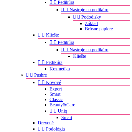


Pedikúra


Nástroje na pedikúru


Pododisky
Základ
Brúsne papiere


Kliešte


Pedikúra


Nástroje na pedikúru
Kliešte


Pedikúra
Kozmetika


Pushre


Kovové
Expert
Smart
Classic
Beauty&Care


Uniq
Smart
Drevené


Podológia