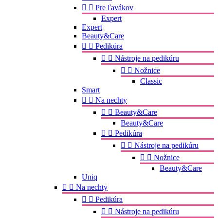


Pre ľavákov
Expert
Expert
Beauty&Care


Pedikúra


Nástroje na pedikúru


Nožnice
Classic
Smart


Na nechty


Beauty&Care
Beauty&Care


Pedikúra


Nástroje na pedikúru


Nožnice
Beauty&Care
Uniq


Na nechty


Pedikúra


Nástroje na pedikúru