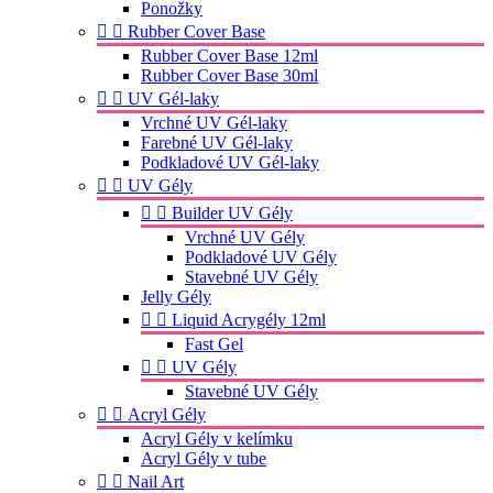
Ponožky


Rubber Cover Base
Rubber Cover Base 12ml
Rubber Cover Base 30ml


UV Gél-laky
Vrchné UV Gél-laky
Farebné UV Gél-laky
Podkladové UV Gél-laky


UV Gély


Builder UV Gély
Vrchné UV Gély
Podkladové UV Gély
Stavebné UV Gély
Jelly Gély


Liquid Acrygély 12ml
Fast Gel


UV Gély
Stavebné UV Gély


Acryl Gély
Acryl Gély v kelímku
Acryl Gély v tube


Nail Art