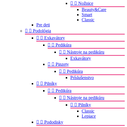


Nožnice
Beauty&Care
Smart
Classic
Pre deti


Podológia


Exkavátory


Pedikúra


Nástroje na pedikúru
Exkavátory


Pinzety


Pedikúra
Príslušenstvo


Pilníky


Pedikúra


Nástroje na pedikúru


Pilníky
Classic
Lepiace


Pododisky