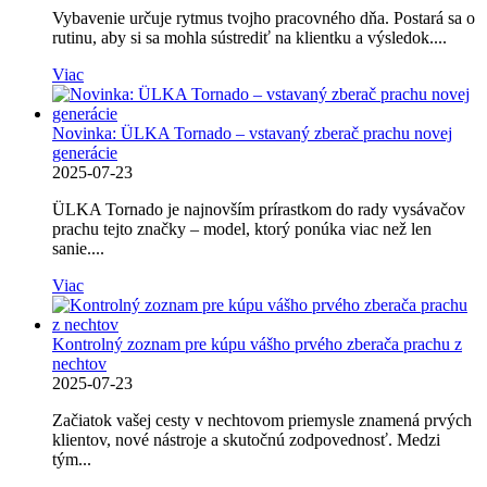
Vybavenie určuje rytmus tvojho pracovného dňa. Postará sa o
rutinu, aby si sa mohla sústrediť na klientku a výsledok....
Viac
Novinka: ÜLKA Tornado – vstavaný zberač prachu novej
generácie
2025-07-23
ÜLKA Tornado je najnovším prírastkom do rady vysávačov
prachu tejto značky – model, ktorý ponúka viac než len
sanie....
Viac
Kontrolný zoznam pre kúpu vášho prvého zberača prachu z
nechtov
2025-07-23
Začiatok vašej cesty v nechtovom priemysle znamená prvých
klientov, nové nástroje a skutočnú zodpovednosť. Medzi
tým...