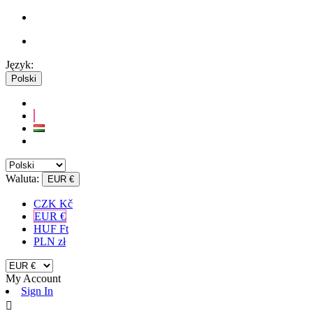
Język:
Polski
Waluta:
EUR €
CZK Kč
EUR €
HUF Ft
PLN zł
My Account
Sign In
