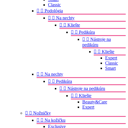
Classic


Podológia


Na nechty


Kliešte


Pedikúra


Nástroje na
pedikúru


Kliešte
Expert
Classic
Smart


Na nechty


Pedikúra


Nástroje na pedikúru


Kliešte
Beauty&Care
Expert


Nožničky


Na kožičku
Exclusive