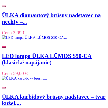
ÜLKA diamantový brúsny nadstavec na
nechty –...
Cena
3,99 €
LED lampa ÜLKA LÜMOS S50-CA
(klasické napájanie)
Cena
59,00 €
ÜLKA karbidový brúsny nadstavec – tvar
kužel,...