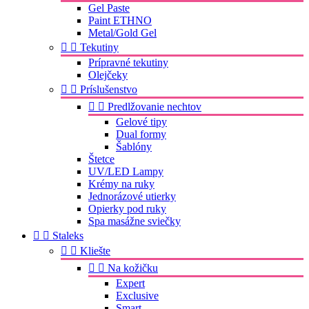
Gel Paste
Paint ETHNO
Metal/Gold Gel


Tekutiny
Prípravné tekutiny
Olejčeky


Príslušenstvo


Predlžovanie nechtov
Gelové tipy
Dual formy
Šablóny
Štetce
UV/LED Lampy
Krémy na ruky
Jednorázové utierky
Opierky pod ruky
Spa masážne sviečky


Staleks


Kliešte


Na kožičku
Expert
Exclusive
Smart