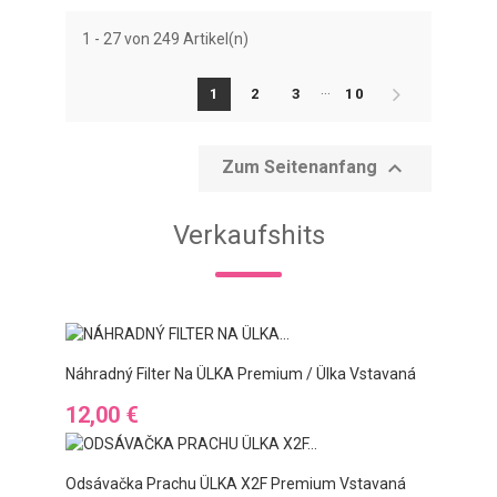
1 - 27 von 249 Artikel(n)
…
1
2
3
10

Zum Seitenanfang
Verkaufshits
Náhradný Filter Na ÜLKA Premium / Ülka Vstavaná
Preis
12,00 €
Odsávačka Prachu ÜLKA X2F Premium Vstavaná