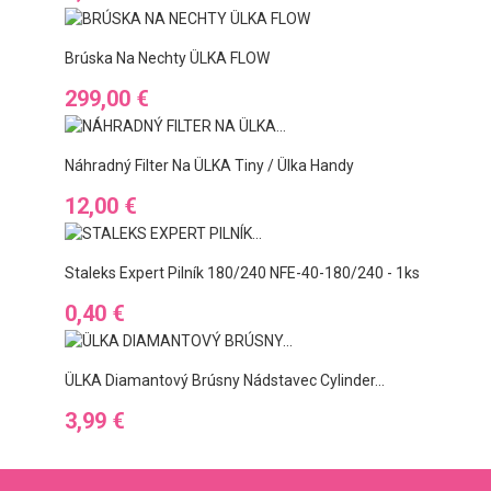
Brúska Na Nechty ÜLKA FLOW
Preis
299,00 €
Náhradný Filter Na ÜLKA Tiny / Ülka Handy
Preis
12,00 €
Staleks Expert Pilník 180/240 NFE-40-180/240 - 1ks
Preis
0,40 €
ÜLKA Diamantový Brúsny Nádstavec Cylinder...
Preis
3,99 €