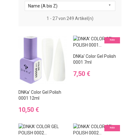

Name (A bis Z)
1 - 27 von 249 Artikel(n)
NEU
DNKa' Color Gel Polish
0001 7ml
Preis
7,50 €
DNKa' Color Gel Polish
0001 12ml
Preis
10,50 €
NEU