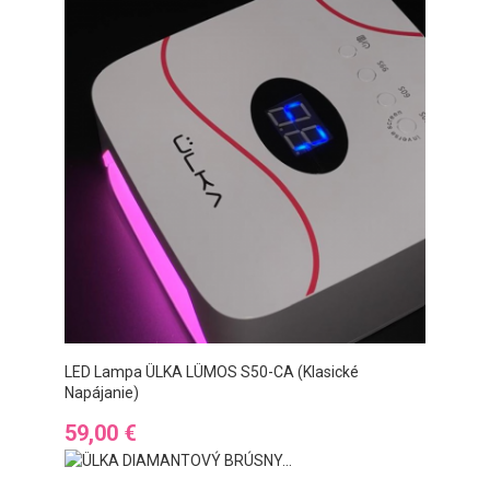
LED Lampa ÜLKA LÜMOS S50-CA (klasické
Napájanie)
Preis
59,00 €