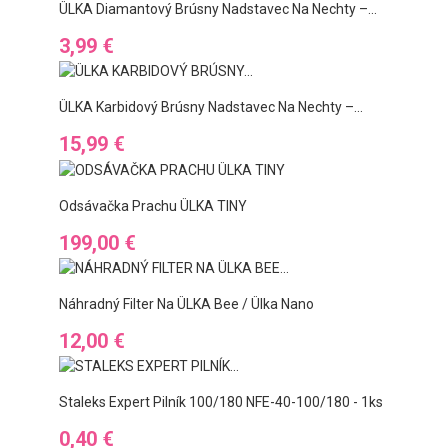
ÜLKA Diamantový Brúsny Nadstavec Na Nechty –...
Preis
3,99 €
ÜLKA Karbidový Brúsny Nadstavec Na Nechty –...
Preis
15,99 €
Odsávačka Prachu ÜLKA TINY
Preis
199,00 €
Náhradný Filter Na ÜLKA Bee / Ülka Nano
Preis
12,00 €
Staleks Expert Pilník 100/180 NFE-40-100/180 - 1ks
Preis
0,40 €