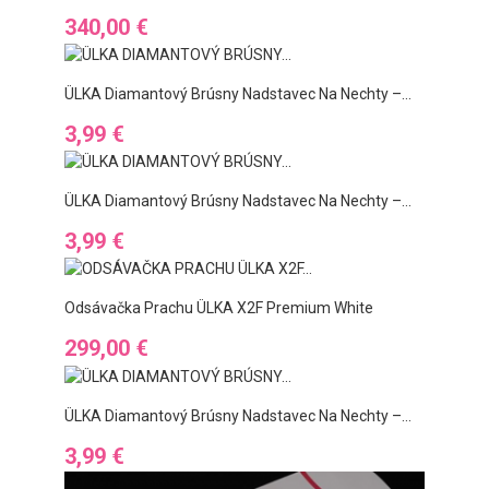
Preis
340,00 €
ÜLKA Diamantový Brúsny Nadstavec Na Nechty –...
Preis
3,99 €
ÜLKA Diamantový Brúsny Nadstavec Na Nechty –...
Preis
3,99 €
Odsávačka Prachu ÜLKA X2F Premium White
Preis
299,00 €
ÜLKA Diamantový Brúsny Nadstavec Na Nechty –...
Preis
3,99 €