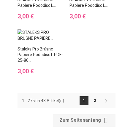
Papiere Pododisc L...
Papiere Pododisc L...
Preis
Preis
3,00 €
3,00 €
Staleks Pro Brúsne
Papiere Pododisc L PDF-
25-80...
Preis
3,00 €
1 - 27 von 43 Artikel(n)
1
2

Zum Seitenanfang