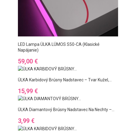
LED Lampa ÜLKA LÜMOS S50-CA (klasické
Napájanie)
Preis
59,00 €
ÜLKA Karbidový Brúsny Nadstavec – Tvar Kužel,...
Preis
15,99 €
ÜLKA Diamantový Brúsny Nadstavec Na Nechty –...
Preis
3,99 €