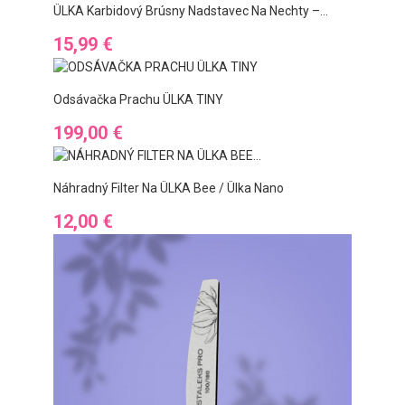
ÜLKA Karbidový Brúsny Nadstavec Na Nechty –...
Preis
15,99 €
Odsávačka Prachu ÜLKA TINY
Preis
199,00 €
Náhradný Filter Na ÜLKA Bee / Ülka Nano
Preis
12,00 €