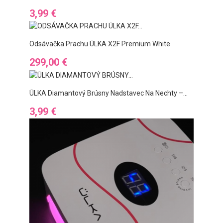
Preis
3,99 €
Odsávačka Prachu ÜLKA X2F Premium White
Preis
299,00 €
ÜLKA Diamantový Brúsny Nadstavec Na Nechty –...
Preis
3,99 €