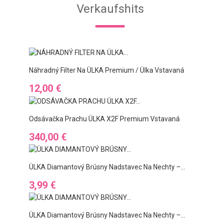
Verkaufshits
Náhradný Filter Na ÜLKA Premium / Ülka Vstavaná
Preis
12,00 €
Odsávačka Prachu ÜLKA X2F Premium Vstavaná
Preis
340,00 €
ÜLKA Diamantový Brúsny Nadstavec Na Nechty –...
Preis
3,99 €
ÜLKA Diamantový Brúsny Nadstavec Na Nechty –...