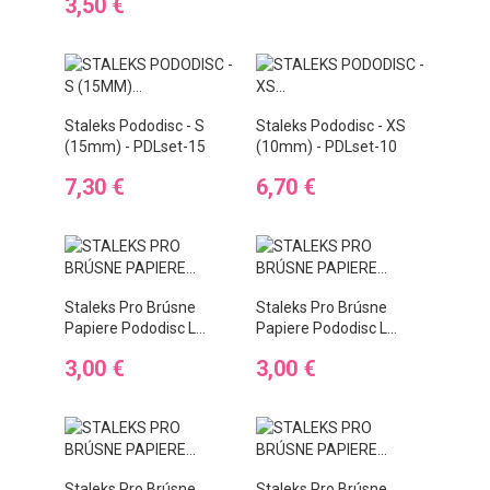
Preis
3,50 €
Staleks Pododisc - S
Staleks Pododisc - XS
(15mm) - PDLset-15
(10mm) - PDLset-10
Preis
Preis
7,30 €
6,70 €
Staleks Pro Brúsne
Staleks Pro Brúsne
Papiere Pododisc L...
Papiere Pododisc L...
Preis
Preis
3,00 €
3,00 €
Staleks Pro Brúsne
Staleks Pro Brúsne