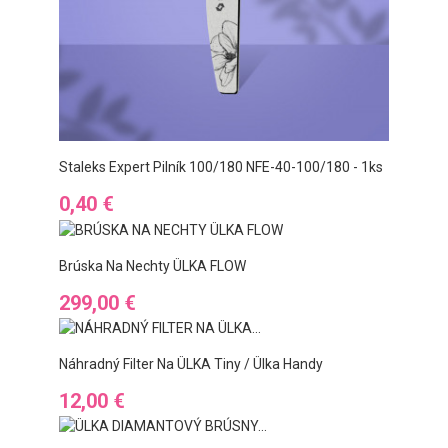
Staleks Expert Pilník 100/180 NFE-40-100/180 - 1ks
Preis
0,40 €
Brúska Na Nechty ÜLKA FLOW
Preis
299,00 €
Náhradný Filter Na ÜLKA Tiny / Ülka Handy
Preis
12,00 €