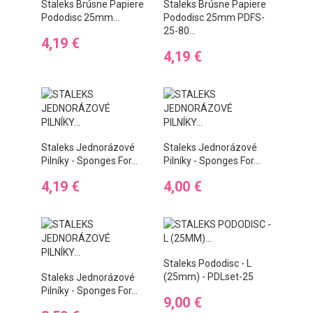
Staleks Brúsne Papiere
Staleks Brúsne Papiere
Pododisc 25mm...
Pododisc 25mm PDFS-
25-80...
Preis
4,19 €
Preis
4,19 €
Staleks Jednorázové
Staleks Jednorázové
Pilníky - Sponges For...
Pilníky - Sponges For...
Preis
Preis
4,19 €
4,00 €
Staleks Pododisc - L
(25mm) - PDLset-25
Staleks Jednorázové
Pilníky - Sponges For...
Preis
9,00 €