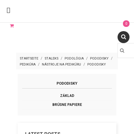

0
STARTSEITE
STALEKS
PODOLÓGIA
PODODISKY
PEDIKÚRA
NÁSTROJE NA PEDIKÚRU
PODODISKY
PODODISKY
ZÁKLAD
BRÚSNE PAPIERE