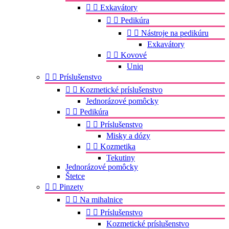


Exkavátory


Pedikúra


Nástroje na pedikúru
Exkavátory


Kovové
Uniq


Príslušenstvo


Kozmetické príslušenstvo
Jednorázové pomôcky


Pedikúra


Príslušenstvo
Misky a dózy


Kozmetika
Tekutiny
Jednorázové pomôcky
Štetce


Pinzety


Na mihalnice


Príslušenstvo
Kozmetické príslušenstvo