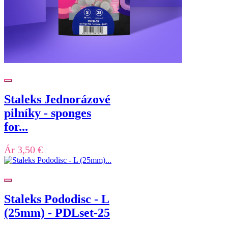
Staleks Jednorázové
pilníky - sponges
for...
Ár
3,50 €
Staleks Pododisc - L
(25mm) - PDLset-25