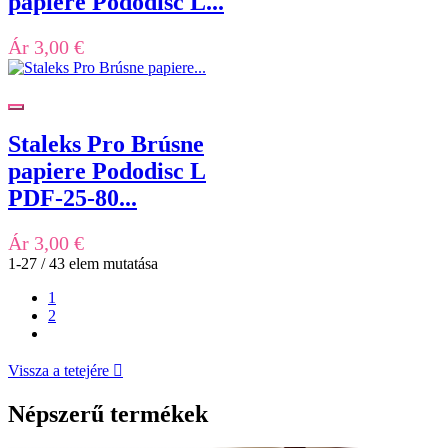
papiere Pododisc L...
Ár
3,00 €
Staleks Pro Brúsne
papiere Pododisc L
PDF-25-80...
Ár
3,00 €
1-27 / 43 elem mutatása
1
2
Vissza a tetejére

Népszerű termékek