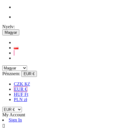
Nyelv:
Magyar
Pénznem:
EUR €
CZK Kč
EUR €
HUF Ft
PLN zł
My Account
Sign In
