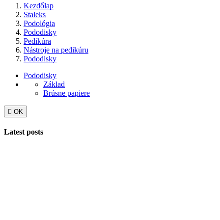
Kezdőlap
Staleks
Podológia
Pododisky
Pedikúra
Nástroje na pedikúru
Pododisky
Pododisky
Základ
Brúsne papiere

OK
Latest posts