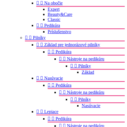


Na obočie
Expert
Beauty&Care
Classic


Pedikúra
Príslušenstvo


Pilníky


Základ pre jednorázové pilníky


Pedikúra


Nástroje na pedikúru


Pilníky
Základ


Nasúvacie


Pedikúra


Nástroje na pedikúru


Pilníky
Nasúvacie


Lepiace


Pedikúra


Nástroje na pedikúru