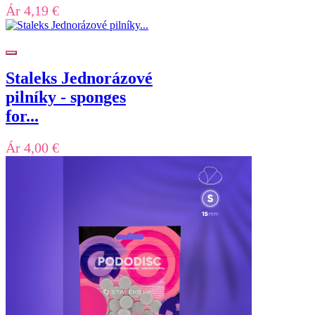
Ár
4,19 €
Staleks Jednorázové
pilníky - sponges
for...
Ár
4,00 €