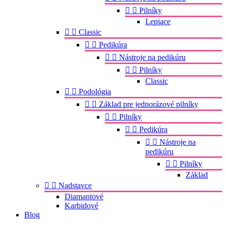


Pilníky
Lepiace


Classic


Pedikúra


Nástroje na pedikúru


Pilníky
Classic


Podológia


Základ pre jednorázové pilníky


Pilníky


Pedikúra


Nástroje na
pedikúru


Pilníky
Základ


Nadstavce
Diamantové
Karbidové
Blog