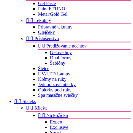
Gel Paste
Paint ETHNO
Metal/Gold Gel


Tekutiny
Prípravné tekutiny
Olejčeky


Príslušenstvo


Predlžovanie nechtov
Gelové tipy
Dual formy
Šablóny
Štetce
UV/LED Lampy
Krémy na ruky
Jednorázové utierky
Opierky pod ruky
Spa masážne sviečky


Staleks


Kliešte


Na kožičku
Expert
Exclusive
Smart