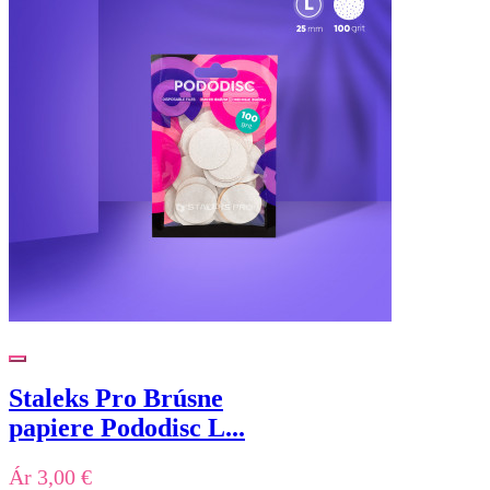
Staleks Pro Brúsne
papiere Pododisc L...
Ár
3,00 €