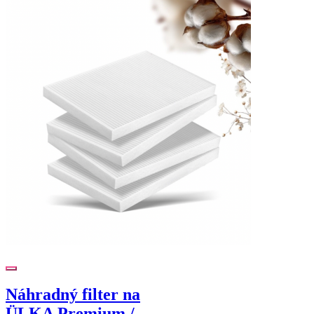
Náhradný filter na
ÜLKA Premium /