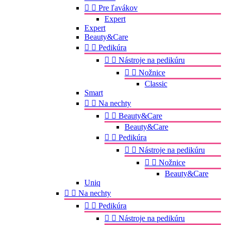


Pre ľavákov
Expert
Expert
Beauty&Care


Pedikúra


Nástroje na pedikúru


Nožnice
Classic
Smart


Na nechty


Beauty&Care
Beauty&Care


Pedikúra


Nástroje na pedikúru


Nožnice
Beauty&Care
Uniq


Na nechty


Pedikúra


Nástroje na pedikúru