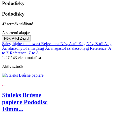
Pododisky
Pododisky
43 termék található.
A sorrend alapja:
Név, A-tól Z-ig

Sales, highest to lowest
Relevancia
Név, A-tól Z-ig
Név, Z-től A-ig
Ár, alacsonytól a magasig
Ár, magastól az alacsonyig
Reference, A
to Z
Reference, Z to A
1-27 / 43 elem mutatása
Aktív szűrők
Staleks Brúsne
papiere Pododisc
10mm...