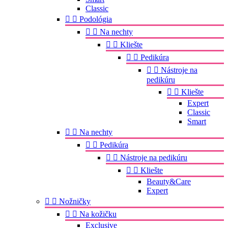
Classic


Podológia


Na nechty


Kliešte


Pedikúra


Nástroje na
pedikúru


Kliešte
Expert
Classic
Smart


Na nechty


Pedikúra


Nástroje na pedikúru


Kliešte
Beauty&Care
Expert


Nožničky


Na kožičku
Exclusive