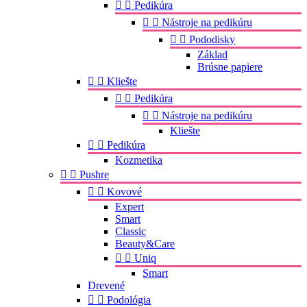


Pedikúra


Nástroje na pedikúru


Pododisky
Základ
Brúsne papiere


Kliešte


Pedikúra


Nástroje na pedikúru
Kliešte


Pedikúra
Kozmetika


Pushre


Kovové
Expert
Smart
Classic
Beauty&Care


Uniq
Smart
Drevené


Podológia