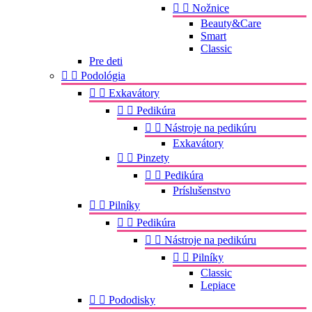


Nožnice
Beauty&Care
Smart
Classic
Pre deti


Podológia


Exkavátory


Pedikúra


Nástroje na pedikúru
Exkavátory


Pinzety


Pedikúra
Príslušenstvo


Pilníky


Pedikúra


Nástroje na pedikúru


Pilníky
Classic
Lepiace


Pododisky