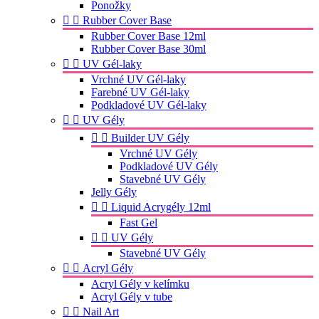
Ponožky


Rubber Cover Base
Rubber Cover Base 12ml
Rubber Cover Base 30ml


UV Gél-laky
Vrchné UV Gél-laky
Farebné UV Gél-laky
Podkladové UV Gél-laky


UV Gély


Builder UV Gély
Vrchné UV Gély
Podkladové UV Gély
Stavebné UV Gély
Jelly Gély


Liquid Acrygély 12ml
Fast Gel


UV Gély
Stavebné UV Gély


Acryl Gély
Acryl Gély v kelímku
Acryl Gély v tube


Nail Art