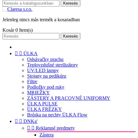
Keresés
Jelenleg nincs más termék a kosaradban
Kosár
0
Item(s)
Keresés


ÜLKA
Odsávačky prachu
Teplovzdušné sterilizátory
UV/LED lampy
Stojany na pedikúru
Filtre
Podložky pod ruky
MRIEŽKY
ZÁSTERY A PRACOVNÉ UNIFORMY
ÜLKA PULSE
ÜLKA FRÉZKY
Brúska na nechty ÜLKA Flow


DNKa'


Reklamné predmety
Zástera