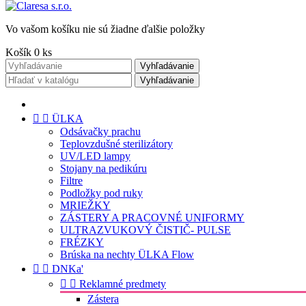
Vo vašom košíku nie sú žiadne ďalšie položky
Košík
0
ks
Vyhľadávanie
Vyhľadávanie


ÜLKA
Odsávačky prachu
Teplovzdušné sterilizátory
UV/LED lampy
Stojany na pedikúru
Filtre
Podložky pod ruky
MRIEŽKY
ZÁSTERY A PRACOVNÉ UNIFORMY
ULTRAZVUKOVÝ ČISTIČ- PULSE
FRÉZKY
Brúska na nechty ÜLKA Flow


DNKa'


Reklamné predmety
Zástera