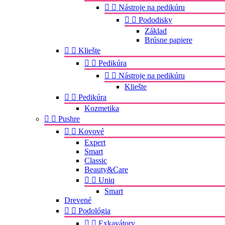


Nástroje na pedikúru


Pododisky
Základ
Brúsne papiere


Kliešte


Pedikúra


Nástroje na pedikúru
Kliešte


Pedikúra
Kozmetika


Pushre


Kovové
Expert
Smart
Classic
Beauty&Care


Uniq
Smart
Drevené


Podológia


Exkavátory