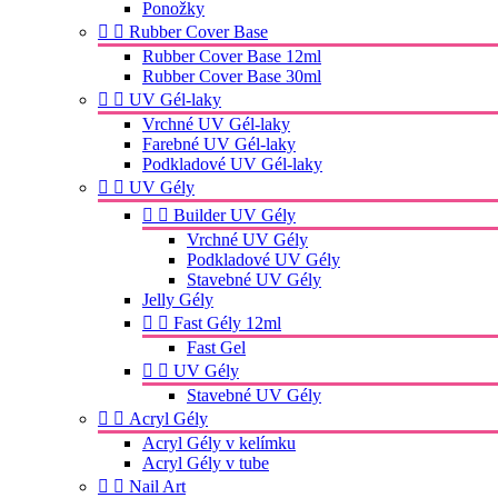
Ponožky


Rubber Cover Base
Rubber Cover Base 12ml
Rubber Cover Base 30ml


UV Gél-laky
Vrchné UV Gél-laky
Farebné UV Gél-laky
Podkladové UV Gél-laky


UV Gély


Builder UV Gély
Vrchné UV Gély
Podkladové UV Gély
Stavebné UV Gély
Jelly Gély


Fast Gély 12ml
Fast Gel


UV Gély
Stavebné UV Gély


Acryl Gély
Acryl Gély v kelímku
Acryl Gély v tube


Nail Art