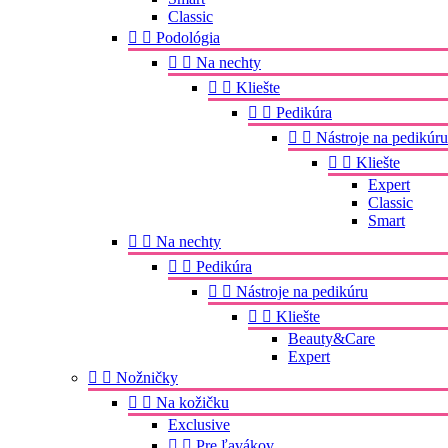
Classic


Podológia


Na nechty


Kliešte


Pedikúra


Nástroje na pedikúru


Kliešte
Expert
Classic
Smart


Na nechty


Pedikúra


Nástroje na pedikúru


Kliešte
Beauty&Care
Expert


Nožničky


Na kožičku
Exclusive


Pre ľavákov