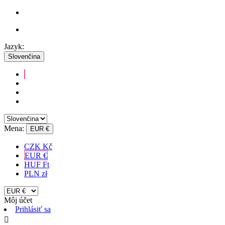
Jazyk:
Slovenčina
Mena:
EUR €
CZK Kč
EUR €
HUF Ft
PLN zł
Môj účet
Prihlásiť sa
