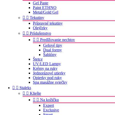
Gel Paste
Paint ETHNO
Metal/Gold Gel


Tekutiny
Prípravné tekutiny
Olejčeky


Príslušenstvo


Predlžovanie nechtov
Gelové tipy
Dual formy
Šablóny
Štetce
UV/LED Lampy
Krémy na ruky
Jednorázové utierky
Opierky pod ruky
Spa masážne sviečky


Staleks


Kliešte


Na kožičku
Expert
Exclusive
Smart