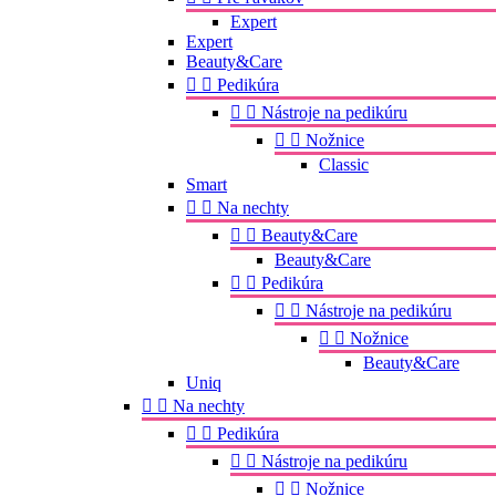
Expert
Expert
Beauty&Care


Pedikúra


Nástroje na pedikúru


Nožnice
Classic
Smart


Na nechty


Beauty&Care
Beauty&Care


Pedikúra


Nástroje na pedikúru


Nožnice
Beauty&Care
Uniq


Na nechty


Pedikúra


Nástroje na pedikúru


Nožnice