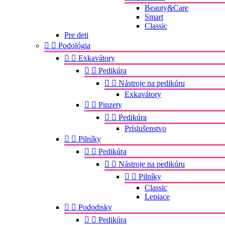
Beauty&Care
Smart
Classic
Pre deti


Podológia


Exkavátory


Pedikúra


Nástroje na pedikúru
Exkavátory


Pinzety


Pedikúra
Príslušenstvo


Pilníky


Pedikúra


Nástroje na pedikúru


Pilníky
Classic
Lepiace


Pododisky


Pedikúra