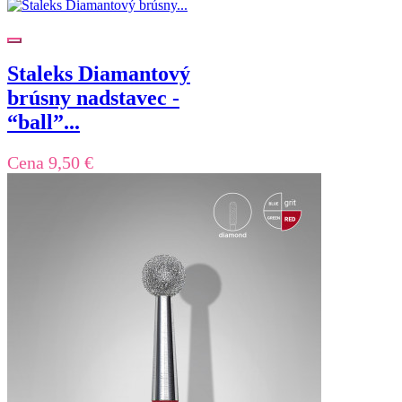
Staleks Diamantový
brúsny nadstavec -
“ball”...
Cena
9,50 €