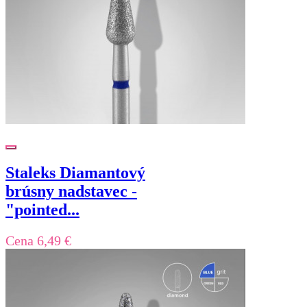
Staleks Diamantový
brúsny nadstavec -
"pointed...
Cena
6,49 €