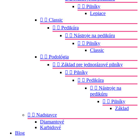


Pilníky
Lepiace


Classic


Pedikúra


Nástroje na pedikúru


Pilníky
Classic


Podológia


Základ pre jednorázové pilníky


Pilníky


Pedikúra


Nástroje na
pedikúru


Pilníky
Základ


Nadstavce
Diamantové
Karbidové
Blog