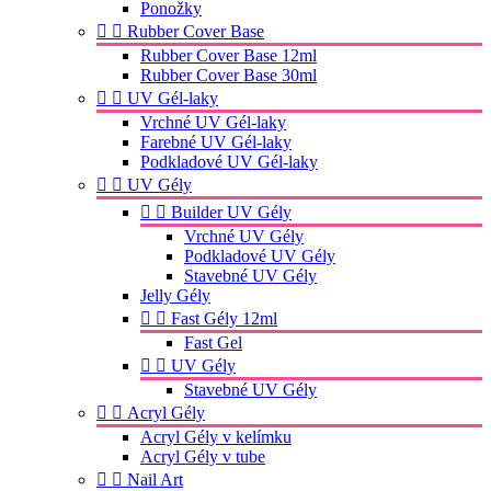
Ponožky


Rubber Cover Base
Rubber Cover Base 12ml
Rubber Cover Base 30ml


UV Gél-laky
Vrchné UV Gél-laky
Farebné UV Gél-laky
Podkladové UV Gél-laky


UV Gély


Builder UV Gély
Vrchné UV Gély
Podkladové UV Gély
Stavebné UV Gély
Jelly Gély


Fast Gély 12ml
Fast Gel


UV Gély
Stavebné UV Gély


Acryl Gély
Acryl Gély v kelímku
Acryl Gély v tube


Nail Art