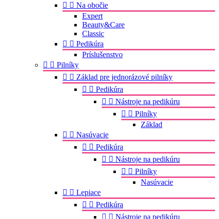


Na obočie
Expert
Beauty&Care
Classic


Pedikúra
Príslušenstvo


Pilníky


Základ pre jednorázové pilníky


Pedikúra


Nástroje na pedikúru


Pilníky
Základ


Nasúvacie


Pedikúra


Nástroje na pedikúru


Pilníky
Nasúvacie


Lepiace


Pedikúra


Nástroje na pedikúru