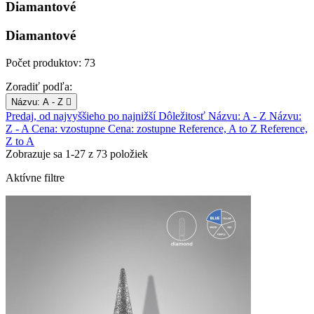
Diamantové
Diamantové
Počet produktov: 73
Zoradiť podľa:
Názvu: A - Z

Predaj, od najvyššieho po najnižší
Dôležitosť
Názvu: A - Z
Názvu:
Z - A
Cena: vzostupne
Cena: zostupne
Reference, A to Z
Reference,
Z to A
Zobrazuje sa 1-27 z 73 položiek
Aktívne filtre