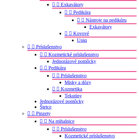


Exkavátory


Pedikúra


Nástroje na pedikúru
Exkavátory


Kovové
Uniq


Príslušenstvo


Kozmetické príslušenstvo
Jednorázové pomôcky


Pedikúra


Príslušenstvo
Misky a dózy


Kozmetika
Tekutiny
Jednorázové pomôcky
Štetce


Pinzety


Na mihalnice


Príslušenstvo
Kozmetické príslušenstvo