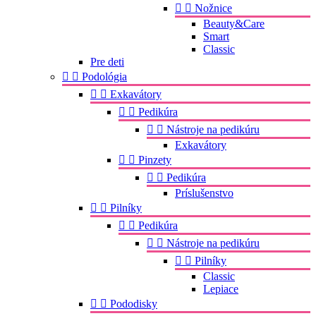


Nožnice
Beauty&Care
Smart
Classic
Pre deti


Podológia


Exkavátory


Pedikúra


Nástroje na pedikúru
Exkavátory


Pinzety


Pedikúra
Príslušenstvo


Pilníky


Pedikúra


Nástroje na pedikúru


Pilníky
Classic
Lepiace


Pododisky