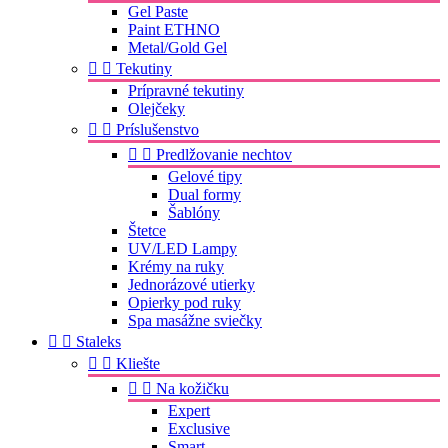
Gel Paste
Paint ETHNO
Metal/Gold Gel


Tekutiny
Prípravné tekutiny
Olejčeky


Príslušenstvo


Predlžovanie nechtov
Gelové tipy
Dual formy
Šablóny
Štetce
UV/LED Lampy
Krémy na ruky
Jednorázové utierky
Opierky pod ruky
Spa masážne sviečky


Staleks


Kliešte


Na kožičku
Expert
Exclusive
Smart