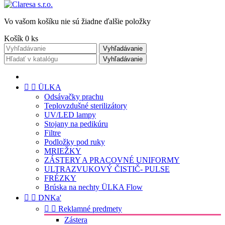
Vo vašom košíku nie sú žiadne ďalšie položky
Košík
0
ks
Vyhľadávanie
Vyhľadávanie


ÜLKA
Odsávačky prachu
Teplovzdušné sterilizátory
UV/LED lampy
Stojany na pedikúru
Filtre
Podložky pod ruky
MRIEŽKY
ZÁSTERY A PRACOVNÉ UNIFORMY
ULTRAZVUKOVÝ ČISTIČ- PULSE
FRÉZKY
Brúska na nechty ÜLKA Flow


DNKa'


Reklamné predmety
Zástera