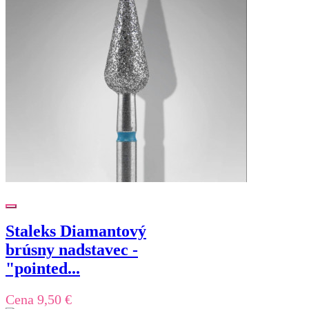
Staleks Diamantový
brúsny nadstavec -
"pointed...
Cena
9,50 €