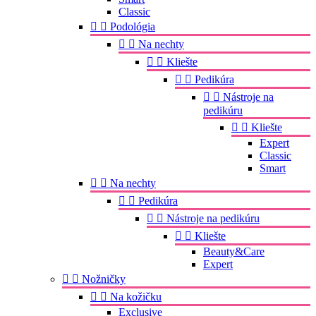
Classic


Podológia


Na nechty


Kliešte


Pedikúra


Nástroje na
pedikúru


Kliešte
Expert
Classic
Smart


Na nechty


Pedikúra


Nástroje na pedikúru


Kliešte
Beauty&Care
Expert


Nožničky


Na kožičku
Exclusive