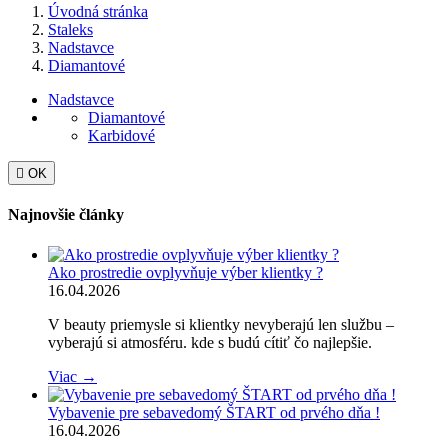
Úvodná stránka
Staleks
Nadstavce
Diamantové
Nadstavce
Diamantové
Karbidové

OK
Najnovšie články
Ako prostredie ovplyvňuje výber klientky ?
16.04.2026
V beauty priemysle si klientky nevyberajú len službu –
vyberajú si atmosféru. kde s budú cítiť čo najlepšie.
Viac →
Vybavenie pre sebavedomý ŠTART od prvého dňa !
16.04.2026