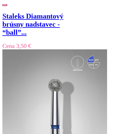
Staleks Diamantový
brúsny nadstavec -
“ball”...
Cena
3,50 €