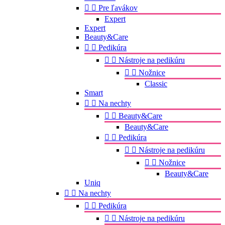


Pre ľavákov
Expert
Expert
Beauty&Care


Pedikúra


Nástroje na pedikúru


Nožnice
Classic
Smart


Na nechty


Beauty&Care
Beauty&Care


Pedikúra


Nástroje na pedikúru


Nožnice
Beauty&Care
Uniq


Na nechty


Pedikúra


Nástroje na pedikúru