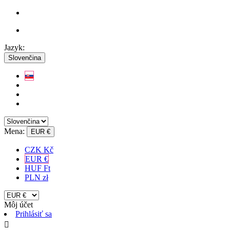
Jazyk:
Slovenčina
Mena:
EUR €
CZK Kč
EUR €
HUF Ft
PLN zł
Môj účet
Prihlásiť sa
