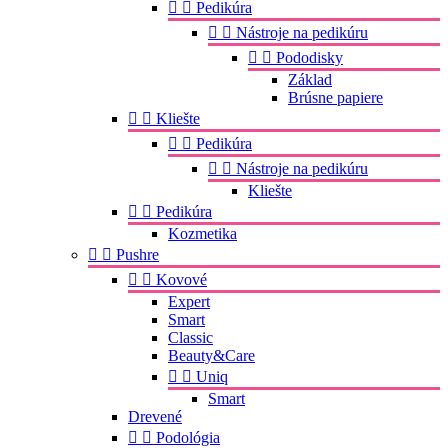


Pedikúra


Nástroje na pedikúru


Pododisky
Základ
Brúsne papiere


Kliešte


Pedikúra


Nástroje na pedikúru
Kliešte


Pedikúra
Kozmetika


Pushre


Kovové
Expert
Smart
Classic
Beauty&Care


Uniq
Smart
Drevené


Podológia