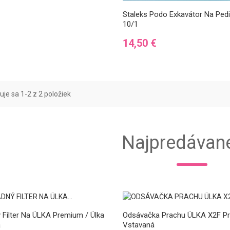
Staleks Podo Exkavátor Na Ped
10/1
Cena
14,50 €
je sa 1-2 z 2 položiek
Najpredávane
 Filter Na ÜLKA Premium / Ülka
Odsávačka Prachu ÜLKA X2F P
á
Vstavaná