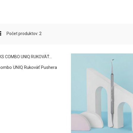
Počet produktov: 2
 pre sebavedomý
rvého dňa !
Novinka: ÜLKA Tornado –
Kont
vstavaná odsávačka prachu
vaše
uje rytmus tvojho
novej generácie
prac
ňa. Postará sa o
 sa mohla sústrediť na
ÜLKA Tornado je najnovším
Začia
Combo UNIQ Rukoväť Pushera
edok....
prírastkom do rady odsávačiek
prie
prachu tejto značky – model, ktorý
klien
ponúka viac než len sanie....
zodpo
VIAC →
VIAC