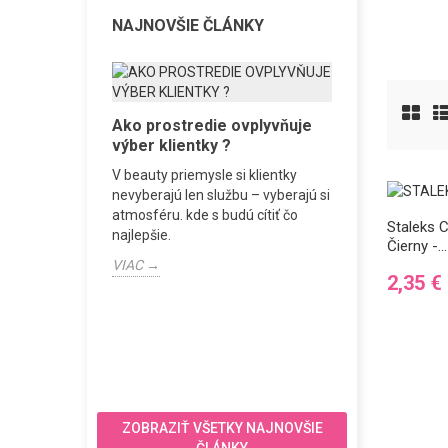
NAJNOVŠIE ČLÁNKY
úru vs.
Ako prostredie ovplyvňuje
Vybavenie
ikúru
výber klientky ?
ŠTART od p
ástrojov v
V beauty priemysle si klientky
Vybavenie urč
lampa. Je
nevyberajú len službu – vyberajú si
pracovného d
dzovanie
atmosféru. kde s budú cítiť čo
rutinu, aby si
Staleks 
pečuje...
najlepšie.
klientku a výsl
Čierny -...
VIAC →
VIAC →
Cena
2,35 €
ZOBRAZIŤ VŠETKY NAJNOVŠIE