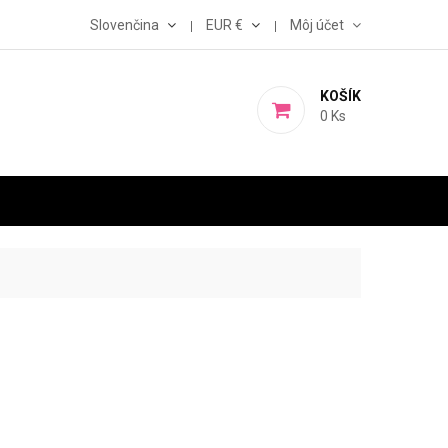
Slovenčina
EUR €
Môj účet
KOŠÍK
0
Ks