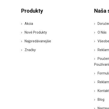
Produkty
Naša 
Akcia
Doruče
Nové Produkty
O Nás
Najpredávanejšie
Všeobe
Značky
Reklam
Poučen
Používaní
Formul
Reklam
Kontakt
Blog
Nastav