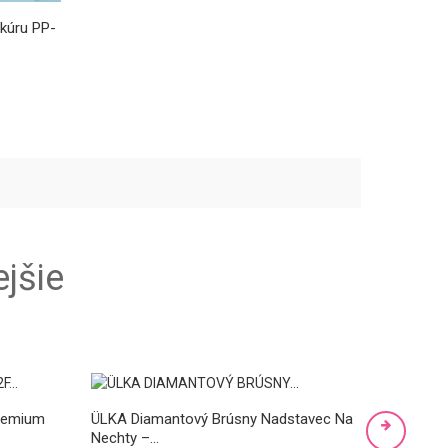
ikúru PP-
jšie
remium
ÜLKA Diamantový Brúsny Nadstavec Na
ÜLKA Di
Nechty –...
Nechty –.