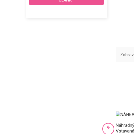
ČLÁNKY
Zobrazu
Náhradný
Vstavan