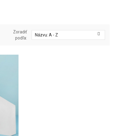
Zoradiť

Názvu: A - Z
Šetrenie na vybavení vás
podľa:
rolný zoznam pre kúpu
môže stáť viac
j prvej odsávačky
Pokiaľ ide o úspech salónu, vaše
hu z nechtov
nástroje sú rovnako dôležité ako
tok vašej cesty v nechtovom
vaše zručnosti. Profesionálne
mysle znamená prvých
vybavenie v...
tov, nové nástroje a skutočnú
VIAC →
vednosť. Medzi tým...
 →