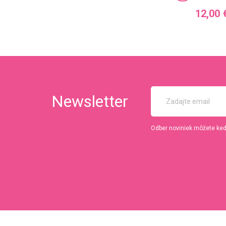
Cena
12,00 
Newsletter
Odber noviniek môžete kedy