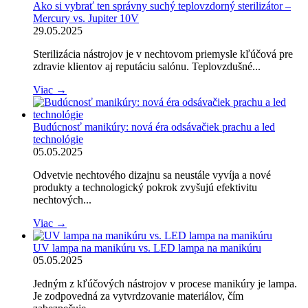
Ako si vybrať ten správny suchý teplovzdorný sterilizátor –
Mercury vs. Jupiter 10V
29.05.2025
Sterilizácia nástrojov je v nechtovom priemysle kľúčová pre
zdravie klientov aj reputáciu salónu. Teplovzdušné...
Viac →
Budúcnosť manikúry: nová éra odsávačiek prachu a led
technológie
05.05.2025
Odvetvie nechtového dizajnu sa neustále vyvíja a nové
produkty a technologický pokrok zvyšujú efektivitu
nechtových...
Viac →
UV lampa na manikúru vs. LED lampa na manikúru
05.05.2025
Jedným z kľúčových nástrojov v procese manikúry je lampa.
Je zodpovedná za vytvrdzovanie materiálov, čím