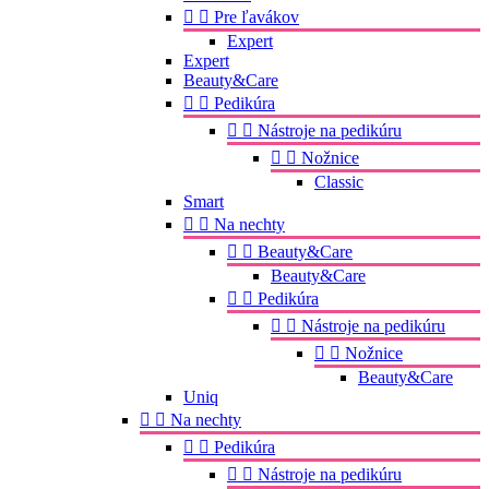


Pre ľavákov
Expert
Expert
Beauty&Care


Pedikúra


Nástroje na pedikúru


Nožnice
Classic
Smart


Na nechty


Beauty&Care
Beauty&Care


Pedikúra


Nástroje na pedikúru


Nožnice
Beauty&Care
Uniq


Na nechty


Pedikúra


Nástroje na pedikúru