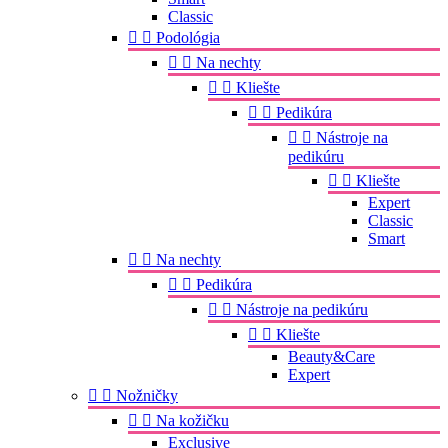
Classic


Podológia


Na nechty


Kliešte


Pedikúra


Nástroje na
pedikúru


Kliešte
Expert
Classic
Smart


Na nechty


Pedikúra


Nástroje na pedikúru


Kliešte
Beauty&Care
Expert


Nožničky


Na kožičku
Exclusive