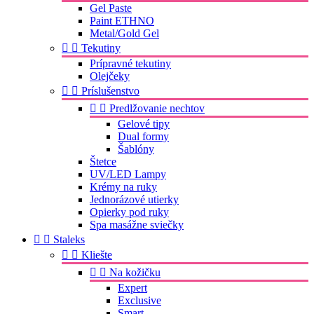
Gel Paste
Paint ETHNO
Metal/Gold Gel


Tekutiny
Prípravné tekutiny
Olejčeky


Príslušenstvo


Predlžovanie nechtov
Gelové tipy
Dual formy
Šablóny
Štetce
UV/LED Lampy
Krémy na ruky
Jednorázové utierky
Opierky pod ruky
Spa masážne sviečky


Staleks


Kliešte


Na kožičku
Expert
Exclusive
Smart