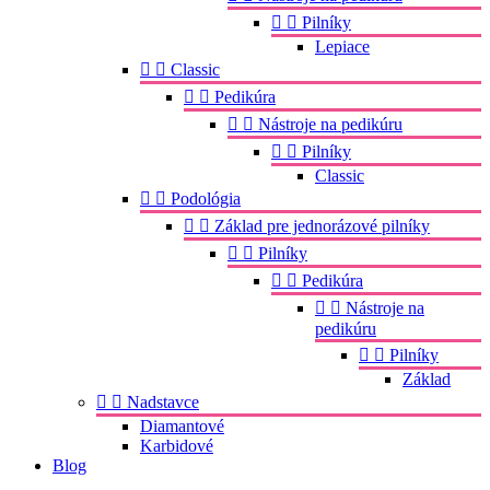


Pilníky
Lepiace


Classic


Pedikúra


Nástroje na pedikúru


Pilníky
Classic


Podológia


Základ pre jednorázové pilníky


Pilníky


Pedikúra


Nástroje na
pedikúru


Pilníky
Základ


Nadstavce
Diamantové
Karbidové
Blog