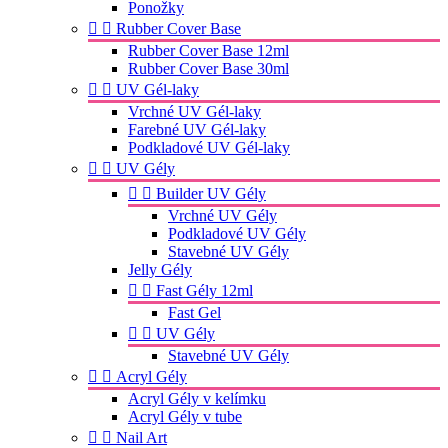
Ponožky


Rubber Cover Base
Rubber Cover Base 12ml
Rubber Cover Base 30ml


UV Gél-laky
Vrchné UV Gél-laky
Farebné UV Gél-laky
Podkladové UV Gél-laky


UV Gély


Builder UV Gély
Vrchné UV Gély
Podkladové UV Gély
Stavebné UV Gély
Jelly Gély


Fast Gély 12ml
Fast Gel


UV Gély
Stavebné UV Gély


Acryl Gély
Acryl Gély v kelímku
Acryl Gély v tube


Nail Art