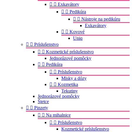


Exkavátory


Pedikúra


Nástroje na pedikúru
Exkavátory


Kovové
Uniq


Príslušenstvo


Kozmetické príslušenstvo
Jednorázové pomôcky


Pedikúra


Príslušenstvo
Misky a dózy


Kozmetika
Tekutiny
Jednorázové pomôcky
Štetce


Pinzety


Na mihalnice


Príslušenstvo
Kozmetické príslušenstvo