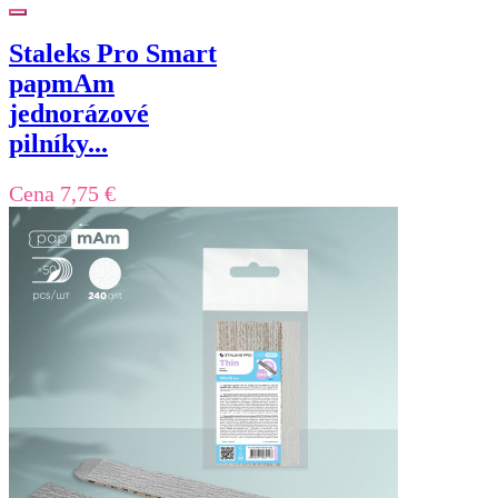
Staleks Pro Smart
papmAm
jednorázové
pilníky...
Cena
7,75 €