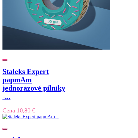
Staleks Expert
papmAm
jednorázové pilníky
-...
Cena
10,80 €