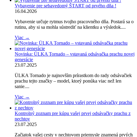
Vybavenie pre sebavedomý ŠTART od prvého dňa !
16.04.2026
Vybavenie určuje rytmus tvojho pracovného dňa. Postará sa o
rutinu, aby si sa mohla sústrediť na klientku a výsledok....
Viac →
Novinka: ÜLKA Tornado – vstavaná odsávačka prachu novej
generácie
23.07.2025
ÜLKA Tornado je najnovším prírastkom do rady odsávačiek
prachu tejto značky – model, ktorý ponúka viac než len
sanie....
Viac →
Kontrolný zoznam pre kúpu vašej prvej odsávačky prachu z
nechtov
23.07.2025
Začiatok vašej cesty v nechtovom priemysle znamená prvých