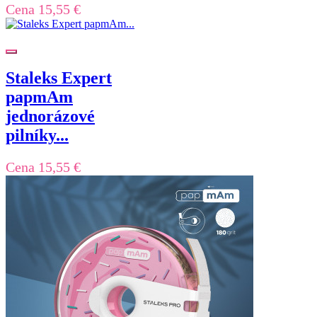
Cena
15,55 €
Staleks Expert
papmAm
jednorázové
pilníky...
Cena
15,55 €