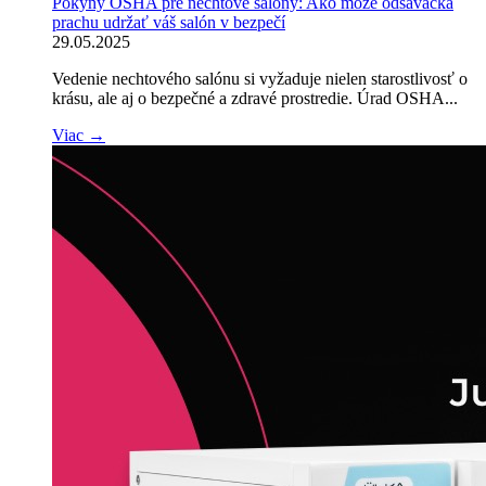
Pokyny OSHA pre nechtové salóny: Ako môže odsávačka
prachu udržať váš salón v bezpečí
29.05.2025
Vedenie nechtového salónu si vyžaduje nielen starostlivosť o
krásu, ale aj o bezpečné a zdravé prostredie. Úrad OSHA...
Viac →