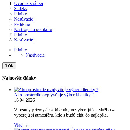
Úvodná stránka
Staleks
Pilníky
Nasúvacie
Pedikúra
Nástroje na pedikúru
Pilníky
Nasúvacie
Pilníky
Nasúvacie

OK
Najnovšie články
Ako prostredie ovplyvňuje výber klientky ?
16.04.2026
V beauty priemysle si klientky nevyberajú len službu –
vyberajú si atmosféru. kde s budú cítiť čo najlepšie.
Viac →