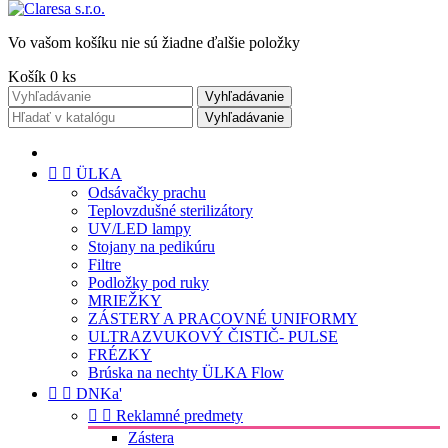
Vo vašom košíku nie sú žiadne ďalšie položky
Košík
0
ks
Vyhľadávanie
Vyhľadávanie


ÜLKA
Odsávačky prachu
Teplovzdušné sterilizátory
UV/LED lampy
Stojany na pedikúru
Filtre
Podložky pod ruky
MRIEŽKY
ZÁSTERY A PRACOVNÉ UNIFORMY
ULTRAZVUKOVÝ ČISTIČ- PULSE
FRÉZKY
Brúska na nechty ÜLKA Flow


DNKa'


Reklamné predmety
Zástera