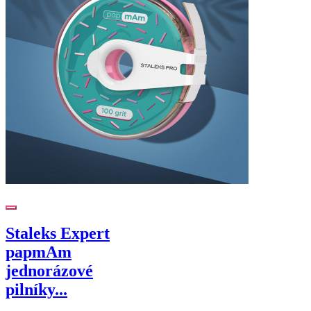
Staleks Expert
papmAm
jednorázové
pilníky...