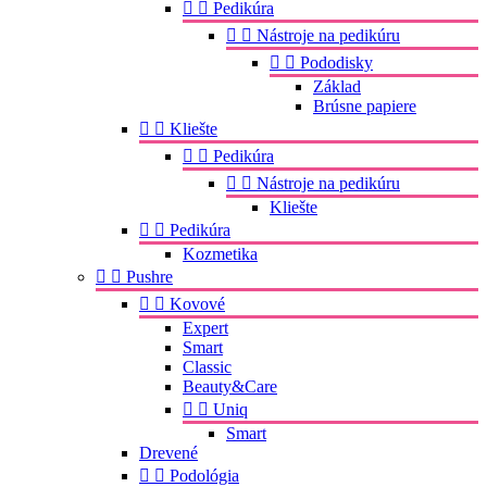


Pedikúra


Nástroje na pedikúru


Pododisky
Základ
Brúsne papiere


Kliešte


Pedikúra


Nástroje na pedikúru
Kliešte


Pedikúra
Kozmetika


Pushre


Kovové
Expert
Smart
Classic
Beauty&Care


Uniq
Smart
Drevené


Podológia