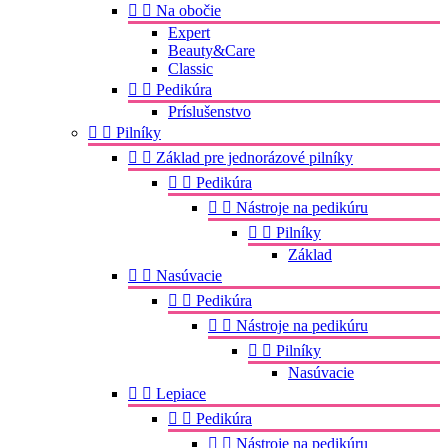


Na obočie
Expert
Beauty&Care
Classic


Pedikúra
Príslušenstvo


Pilníky


Základ pre jednorázové pilníky


Pedikúra


Nástroje na pedikúru


Pilníky
Základ


Nasúvacie


Pedikúra


Nástroje na pedikúru


Pilníky
Nasúvacie


Lepiace


Pedikúra


Nástroje na pedikúru