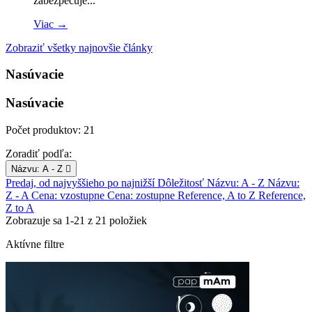
zabezpečuje...
Viac →
Zobraziť všetky najnovšie články
Nasúvacie
Nasúvacie
Počet produktov: 21
Zoradiť podľa:
Názvu: A - Z

Predaj, od najvyššieho po najnižší
Dôležitosť
Názvu: A - Z
Názvu:
Z - A
Cena: vzostupne
Cena: zostupne
Reference, A to Z
Reference,
Z to A
Zobrazuje sa 1-21 z 21 položiek
Aktívne filtre