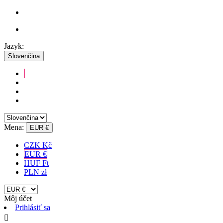
Jazyk:
Slovenčina
Mena:
EUR €
CZK Kč
EUR €
HUF Ft
PLN zł
Môj účet
Prihlásiť sa
