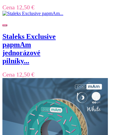
Cena
12,50 €
Staleks Exclusive
papmAm
jednorázové
pilníky...
Cena
12,50 €