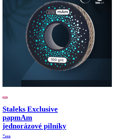
Staleks Exclusive
papmAm
jednorázové pilníky
-...