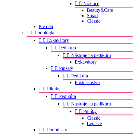


Nožnice
Beauty&Care
Smart
Classic
Pre deti


Podológia


Exkavátory


Pedikúra


Nástroje na pedikúru
Exkavátory


Pinzety


Pedikúra
Príslušenstvo


Pilníky


Pedikúra


Nástroje na pedikúru


Pilníky
Classic
Lepiace


Pododisky