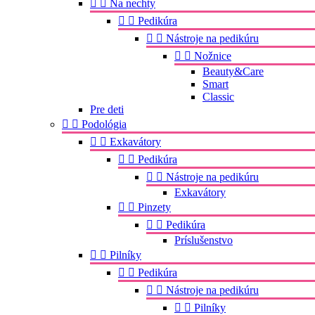


Na nechty


Pedikúra


Nástroje na pedikúru


Nožnice
Beauty&Care
Smart
Classic
Pre deti


Podológia


Exkavátory


Pedikúra


Nástroje na pedikúru
Exkavátory


Pinzety


Pedikúra
Príslušenstvo


Pilníky


Pedikúra


Nástroje na pedikúru


Pilníky