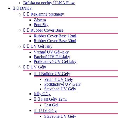
Brúska na nechty ÜLKA Flow


DNKa'


Reklamné predmety
Zástera
Ponožky


Rubber Cover Base
Rubber Cover Base 12ml
Rubber Cover Base 30ml


UV Gél-laky
Vrchné UV Gél-laky
Farebné UV Gél-laky
Podkladové UV Gél-laky


UV Gély


Builder UV Gély
Vrchné UV Gély
Podkladové UV Gély
Stavebné UV Gély
Jelly Gély


Fast Gély 12ml
Fast Gel


UV Gély
Stavebné UV Gély