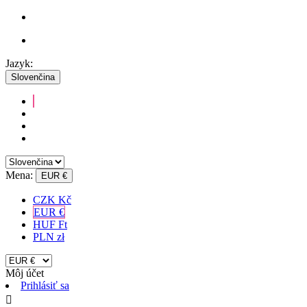
Jazyk:
Slovenčina
Mena:
EUR €
CZK Kč
EUR €
HUF Ft
PLN zł
Môj účet
Prihlásiť sa
