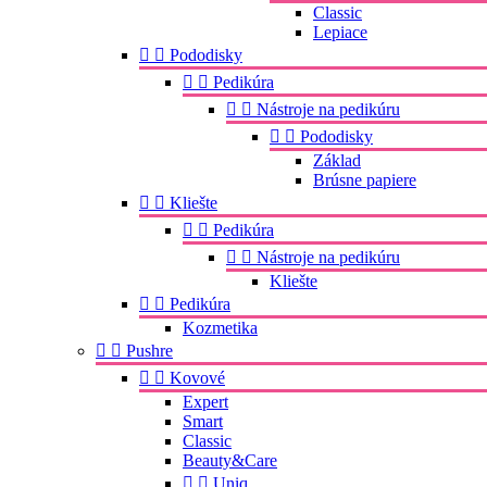
Classic
Lepiace


Pododisky


Pedikúra


Nástroje na pedikúru


Pododisky
Základ
Brúsne papiere


Kliešte


Pedikúra


Nástroje na pedikúru
Kliešte


Pedikúra
Kozmetika


Pushre


Kovové
Expert
Smart
Classic
Beauty&Care


Uniq