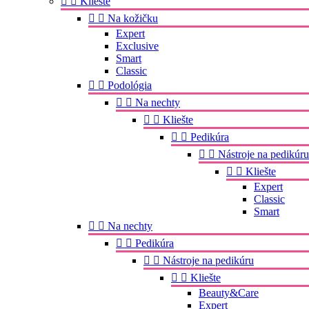


Kliešte


Na kožičku
Expert
Exclusive
Smart
Classic


Podológia


Na nechty


Kliešte


Pedikúra


Nástroje na pedikúru


Kliešte
Expert
Classic
Smart


Na nechty


Pedikúra


Nástroje na pedikúru


Kliešte
Beauty&Care
Expert