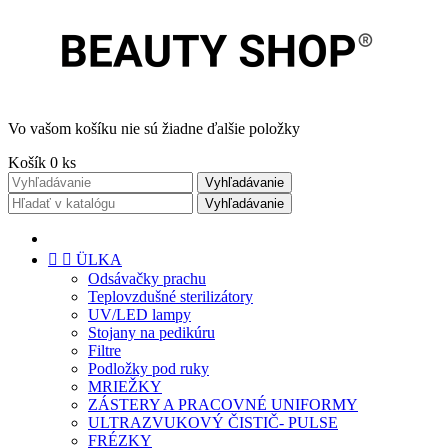
Vo vašom košíku nie sú žiadne ďalšie položky
Košík
0
ks
Vyhľadávanie
Vyhľadávanie


ÜLKA
Odsávačky prachu
Teplovzdušné sterilizátory
UV/LED lampy
Stojany na pedikúru
Filtre
Podložky pod ruky
MRIEŽKY
ZÁSTERY A PRACOVNÉ UNIFORMY
ULTRAZVUKOVÝ ČISTIČ- PULSE
FRÉZKY