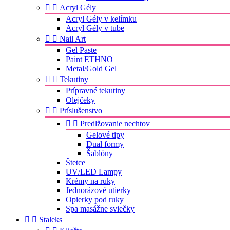


Acryl Gély
Acryl Gély v kelímku
Acryl Gély v tube


Nail Art
Gel Paste
Paint ETHNO
Metal/Gold Gel


Tekutiny
Prípravné tekutiny
Olejčeky


Príslušenstvo


Predlžovanie nechtov
Gelové tipy
Dual formy
Šablóny
Štetce
UV/LED Lampy
Krémy na ruky
Jednorázové utierky
Opierky pod ruky
Spa masážne sviečky


Staleks