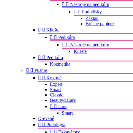


Nástroje na pedikúru


Pododisky
Základ
Brúsne papiere


Kliešte


Pedikúra


Nástroje na pedikúru
Kliešte


Pedikúra
Kozmetika


Pushre


Kovové
Expert
Smart
Classic
Beauty&Care


Uniq
Smart
Drevené


Podológia


Exkavátory