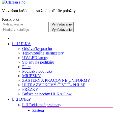
Vo vašom košíku nie sú žiadne ďalšie položky
Košík
0
ks
Vyhľadávanie
Vyhľadávanie


ÜLKA
Odsávačky prachu
Teplovzdušné sterilizátory
UV/LED lampy
Stojany na pedikúru
Filtre
Podložky pod ruky
MRIEŽKY
ZÁSTERY A PRACOVNÉ UNIFORMY
ULTRAZVUKOVÝ ČISTIČ- PULSE
FRÉZKY
Brúska na nechty ÜLKA Flow


DNKa'


Reklamné predmety
Zástera