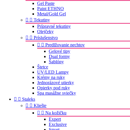
Gel Paste
Paint ETHNO
Metal/Gold Gel


Tekutiny
Prípravné tekutiny
Olejčeky


Príslušenstvo


Predlžovanie nechtov
Gelové tipy
Dual formy
Šablóny
Štetce
UV/LED Lampy
Krémy na ruky
Jednorázové utierky
Opierky pod ruky
Spa masážne sviečky


Staleks


Kliešte


Na kožičku
Expert
Exclusive
Smart