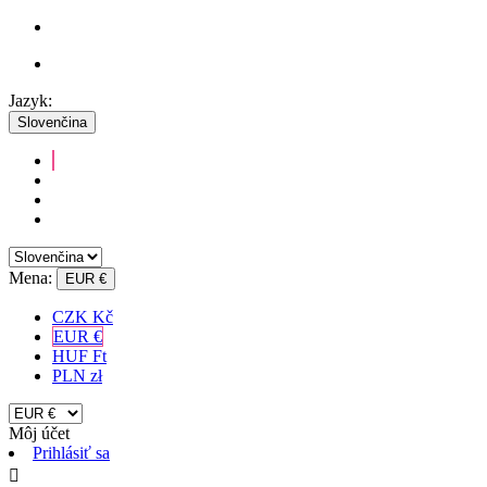
Jazyk:
Slovenčina
Mena:
EUR €
CZK Kč
EUR €
HUF Ft
PLN zł
Môj účet
Prihlásiť sa
