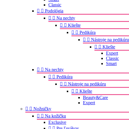
Classic


Podológia


Na nechty


Kliešte


Pedikúra


Nástroje na pedikúru


Kliešte
Expert
Classic
Smart


Na nechty


Pedikúra


Nástroje na pedikúru


Kliešte
Beauty&Care
Expert


Nožničky


Na kožičku
Exclusive


Pre ľavákov