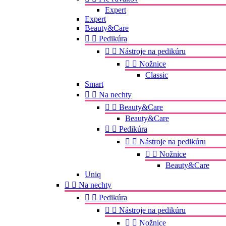
Expert
Expert
Beauty&Care


Pedikúra


Nástroje na pedikúru


Nožnice
Classic
Smart


Na nechty


Beauty&Care
Beauty&Care


Pedikúra


Nástroje na pedikúru


Nožnice
Beauty&Care
Uniq


Na nechty


Pedikúra


Nástroje na pedikúru


Nožnice