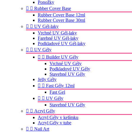
Ponožky


Rubber Cover Base
Rubber Cover Base 12ml
Rubber Cover Base 30ml


UV Gél-laky
Vrchné UV Gél-laky
Farebné UV Gél-laky
Podkladové UV Gél-laky


UV Gély


Builder UV Gély
Vrchné UV Gély
Podkladové UV Gély
Stavebné UV Gély
Jelly Gély


Fast Gély 12ml
Fast Gel


UV Gély
Stavebné UV Gély


Acryl Gély
Acryl Gély v kelímku
Acryl Gély v tube


Nail Art