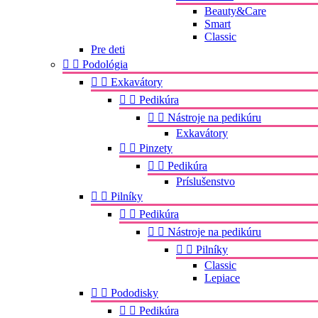
Beauty&Care
Smart
Classic
Pre deti


Podológia


Exkavátory


Pedikúra


Nástroje na pedikúru
Exkavátory


Pinzety


Pedikúra
Príslušenstvo


Pilníky


Pedikúra


Nástroje na pedikúru


Pilníky
Classic
Lepiace


Pododisky


Pedikúra