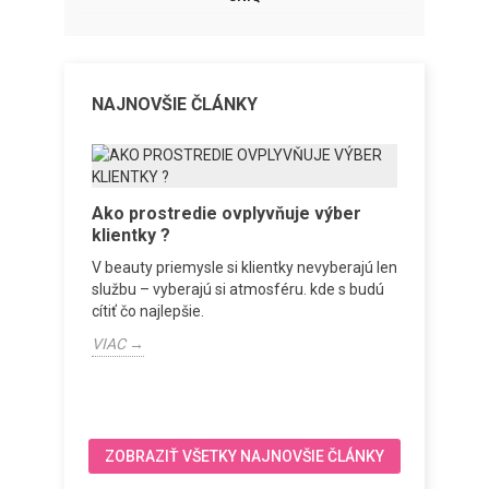
NAJNOVŠIE ČLÁNKY
 lampa
Ako prostredie ovplyvňuje výber
Vybave
klientky ?
od prv
ocese
V beauty priemysle si klientky nevyberajú len
Vybaveni
za
službu – vyberajú si atmosféru. kde s budú
dňa. Pos
cítiť čo najlepšie.
sústrediť
VIAC →
VIAC →
ZOBRAZIŤ VŠETKY NAJNOVŠIE ČLÁNKY