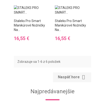
Staleks Pro Smart
Staleks Pro Smart
Manikúrové Nožničky
Manikúrové Nožničky
Na...
Na...
Cena
Cena
16,55 €
16,55 €
Zobrazuje sa 1-6 z 6 položiek

Naspäť hore
Najpredávanejšie