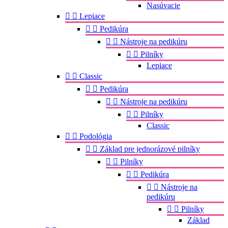
Nasúvacie


Lepiace


Pedikúra


Nástroje na pedikúru


Pilníky
Lepiace


Classic


Pedikúra


Nástroje na pedikúru


Pilníky
Classic


Podológia


Základ pre jednorázové pilníky


Pilníky


Pedikúra


Nástroje na
pedikúru


Pilníky
Základ