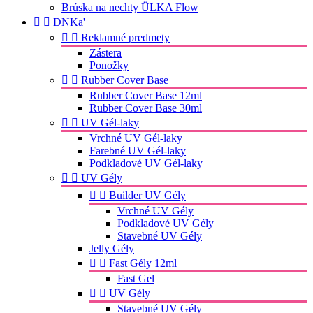
Brúska na nechty ÜLKA Flow


DNKa'


Reklamné predmety
Zástera
Ponožky


Rubber Cover Base
Rubber Cover Base 12ml
Rubber Cover Base 30ml


UV Gél-laky
Vrchné UV Gél-laky
Farebné UV Gél-laky
Podkladové UV Gél-laky


UV Gély


Builder UV Gély
Vrchné UV Gély
Podkladové UV Gély
Stavebné UV Gély
Jelly Gély


Fast Gély 12ml
Fast Gel


UV Gély
Stavebné UV Gély