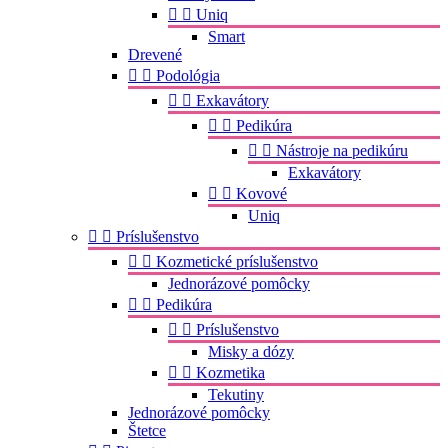


Uniq
Smart
Drevené


Podológia


Exkavátory


Pedikúra


Nástroje na pedikúru
Exkavátory


Kovové
Uniq


Príslušenstvo


Kozmetické príslušenstvo
Jednorázové pomôcky


Pedikúra


Príslušenstvo
Misky a dózy


Kozmetika
Tekutiny
Jednorázové pomôcky
Štetce