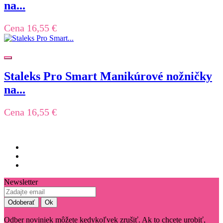
na...
Cena
16,55 €
Staleks Pro Smart Manikúrové nožničky
na...
Cena
16,55 €
Newsletter
Odber noviniek môžete kedykoľvek zrušiť. Ak to chcete urobiť,