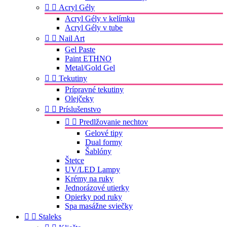


Acryl Gély
Acryl Gély v kelímku
Acryl Gély v tube


Nail Art
Gel Paste
Paint ETHNO
Metal/Gold Gel


Tekutiny
Prípravné tekutiny
Olejčeky


Príslušenstvo


Predlžovanie nechtov
Gelové tipy
Dual formy
Šablóny
Štetce
UV/LED Lampy
Krémy na ruky
Jednorázové utierky
Opierky pod ruky
Spa masážne sviečky


Staleks