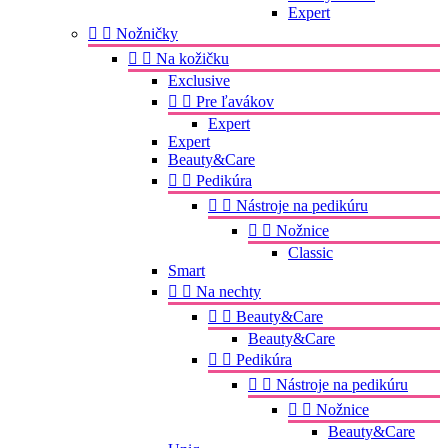
Expert


Nožničky


Na kožičku
Exclusive


Pre ľavákov
Expert
Expert
Beauty&Care


Pedikúra


Nástroje na pedikúru


Nožnice
Classic
Smart


Na nechty


Beauty&Care
Beauty&Care


Pedikúra


Nástroje na pedikúru


Nožnice
Beauty&Care