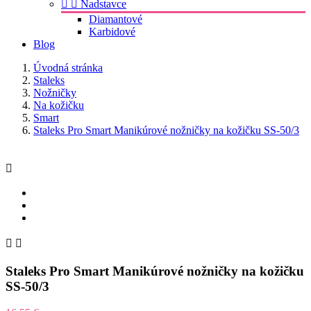


Nadstavce
Diamantové
Karbidové
Blog
Úvodná stránka
Staleks
Nožničky
Na kožičku
Smart
Staleks Pro Smart Manikúrové nožničky na kožičku SS-50/3



Staleks Pro Smart Manikúrové nožničky na kožičku
SS-50/3