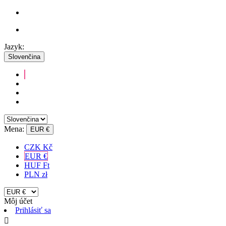
Jazyk:
Slovenčina
Mena:
EUR €
CZK Kč
EUR €
HUF Ft
PLN zł
Môj účet
Prihlásiť sa
