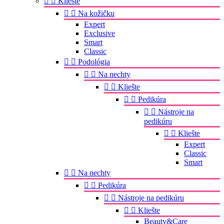


Kliešte


Na kožičku
Expert
Exclusive
Smart
Classic


Podológia


Na nechty


Kliešte


Pedikúra


Nástroje na
pedikúru


Kliešte
Expert
Classic
Smart


Na nechty


Pedikúra


Nástroje na pedikúru


Kliešte
Beauty&Care