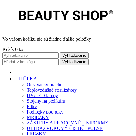
Vo vašom košíku nie sú žiadne ďalšie položky
Košík
0
ks
Vyhľadávanie
Vyhľadávanie


ÜLKA
Odsávačky prachu
Teplovzdušné sterilizátory
UV/LED lampy
Stojany na pedikúru
Filtre
Podložky pod ruky
MRIEŽKY
ZÁSTERY A PRACOVNÉ UNIFORMY
ULTRAZVUKOVÝ ČISTIČ- PULSE
FRÉZKY