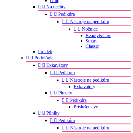
Uniq


Na nechty


Pedikúra


Nástroje na pedikúru


Nožnice
Beauty&Care
Smart
Classic
Pre deti


Podológia


Exkavátory


Pedikúra


Nástroje na pedikúru
Exkavátory


Pinzety


Pedikúra
Príslušenstvo


Pilníky


Pedikúra


Nástroje na pedikúru