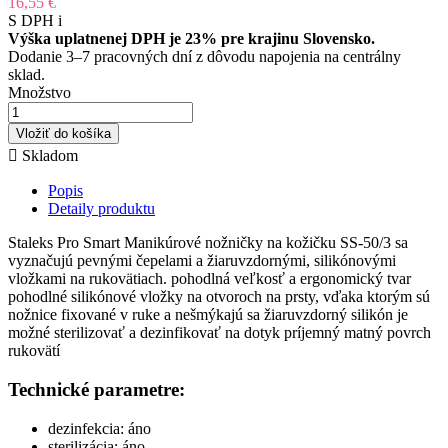
16,55 €
S DPH
i
Výška uplatnenej DPH je 23% pre krajinu Slovensko.
Dodanie 3–7 pracovných dní z dôvodu napojenia na centrálny
sklad.
Množstvo
Vložiť do košíka

Skladom
Popis
Detaily produktu
Staleks Pro Smart Manikúrové nožničky na kožičku SS-50/3 sa
vyznačujú pevnými čepelami a žiaruvzdornými, silikónovými
vložkami na rukovätiach. pohodlná veľkosť a ergonomický tvar
pohodlné silikónové vložky na otvoroch na prsty, vďaka ktorým sú
nožnice fixované v ruke a nešmýkajú sa žiaruvzdorný silikón je
možné sterilizovať a dezinfikovať na dotyk príjemný matný povrch
rukovätí
Technické parametre:
dezinfekcia: áno
sterilizácia: áno