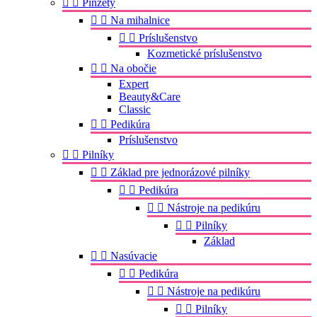


Pinzety


Na mihalnice


Príslušenstvo
Kozmetické príslušenstvo


Na obočie
Expert
Beauty&Care
Classic


Pedikúra
Príslušenstvo


Pilníky


Základ pre jednorázové pilníky


Pedikúra


Nástroje na pedikúru


Pilníky
Základ


Nasúvacie


Pedikúra


Nástroje na pedikúru


Pilníky