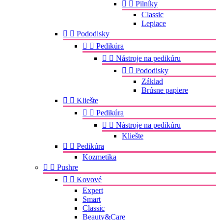


Pilníky
Classic
Lepiace


Pododisky


Pedikúra


Nástroje na pedikúru


Pododisky
Základ
Brúsne papiere


Kliešte


Pedikúra


Nástroje na pedikúru
Kliešte


Pedikúra
Kozmetika


Pushre


Kovové
Expert
Smart
Classic
Beauty&Care