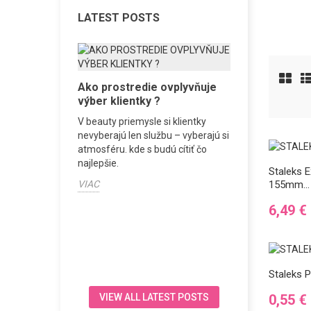
LATEST POSTS
úru vs.
Ako prostredie ovplyvňuje
Vybavenie
ikúru
výber klientky ?
ŠTART od p
ástrojov v
V beauty priemysle si klientky
Vybavenie urč
lampa. Je
nevyberajú len službu – vyberajú si
pracovného d
dzovanie
atmosféru. kde s budú cítiť čo
rutinu, aby si
pečuje...
najlepšie.
klientku a výsl
Staleks E
VIAC
VIAC
155mm...
Ár
6,49 €
Staleks 
Ár
0,55 €
VIEW ALL LATEST POSTS