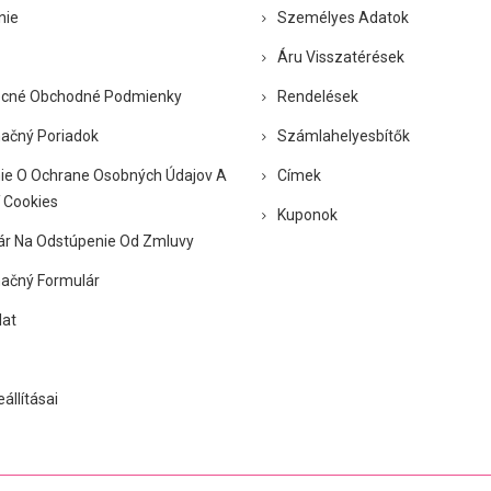
nie
Személyes Adatok
Áru Visszatérések
cné Obchodné Podmienky
Rendelések
ačný Poriadok
Számlahelyesbítők
ie O Ochrane Osobných Údajov A
Címek
 Cookies
Kuponok
ár Na Odstúpenie Od Zmluvy
ačný Formulár
lat
eállításai