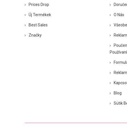
Prices Drop
Doruče
Új Termékek
O Nás
Best Sales
Všeobe
Značky
Reklam
Poučen
Používaní
Formul
Reklam
Kapcso
Blog
Sütik B