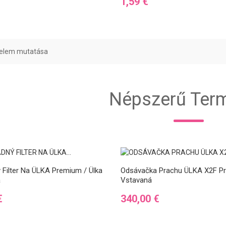
Ár
1,59 €
5 elem mutatása
Népszerű Ter
 Filter Na ÜLKA Premium / Ülka
Odsávačka Prachu ÜLKA X2F P
á
Vstavaná
Ár
€
340,00 €