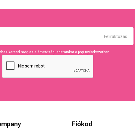
hhez keresd meg az elérhetőségi adatainkat a jogi nyilatkozatban.
ompany
Fiókod