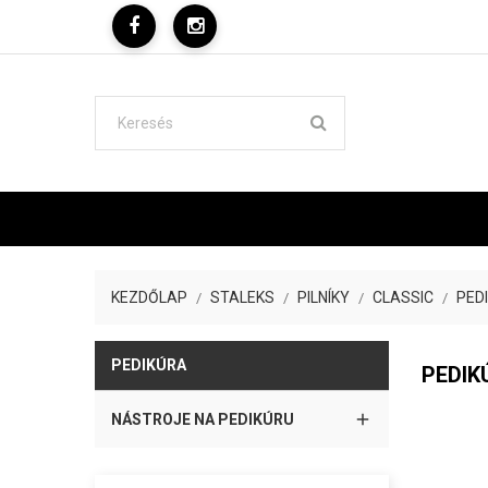
KEZDŐLAP
STALEKS
PILNÍKY
CLASSIC
PED
PEDIKÚRA
PEDIK

NÁSTROJE NA PEDIKÚRU