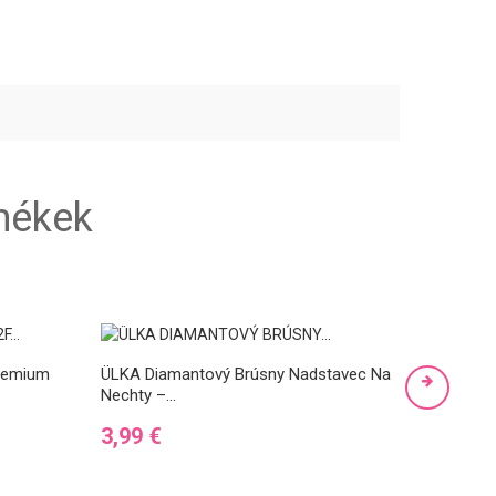
mékek
remium
ÜLKA Diamantový Brúsny Nadstavec Na
ÜLKA Di
Nechty –...
Nechty –.
Ár
Ár
3,99 €
3,99 €