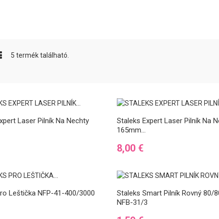
5 termék található.
 pre sebavedomý
rvého dňa !
Novinka: ÜLKA Tornado –
Kont
vstavaný zberač prachu
vášh
uje rytmus tvojho
novej generácie
prac
ňa. Postará sa o
 sa mohla sústrediť na
ÜLKA Tornado je najnovším
Začia
edok....
prírastkom do rady vysávačov
prie
xpert Laser Pilník Na Nechty
Staleks Expert Laser Pilník Na 
prachu tejto značky – model, ktorý
klien
165mm...
ponúka viac než len sanie....
zodpo
Ár
8,00 €
VIAC
VIAC
Pro Leštička NFP-41-400/3000
Staleks Smart Pilník Rovný 80/8
NFB-31/3