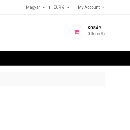
Magyar
EUR €
My Account
KOSÁR
0
Item(s)