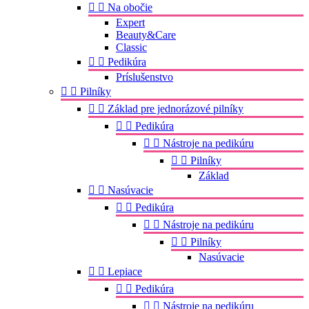


Na obočie
Expert
Beauty&Care
Classic


Pedikúra
Príslušenstvo


Pilníky


Základ pre jednorázové pilníky


Pedikúra


Nástroje na pedikúru


Pilníky
Základ


Nasúvacie


Pedikúra


Nástroje na pedikúru


Pilníky
Nasúvacie


Lepiace


Pedikúra


Nástroje na pedikúru