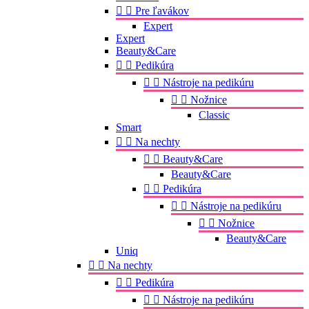


Pre ľavákov
Expert
Expert
Beauty&Care


Pedikúra


Nástroje na pedikúru


Nožnice
Classic
Smart


Na nechty


Beauty&Care
Beauty&Care


Pedikúra


Nástroje na pedikúru


Nožnice
Beauty&Care
Uniq


Na nechty


Pedikúra


Nástroje na pedikúru