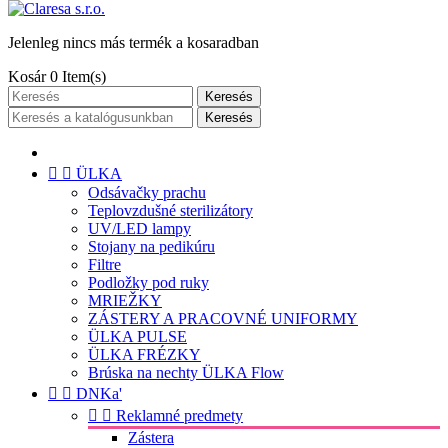
Jelenleg nincs más termék a kosaradban
Kosár
0
Item(s)
Keresés
Keresés


ÜLKA
Odsávačky prachu
Teplovzdušné sterilizátory
UV/LED lampy
Stojany na pedikúru
Filtre
Podložky pod ruky
MRIEŽKY
ZÁSTERY A PRACOVNÉ UNIFORMY
ÜLKA PULSE
ÜLKA FRÉZKY
Brúska na nechty ÜLKA Flow


DNKa'


Reklamné predmety
Zástera