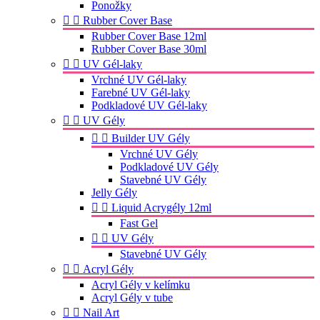
Ponožky


Rubber Cover Base
Rubber Cover Base 12ml
Rubber Cover Base 30ml


UV Gél-laky
Vrchné UV Gél-laky
Farebné UV Gél-laky
Podkladové UV Gél-laky


UV Gély


Builder UV Gély
Vrchné UV Gély
Podkladové UV Gély
Stavebné UV Gély
Jelly Gély


Liquid Acrygély 12ml
Fast Gel


UV Gély
Stavebné UV Gély


Acryl Gély
Acryl Gély v kelímku
Acryl Gély v tube


Nail Art