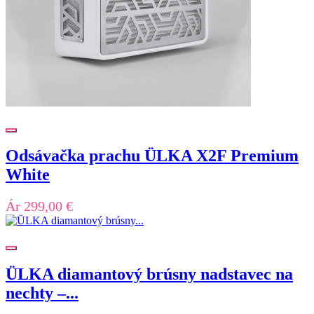
Odsávačka prachu ÜLKA X2F Premium
White
Ár
299,00 €
ÜLKA diamantový brúsny nadstavec na
nechty –...