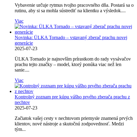
Vybavenie určuje rytmus tvojho pracovného dňa. Postará sa o
rutinu, aby si sa mohla sústrediť na klientku a výsledok....
Viac
Novinka: ÜLKA Tornado – vstavaný zberač prachu novej
generácie
2025-07-23
ÜLKA Tornado je najnovším prírastkom do rady vysávačov
prachu tejto značky – model, ktorý ponúka viac než len
sanie....
Viac
Kontrolný zoznam pre kúpu vášho prvého zberača prachu z
nechtov
2025-07-23
Začiatok vašej cesty v nechtovom priemysle znamená prvých
klientov, nové nástroje a skutočnú zodpovednosť. Medzi
tým...