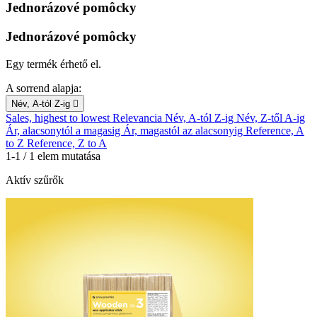
Jednorázové pomôcky
Jednorázové pomôcky
Egy termék érhető el.
A sorrend alapja:
Név, A-tól Z-ig

Sales, highest to lowest
Relevancia
Név, A-tól Z-ig
Név, Z-től A-ig
Ár, alacsonytól a magasig
Ár, magastól az alacsonyig
Reference, A
to Z
Reference, Z to A
1-1 / 1 elem mutatása
Aktív szűrők