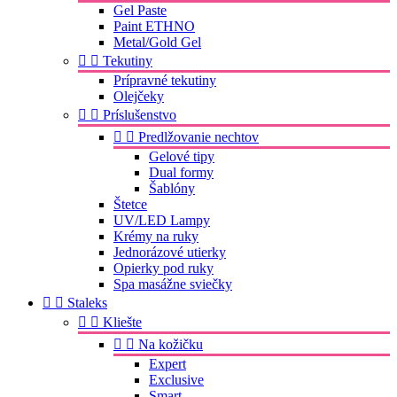
Gel Paste
Paint ETHNO
Metal/Gold Gel


Tekutiny
Prípravné tekutiny
Olejčeky


Príslušenstvo


Predlžovanie nechtov
Gelové tipy
Dual formy
Šablóny
Štetce
UV/LED Lampy
Krémy na ruky
Jednorázové utierky
Opierky pod ruky
Spa masážne sviečky


Staleks


Kliešte


Na kožičku
Expert
Exclusive
Smart