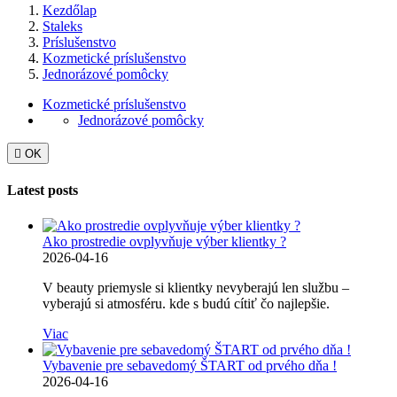
Kezdőlap
Staleks
Príslušenstvo
Kozmetické príslušenstvo
Jednorázové pomôcky
Kozmetické príslušenstvo
Jednorázové pomôcky

OK
Latest posts
Ako prostredie ovplyvňuje výber klientky ?
2026-04-16
V beauty priemysle si klientky nevyberajú len službu –
vyberajú si atmosféru. kde s budú cítiť čo najlepšie.
Viac
Vybavenie pre sebavedomý ŠTART od prvého dňa !
2026-04-16