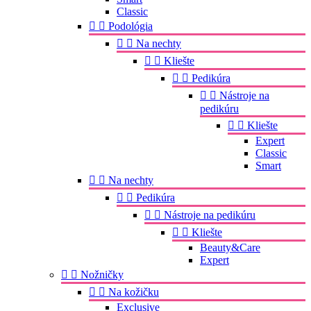
Classic


Podológia


Na nechty


Kliešte


Pedikúra


Nástroje na
pedikúru


Kliešte
Expert
Classic
Smart


Na nechty


Pedikúra


Nástroje na pedikúru


Kliešte
Beauty&Care
Expert


Nožničky


Na kožičku
Exclusive