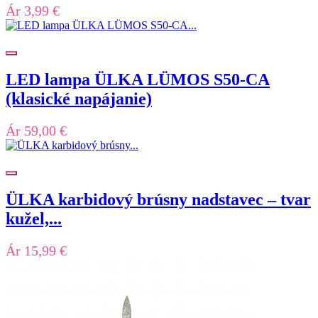
Ár
3,99 €
LED lampa ÜLKA LÜMOS S50-CA
(klasické napájanie)
Ár
59,00 €
ÜLKA karbidový brúsny nadstavec – tvar
kužel,...
Ár
15,99 €