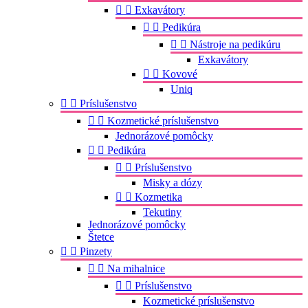


Exkavátory


Pedikúra


Nástroje na pedikúru
Exkavátory


Kovové
Uniq


Príslušenstvo


Kozmetické príslušenstvo
Jednorázové pomôcky


Pedikúra


Príslušenstvo
Misky a dózy


Kozmetika
Tekutiny
Jednorázové pomôcky
Štetce


Pinzety


Na mihalnice


Príslušenstvo
Kozmetické príslušenstvo