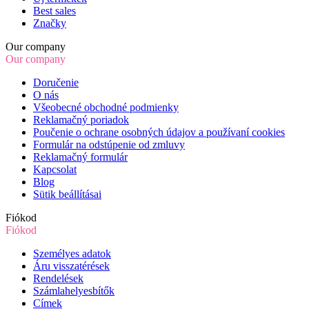
Best sales
Značky
Our company
Our company
Doručenie
O nás
Všeobecné obchodné podmienky
Reklamačný poriadok
Poučenie o ochrane osobných údajov a používaní cookies
Formulár na odstúpenie od zmluvy
Reklamačný formulár
Kapcsolat
Blog
Sütik beállításai
Fiókod
Fiókod
Személyes adatok
Áru visszatérések
Rendelések
Számlahelyesbítők
Címek