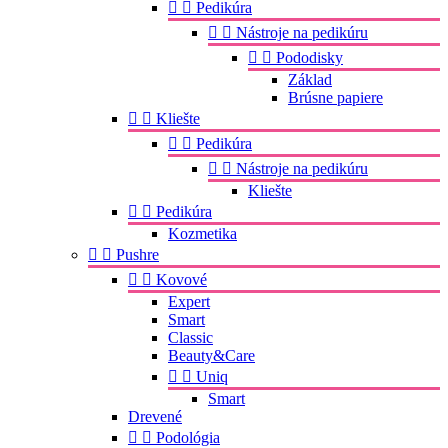


Pedikúra


Nástroje na pedikúru


Pododisky
Základ
Brúsne papiere


Kliešte


Pedikúra


Nástroje na pedikúru
Kliešte


Pedikúra
Kozmetika


Pushre


Kovové
Expert
Smart
Classic
Beauty&Care


Uniq
Smart
Drevené


Podológia