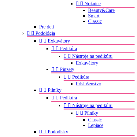


Nožnice
Beauty&Care
Smart
Classic
Pre deti


Podológia


Exkavátory


Pedikúra


Nástroje na pedikúru
Exkavátory


Pinzety


Pedikúra
Príslušenstvo


Pilníky


Pedikúra


Nástroje na pedikúru


Pilníky
Classic
Lepiace


Pododisky