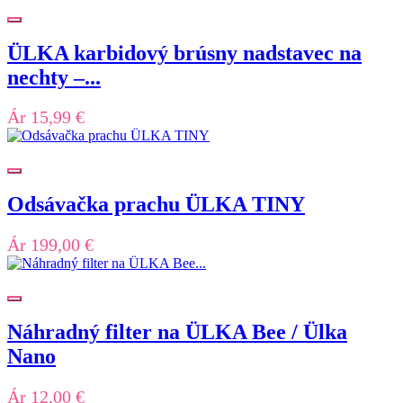
ÜLKA karbidový brúsny nadstavec na
nechty –...
Ár
15,99 €
Odsávačka prachu ÜLKA TINY
Ár
199,00 €
Náhradný filter na ÜLKA Bee / Ülka
Nano
Ár
12,00 €