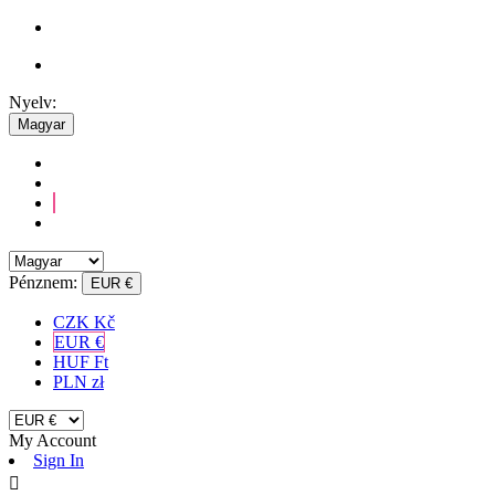
Nyelv:
Magyar
Pénznem:
EUR €
CZK Kč
EUR €
HUF Ft
PLN zł
My Account
Sign In
