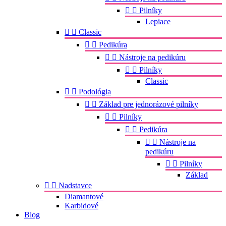


Pilníky
Lepiace


Classic


Pedikúra


Nástroje na pedikúru


Pilníky
Classic


Podológia


Základ pre jednorázové pilníky


Pilníky


Pedikúra


Nástroje na
pedikúru


Pilníky
Základ


Nadstavce
Diamantové
Karbidové
Blog