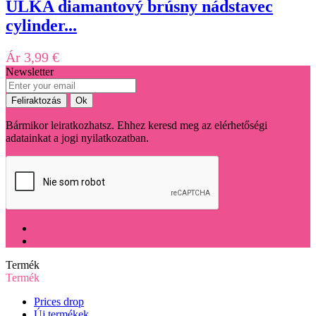
ÜLKA diamantový brúsny nádstavec
cylinder...
Ár
3,99 €
Newsletter
Bármikor leiratkozhatsz. Ehhez keresd meg az elérhetőségi
adatainkat a jogi nyilatkozatban.
Termék
Termék
Prices drop
Új termékek