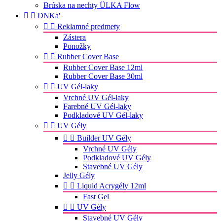
Brúska na nechty ÜLKA Flow


DNKa'


Reklamné predmety
Zástera
Ponožky


Rubber Cover Base
Rubber Cover Base 12ml
Rubber Cover Base 30ml


UV Gél-laky
Vrchné UV Gél-laky
Farebné UV Gél-laky
Podkladové UV Gél-laky


UV Gély


Builder UV Gély
Vrchné UV Gély
Podkladové UV Gély
Stavebné UV Gély
Jelly Gély


Liquid Acrygély 12ml
Fast Gel


UV Gély
Stavebné UV Gély