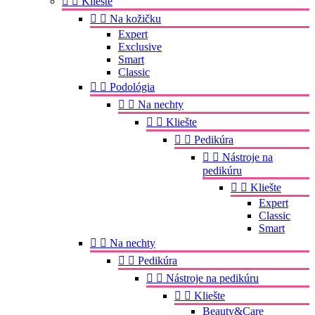


Kliešte


Na kožičku
Expert
Exclusive
Smart
Classic


Podológia


Na nechty


Kliešte


Pedikúra


Nástroje na
pedikúru


Kliešte
Expert
Classic
Smart


Na nechty


Pedikúra


Nástroje na pedikúru


Kliešte
Beauty&Care