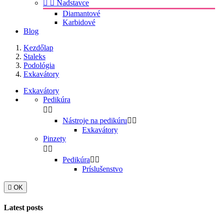


Nadstavce
Diamantové
Karbidové
Blog
Kezdőlap
Staleks
Podológia
Exkavátory
Exkavátory
Pedikúra


Nástroje na pedikúru


Exkavátory
Pinzety


Pedikúra


Príslušenstvo

OK
Latest posts