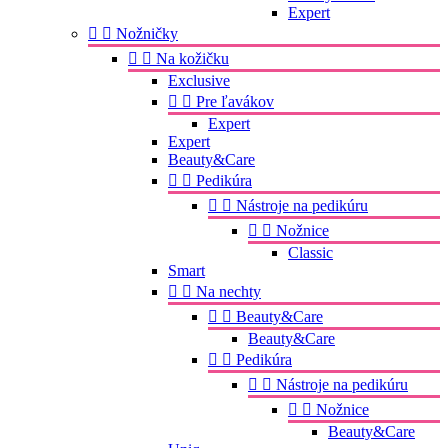
Expert


Nožničky


Na kožičku
Exclusive


Pre ľavákov
Expert
Expert
Beauty&Care


Pedikúra


Nástroje na pedikúru


Nožnice
Classic
Smart


Na nechty


Beauty&Care
Beauty&Care


Pedikúra


Nástroje na pedikúru


Nožnice
Beauty&Care