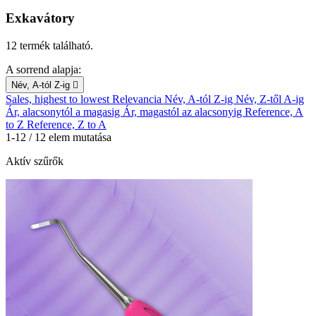
Exkavátory
12 termék található.
A sorrend alapja:
Név, A-tól Z-ig

Sales, highest to lowest
Relevancia
Név, A-tól Z-ig
Név, Z-től A-ig
Ár, alacsonytól a magasig
Ár, magastól az alacsonyig
Reference, A
to Z
Reference, Z to A
1-12 / 12 elem mutatása
Aktív szűrők