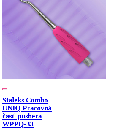
Staleks Combo
UNIQ Pracovná
časť pushera
WPPQ-33