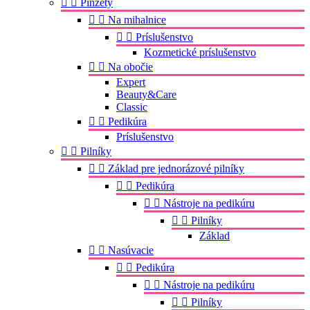


Pinzety


Na mihalnice


Príslušenstvo
Kozmetické príslušenstvo


Na obočie
Expert
Beauty&Care
Classic


Pedikúra
Príslušenstvo


Pilníky


Základ pre jednorázové pilníky


Pedikúra


Nástroje na pedikúru


Pilníky
Základ


Nasúvacie


Pedikúra


Nástroje na pedikúru


Pilníky