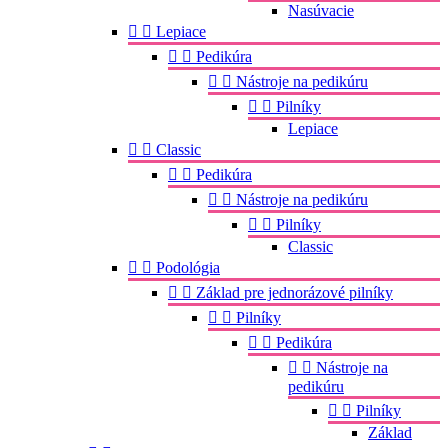
Nasúvacie


Lepiace


Pedikúra


Nástroje na pedikúru


Pilníky
Lepiace


Classic


Pedikúra


Nástroje na pedikúru


Pilníky
Classic


Podológia


Základ pre jednorázové pilníky


Pilníky


Pedikúra


Nástroje na
pedikúru


Pilníky
Základ