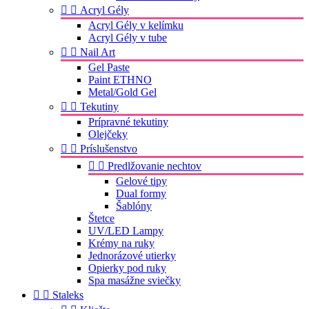


Acryl Gély
Acryl Gély v kelímku
Acryl Gély v tube


Nail Art
Gel Paste
Paint ETHNO
Metal/Gold Gel


Tekutiny
Prípravné tekutiny
Olejčeky


Príslušenstvo


Predlžovanie nechtov
Gelové tipy
Dual formy
Šablóny
Štetce
UV/LED Lampy
Krémy na ruky
Jednorázové utierky
Opierky pod ruky
Spa masážne sviečky


Staleks