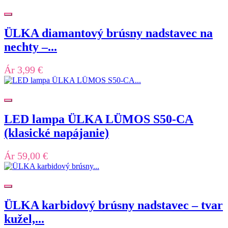
ÜLKA diamantový brúsny nadstavec na
nechty –...
Ár
3,99 €
LED lampa ÜLKA LÜMOS S50-CA
(klasické napájanie)
Ár
59,00 €
ÜLKA karbidový brúsny nadstavec – tvar
kužel,...