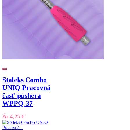
Staleks Combo
UNIQ Pracovná
časť pushera
WPPQ-37
Ár
4,25 €