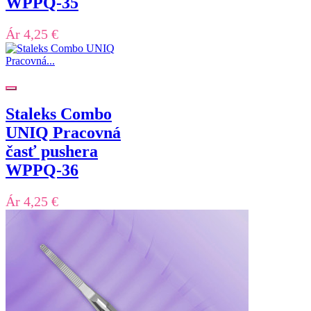
WPPQ-35
Ár
4,25 €
Staleks Combo
UNIQ Pracovná
časť pushera
WPPQ-36
Ár
4,25 €