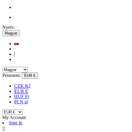
Nyelv:
Magyar
Pénznem:
EUR €
CZK Kč
EUR €
HUF Ft
PLN zł
My Account
Sign In
