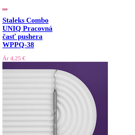
Staleks Combo
UNIQ Pracovná
časť pushera
WPPQ-38
Ár
4,25 €