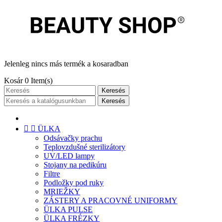
Jelenleg nincs más termék a kosaradban
Kosár
0
Item(s)
Keresés
Keresés


ÜLKA
Odsávačky prachu
Teplovzdušné sterilizátory
UV/LED lampy
Stojany na pedikúru
Filtre
Podložky pod ruky
MRIEŽKY
ZÁSTERY A PRACOVNÉ UNIFORMY
ÜLKA PULSE
ÜLKA FRÉZKY