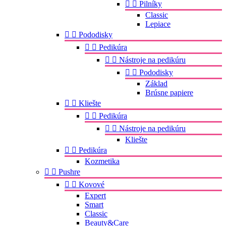


Pilníky
Classic
Lepiace


Pododisky


Pedikúra


Nástroje na pedikúru


Pododisky
Základ
Brúsne papiere


Kliešte


Pedikúra


Nástroje na pedikúru
Kliešte


Pedikúra
Kozmetika


Pushre


Kovové
Expert
Smart
Classic
Beauty&Care