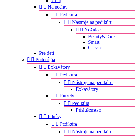
Uniq


Na nechty


Pedikúra


Nástroje na pedikúru


Nožnice
Beauty&Care
Smart
Classic
Pre deti


Podológia


Exkavátory


Pedikúra


Nástroje na pedikúru
Exkavátory


Pinzety


Pedikúra
Príslušenstvo


Pilníky


Pedikúra


Nástroje na pedikúru