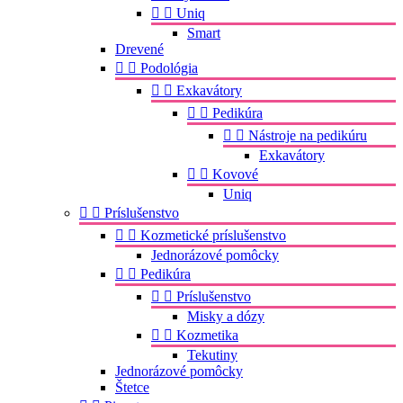


Uniq
Smart
Drevené


Podológia


Exkavátory


Pedikúra


Nástroje na pedikúru
Exkavátory


Kovové
Uniq


Príslušenstvo


Kozmetické príslušenstvo
Jednorázové pomôcky


Pedikúra


Príslušenstvo
Misky a dózy


Kozmetika
Tekutiny
Jednorázové pomôcky
Štetce