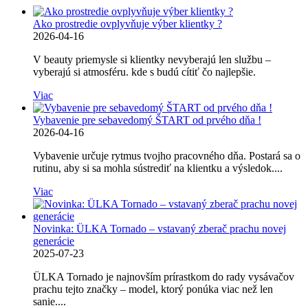
Ako prostredie ovplyvňuje výber klientky ?
2026-04-16
V beauty priemysle si klientky nevyberajú len službu –
vyberajú si atmosféru. kde s budú cítiť čo najlepšie.
Viac
Vybavenie pre sebavedomý ŠTART od prvého dňa !
2026-04-16
Vybavenie určuje rytmus tvojho pracovného dňa. Postará sa o
rutinu, aby si sa mohla sústrediť na klientku a výsledok....
Viac
Novinka: ÜLKA Tornado – vstavaný zberač prachu novej
generácie
2025-07-23
ÜLKA Tornado je najnovším prírastkom do rady vysávačov
prachu tejto značky – model, ktorý ponúka viac než len
sanie....