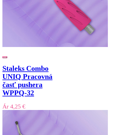
Staleks Combo
UNIQ Pracovná
časť pushera
WPPQ-32
Ár
4,25 €