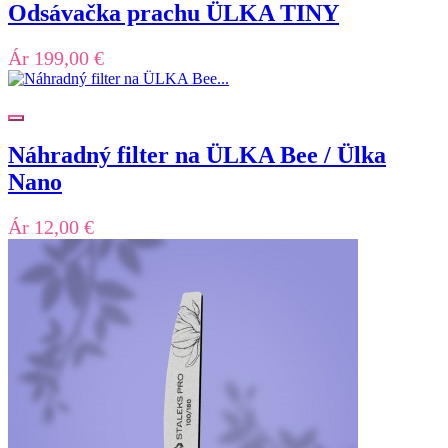
Odsávačka prachu ÜLKA TINY
Ár
199,00 €
Náhradný filter na ÜLKA Bee / Ülka
Nano
Ár
12,00 €