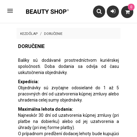
0

KEZDŐLAP
DORUČENIE
DORUČENIE
Balíky sú dodávané prostredníctvom kuriérskej
spoločnosti. Doba dodania sa odvíja od času
uskutočnenia objednávky.
Expedícia:
Objednávky sú zvyčajne odosielané do 1 až 5
pracovných dní od uzatvorenia kúpnej zmluvy alebo
uhradenia celej sumy objednávky.
Maximálna lehota dodania:
Najneskôr 30 dní od uzatvorenia kúpnej zmluvy (pri
platbe na dobierku) alebo od jej uzatvorenia a
úhrady (pri inej forme platby).
O prípadnom predĺžení dodacej lehoty bude kupujúci