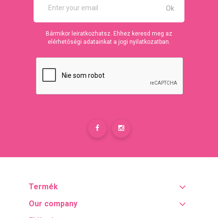
Bármikor leiratkozhatsz. Ehhez keresd meg az
elérhetőségi adatainkat a jogi nyilatkozatban.
Termék
Our company