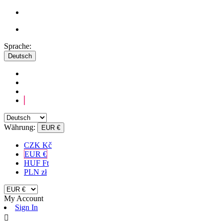
Sprache:
Deutsch
Währung:
EUR €
CZK Kč
EUR €
HUF Ft
PLN zł
My Account
Sign In
