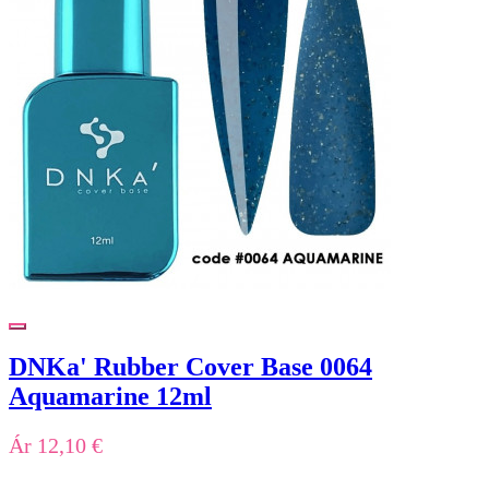
DNKa' Rubber Cover Base 0064
Aquamarine 12ml
Ár
12,10 €