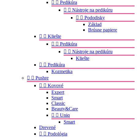


Pedikúra


Nástroje na pedikúru


Pododisky
Základ
Brúsne papiere


Kliešte


Pedikúra


Nástroje na pedikúru
Kliešte


Pedikúra
Kozmetika


Pushre


Kovové
Expert
Smart
Classic
Beauty&Care


Uniq
Smart
Drevené


Podológia