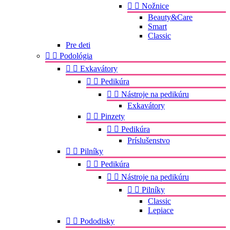


Nožnice
Beauty&Care
Smart
Classic
Pre deti


Podológia


Exkavátory


Pedikúra


Nástroje na pedikúru
Exkavátory


Pinzety


Pedikúra
Príslušenstvo


Pilníky


Pedikúra


Nástroje na pedikúru


Pilníky
Classic
Lepiace


Pododisky