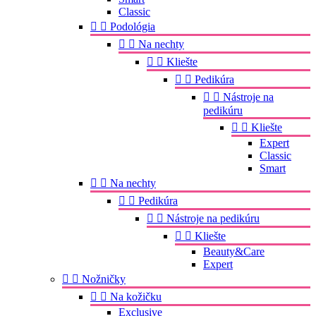
Classic


Podológia


Na nechty


Kliešte


Pedikúra


Nástroje na
pedikúru


Kliešte
Expert
Classic
Smart


Na nechty


Pedikúra


Nástroje na pedikúru


Kliešte
Beauty&Care
Expert


Nožničky


Na kožičku
Exclusive