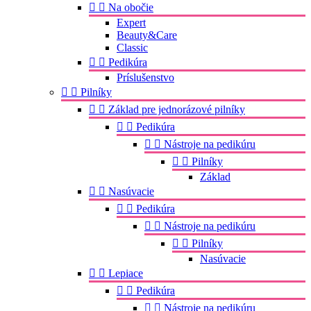


Na obočie
Expert
Beauty&Care
Classic


Pedikúra
Príslušenstvo


Pilníky


Základ pre jednorázové pilníky


Pedikúra


Nástroje na pedikúru


Pilníky
Základ


Nasúvacie


Pedikúra


Nástroje na pedikúru


Pilníky
Nasúvacie


Lepiace


Pedikúra


Nástroje na pedikúru