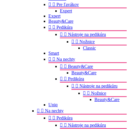


Pre ľavákov
Expert
Expert
Beauty&Care


Pedikúra


Nástroje na pedikúru


Nožnice
Classic
Smart


Na nechty


Beauty&Care
Beauty&Care


Pedikúra


Nástroje na pedikúru


Nožnice
Beauty&Care
Uniq


Na nechty


Pedikúra


Nástroje na pedikúru