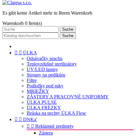
Es gibt keine Artikel mehr in Ihrem Warenkorb
Warenkorb
0
Item(s)
Suche
Suche


ÜLKA
Odsávačky prachu
Teplovzdušné sterilizátory
UV/LED lampy
Stojany na pedikúru
Filtre
Podložky pod ruky
MRIEŽKY
ZÁSTERY A PRACOVNÉ UNIFORMY
ÜLKA PULSE
ÜLKA FRÉZKY
Brúska na nechty ÜLKA Flow


DNKa'


Reklamné predmety
Zástera