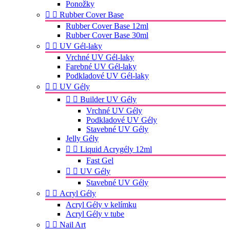
Ponožky


Rubber Cover Base
Rubber Cover Base 12ml
Rubber Cover Base 30ml


UV Gél-laky
Vrchné UV Gél-laky
Farebné UV Gél-laky
Podkladové UV Gél-laky


UV Gély


Builder UV Gély
Vrchné UV Gély
Podkladové UV Gély
Stavebné UV Gély
Jelly Gély


Liquid Acrygély 12ml
Fast Gel


UV Gély
Stavebné UV Gély


Acryl Gély
Acryl Gély v kelímku
Acryl Gély v tube


Nail Art