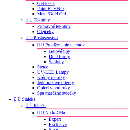
Gel Paste
Paint ETHNO
Metal/Gold Gel


Tekutiny
Prípravné tekutiny
Olejčeky


Príslušenstvo


Predlžovanie nechtov
Gelové tipy
Dual formy
Šablóny
Štetce
UV/LED Lampy
Krémy na ruky
Jednorázové utierky
Opierky pod ruky
Spa masážne sviečky


Staleks


Kliešte


Na kožičku
Expert
Exclusive
Smart