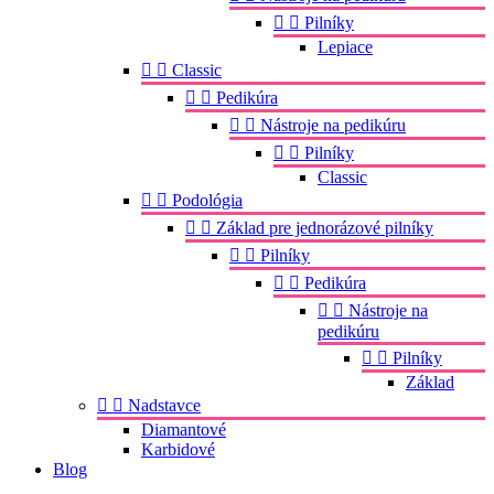


Pilníky
Lepiace


Classic


Pedikúra


Nástroje na pedikúru


Pilníky
Classic


Podológia


Základ pre jednorázové pilníky


Pilníky


Pedikúra


Nástroje na
pedikúru


Pilníky
Základ


Nadstavce
Diamantové
Karbidové
Blog