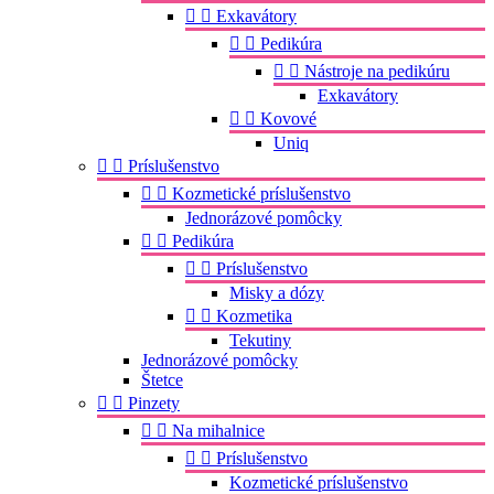


Exkavátory


Pedikúra


Nástroje na pedikúru
Exkavátory


Kovové
Uniq


Príslušenstvo


Kozmetické príslušenstvo
Jednorázové pomôcky


Pedikúra


Príslušenstvo
Misky a dózy


Kozmetika
Tekutiny
Jednorázové pomôcky
Štetce


Pinzety


Na mihalnice


Príslušenstvo
Kozmetické príslušenstvo