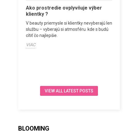
 lampa
Ako prostredie ovplyvňuje výber
Vybave
klientky ?
od prv
ocese
V beauty priemysle si klientky nevyberajú len
Vybaveni
za
službu – vyberajú si atmosféru. kde s budú
dňa. Pos
cítiť čo najlepšie.
sústrediť
VIAC
VIAC
VIEW ALL LATEST POSTS
BLOOMING