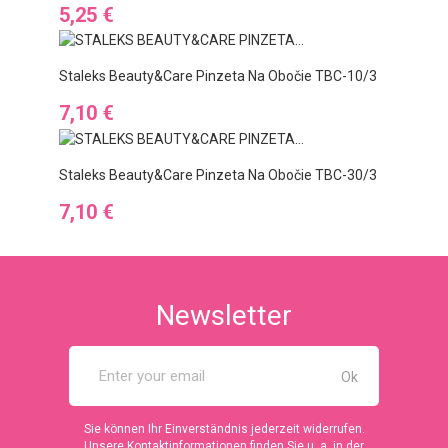
Preis
5,25 €
Staleks Beauty&Care Pinzeta Na Obočie TBC-10/3
Preis
7,10 €
Staleks Beauty&Care Pinzeta Na Obočie TBC-30/3
Preis
7,10 €
Newsletter
Sie können Ihr Einverständnis jederzeit widerrufen.
Unsere Kontaktinformationen finden Sie u. a. in der