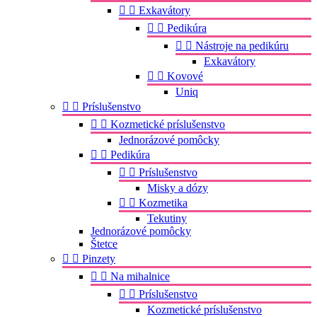


Exkavátory


Pedikúra


Nástroje na pedikúru
Exkavátory


Kovové
Uniq


Príslušenstvo


Kozmetické príslušenstvo
Jednorázové pomôcky


Pedikúra


Príslušenstvo
Misky a dózy


Kozmetika
Tekutiny
Jednorázové pomôcky
Štetce


Pinzety


Na mihalnice


Príslušenstvo
Kozmetické príslušenstvo