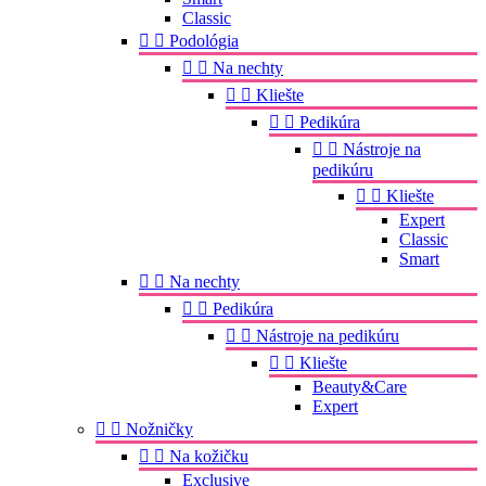
Classic


Podológia


Na nechty


Kliešte


Pedikúra


Nástroje na
pedikúru


Kliešte
Expert
Classic
Smart


Na nechty


Pedikúra


Nástroje na pedikúru


Kliešte
Beauty&Care
Expert


Nožničky


Na kožičku
Exclusive