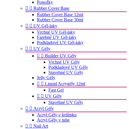
Ponožky


Rubber Cover Base
Rubber Cover Base 12ml
Rubber Cover Base 30ml


UV Gél-laky
Vrchné UV Gél-laky
Farebné UV Gél-laky
Podkladové UV Gél-laky


UV Gély


Builder UV Gély
Vrchné UV Gély
Podkladové UV Gély
Stavebné UV Gély
Jelly Gély


Liquid Acrygély 12ml
Fast Gel


UV Gély
Stavebné UV Gély


Acryl Gély
Acryl Gély v kelímku
Acryl Gély v tube


Nail Art