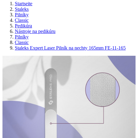
Startseite
Staleks
Pilníky
Classic
Pedikúra
Nástroje na pedikúru
Pilníky
Classic
Staleks Expert Laser Pilník na nechty 165mm FE-11-165