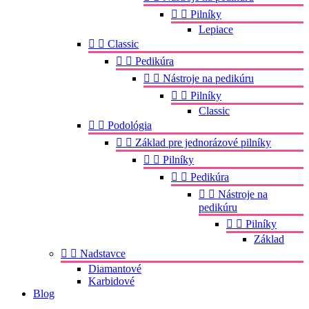


Pilníky
Lepiace


Classic


Pedikúra


Nástroje na pedikúru


Pilníky
Classic


Podológia


Základ pre jednorázové pilníky


Pilníky


Pedikúra


Nástroje na
pedikúru


Pilníky
Základ


Nadstavce
Diamantové
Karbidové
Blog