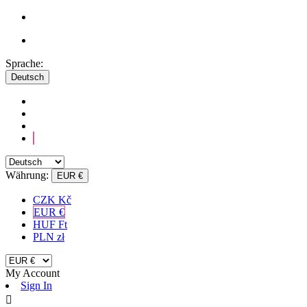
Sprache:
Deutsch
Währung:
EUR €
CZK Kč
EUR €
HUF Ft
PLN zł
My Account
Sign In
