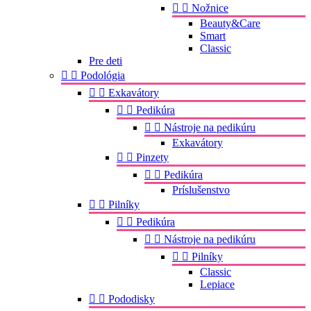


Nožnice
Beauty&Care
Smart
Classic
Pre deti


Podológia


Exkavátory


Pedikúra


Nástroje na pedikúru
Exkavátory


Pinzety


Pedikúra
Príslušenstvo


Pilníky


Pedikúra


Nástroje na pedikúru


Pilníky
Classic
Lepiace


Pododisky