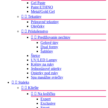
Gel Paste
Paint ETHNO
Metal/Gold Gel


Tekutiny
Prípravné tekutiny
Olejčeky


Príslušenstvo


Predlžovanie nechtov
Gelové tipy
Dual formy
Šablóny
Štetce
UV/LED Lampy
Krémy na ruky
Jednorázové utierky
Opierky pod ruky
Spa masážne sviečky


Staleks


Kliešte


Na kožičku
Expert
Exclusive
Smart