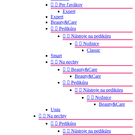


Pre ľavákov
Expert
Expert
Beauty&Care


Pedikúra


Nástroje na pedikúru


Nožnice
Classic
Smart


Na nechty


Beauty&Care
Beauty&Care


Pedikúra


Nástroje na pedikúru


Nožnice
Beauty&Care
Uniq


Na nechty


Pedikúra


Nástroje na pedikúru