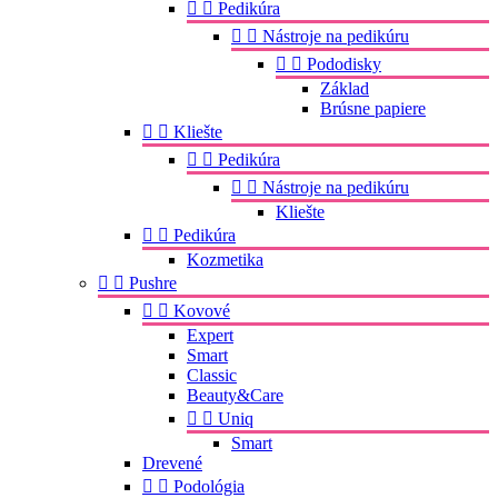


Pedikúra


Nástroje na pedikúru


Pododisky
Základ
Brúsne papiere


Kliešte


Pedikúra


Nástroje na pedikúru
Kliešte


Pedikúra
Kozmetika


Pushre


Kovové
Expert
Smart
Classic
Beauty&Care


Uniq
Smart
Drevené


Podológia