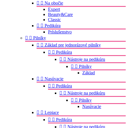


Na obočie
Expert
Beauty&Care
Classic


Pedikúra
Príslušenstvo


Pilníky


Základ pre jednorázové pilníky


Pedikúra


Nástroje na pedikúru


Pilníky
Základ


Nasúvacie


Pedikúra


Nástroje na pedikúru


Pilníky
Nasúvacie


Lepiace


Pedikúra


Nástroje na pedikúru