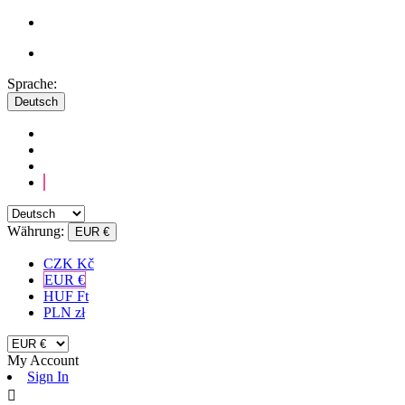
Sprache:
Deutsch
Währung:
EUR €
CZK Kč
EUR €
HUF Ft
PLN zł
My Account
Sign In
