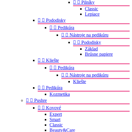


Pilníky
Classic
Lepiace


Pododisky


Pedikúra


Nástroje na pedikúru


Pododisky
Základ
Brúsne papiere


Kliešte


Pedikúra


Nástroje na pedikúru
Kliešte


Pedikúra
Kozmetika


Pushre


Kovové
Expert
Smart
Classic
Beauty&Care