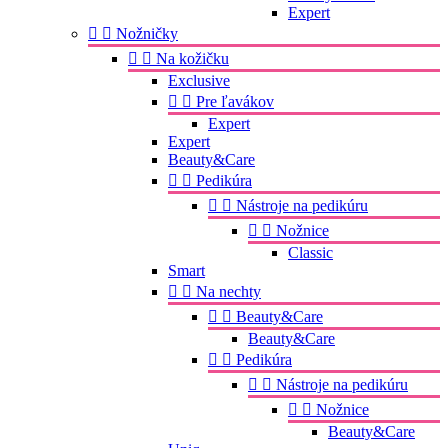
Expert


Nožničky


Na kožičku
Exclusive


Pre ľavákov
Expert
Expert
Beauty&Care


Pedikúra


Nástroje na pedikúru


Nožnice
Classic
Smart


Na nechty


Beauty&Care
Beauty&Care


Pedikúra


Nástroje na pedikúru


Nožnice
Beauty&Care