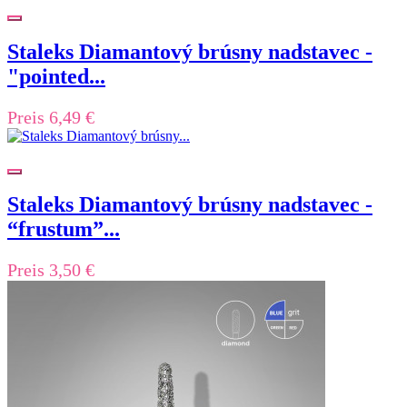
Staleks Diamantový brúsny nadstavec -
"pointed...
Preis
6,49 €
Staleks Diamantový brúsny nadstavec -
“frustum”...
Preis
3,50 €