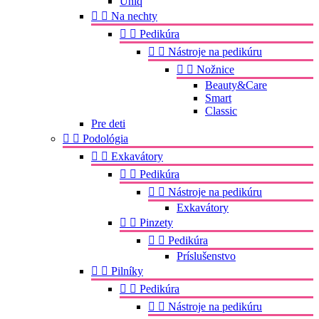
Uniq


Na nechty


Pedikúra


Nástroje na pedikúru


Nožnice
Beauty&Care
Smart
Classic
Pre deti


Podológia


Exkavátory


Pedikúra


Nástroje na pedikúru
Exkavátory


Pinzety


Pedikúra
Príslušenstvo


Pilníky


Pedikúra


Nástroje na pedikúru