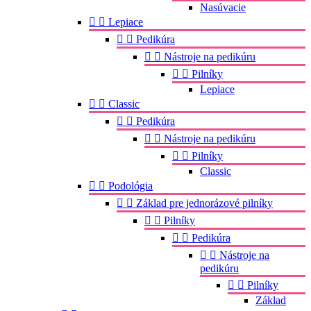
Nasúvacie


Lepiace


Pedikúra


Nástroje na pedikúru


Pilníky
Lepiace


Classic


Pedikúra


Nástroje na pedikúru


Pilníky
Classic


Podológia


Základ pre jednorázové pilníky


Pilníky


Pedikúra


Nástroje na
pedikúru


Pilníky
Základ