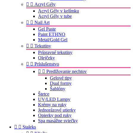


Acryl Gély
Acryl Gély v kelímku
Acryl Gély v tube


Nail Art
Gel Paste
Paint ETHNO
Metal/Gold Gel


Tekutiny
Prípravné tekutiny
Olejčeky


Príslušenstvo


Predlžovanie nechtov
Gelové tipy
Dual formy
Šablóny
Štetce
UV/LED Lampy
Krémy na ruky
Jednorázové utierky
Opierky pod ruky
Spa masážne sviečky


Staleks