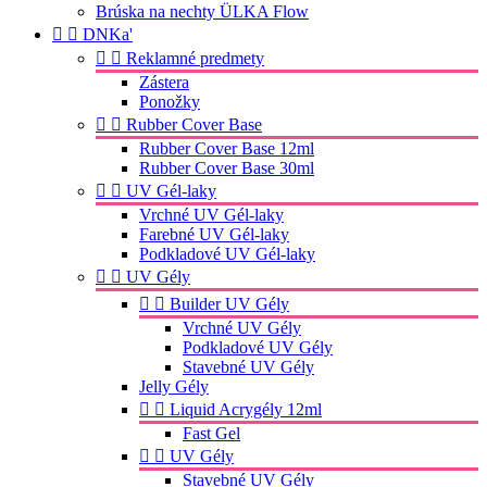
Brúska na nechty ÜLKA Flow


DNKa'


Reklamné predmety
Zástera
Ponožky


Rubber Cover Base
Rubber Cover Base 12ml
Rubber Cover Base 30ml


UV Gél-laky
Vrchné UV Gél-laky
Farebné UV Gél-laky
Podkladové UV Gél-laky


UV Gély


Builder UV Gély
Vrchné UV Gély
Podkladové UV Gély
Stavebné UV Gély
Jelly Gély


Liquid Acrygély 12ml
Fast Gel


UV Gély
Stavebné UV Gély