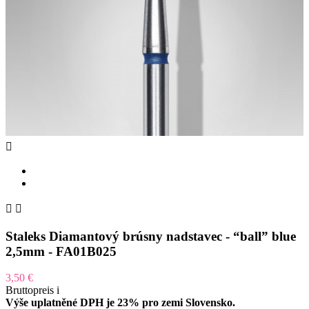



Staleks Diamantový brúsny nadstavec - “ball” blue
2,5mm - FA01B025
3,50 €
Bruttopreis
i
Výše uplatněné DPH je 23% pro zemi Slovensko.