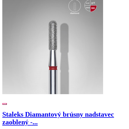
Staleks Diamantový brúsny nadstavec
zaoblený -...