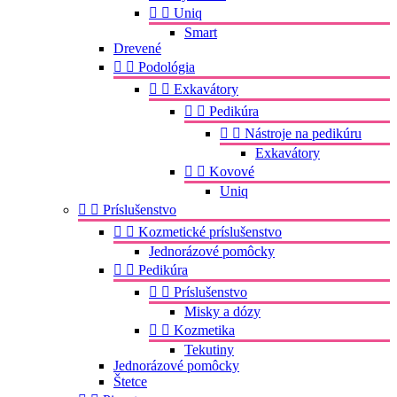


Uniq
Smart
Drevené


Podológia


Exkavátory


Pedikúra


Nástroje na pedikúru
Exkavátory


Kovové
Uniq


Príslušenstvo


Kozmetické príslušenstvo
Jednorázové pomôcky


Pedikúra


Príslušenstvo
Misky a dózy


Kozmetika
Tekutiny
Jednorázové pomôcky
Štetce