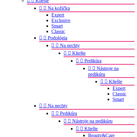


Kliešte


Na kožičku
Expert
Exclusive
Smart
Classic


Podológia


Na nechty


Kliešte


Pedikúra


Nástroje na
pedikúru


Kliešte
Expert
Classic
Smart


Na nechty


Pedikúra


Nástroje na pedikúru


Kliešte
Beauty&Care