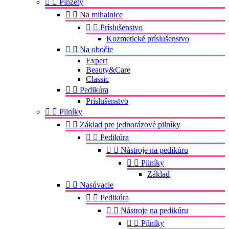


Pinzety


Na mihalnice


Príslušenstvo
Kozmetické príslušenstvo


Na obočie
Expert
Beauty&Care
Classic


Pedikúra
Príslušenstvo


Pilníky


Základ pre jednorázové pilníky


Pedikúra


Nástroje na pedikúru


Pilníky
Základ


Nasúvacie


Pedikúra


Nástroje na pedikúru


Pilníky