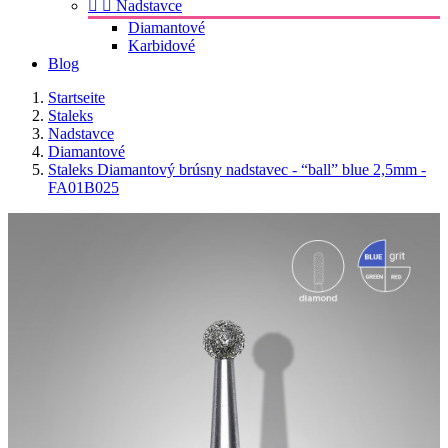


Nadstavce
Diamantové
Karbidové
Blog
Startseite
Staleks
Nadstavce
Diamantové
Staleks Diamantový brúsny nadstavec - “ball” blue 2,5mm -
FA01B025