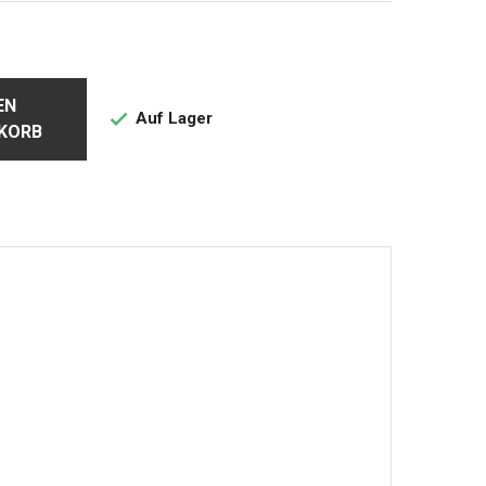
EN
Auf Lager

KORB