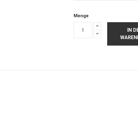
Menge
IN D
WAREN