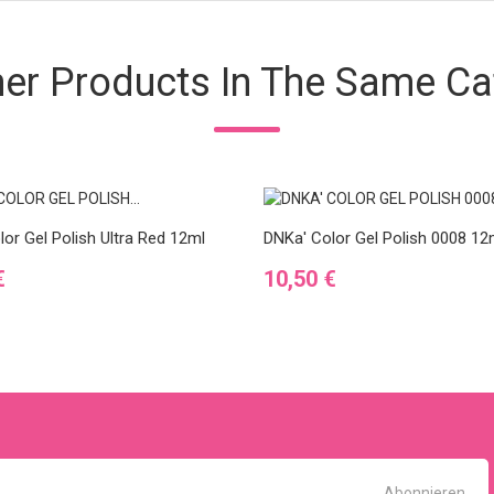
her Products In The Same Ca
or Gel Polish Ultra Red 12ml
DNKa' Color Gel Polish 0008 12
Preis
€
10,50 €