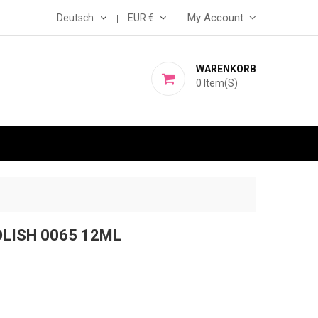
Deutsch
EUR €
My Account
WARENKORB
0
Item(s)
OLISH 0065 12ML