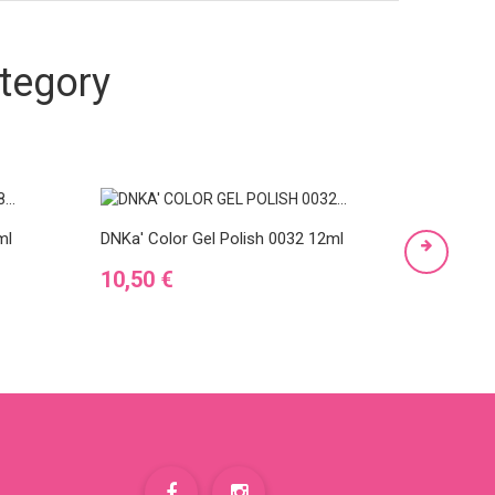
tegory
DNKa' Co
Eye 001
ml
DNKa' Color Gel Polish 0032 12ml
Preis
Preis
7,50 €
10,50 €