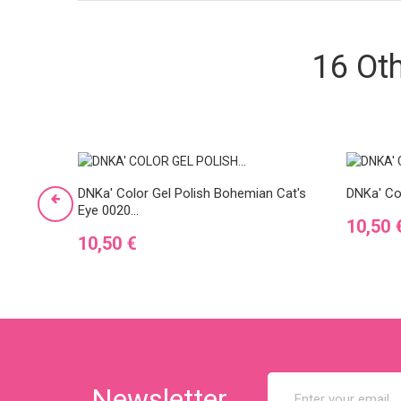
16 Ot
DNKa' Color Gel Polish Bohemian Cat's
DNKa' Col
Eye 0020...
Preis
10,50 
Preis
10,50 €
Newsletter