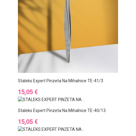
Staleks Expert Pinzeta Na Mihalnice TE-41/3
Ár
15,05 €
Staleks Expert Pinzeta Na Mihalnice TE-40/13
Ár
15,05 €