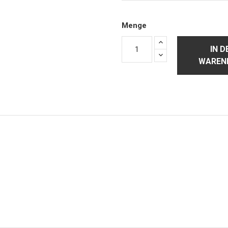
Menge
IN D
WAREN