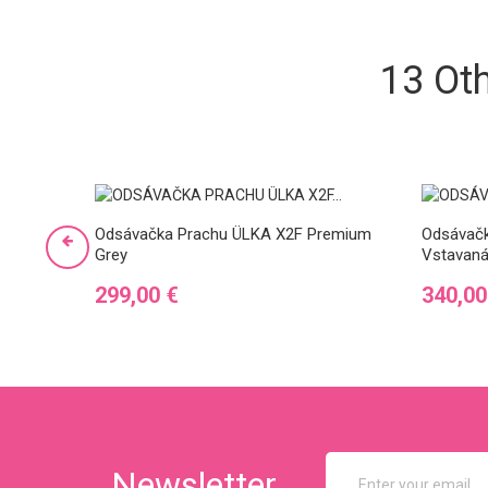
13 Ot
Odsávačka Prachu ÜLKA X2F Premium
Odsávač
Grey
Vstavaná
Preis
Preis
299,00 €
340,00
Newsletter