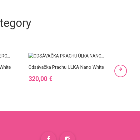
tegory
White
Odsávačka Prachu ÜLKA Nano White
Odsávač
Vstavan
Preis
320,00 €
Preis
340,0