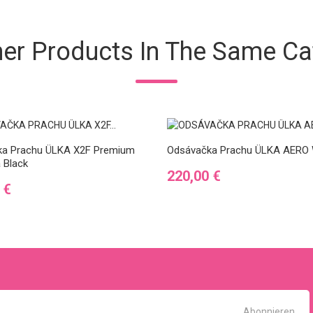
her Products In The Same Ca
ka Prachu ÜLKA X2F Premium
Odsávačka Prachu ÜLKA AERO 
 Black
Preis
220,00 €
 €