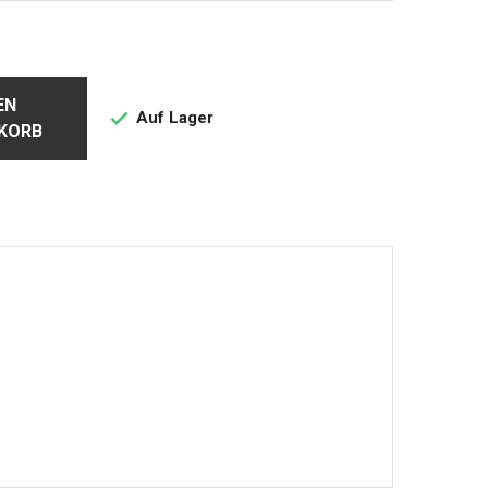
EN
Auf Lager

KORB