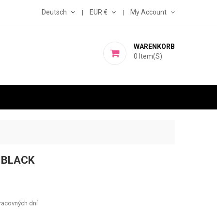
Deutsch
EUR €
My Account
WARENKORB
0
Item(s)
N BLACK
racovných dní