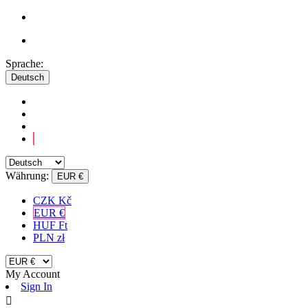
Sprache:
Deutsch
Währung:
EUR €
CZK Kč
EUR €
HUF Ft
PLN zł
My Account
Sign In
