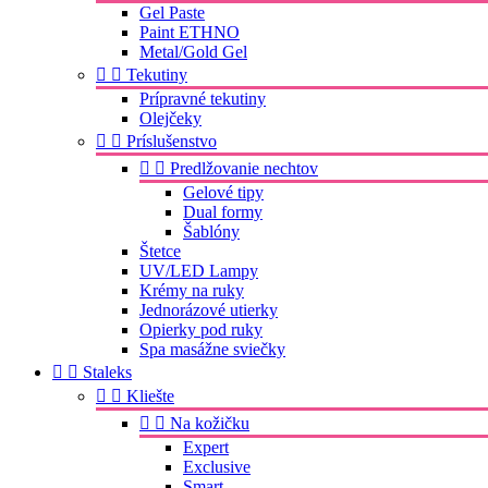
Gel Paste
Paint ETHNO
Metal/Gold Gel


Tekutiny
Prípravné tekutiny
Olejčeky


Príslušenstvo


Predlžovanie nechtov
Gelové tipy
Dual formy
Šablóny
Štetce
UV/LED Lampy
Krémy na ruky
Jednorázové utierky
Opierky pod ruky
Spa masážne sviečky


Staleks


Kliešte


Na kožičku
Expert
Exclusive
Smart