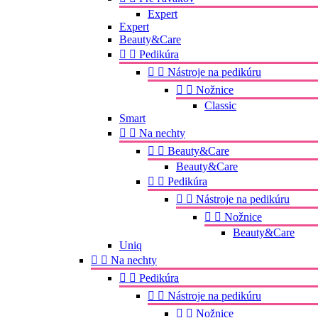
Expert
Expert
Beauty&Care


Pedikúra


Nástroje na pedikúru


Nožnice
Classic
Smart


Na nechty


Beauty&Care
Beauty&Care


Pedikúra


Nástroje na pedikúru


Nožnice
Beauty&Care
Uniq


Na nechty


Pedikúra


Nástroje na pedikúru


Nožnice