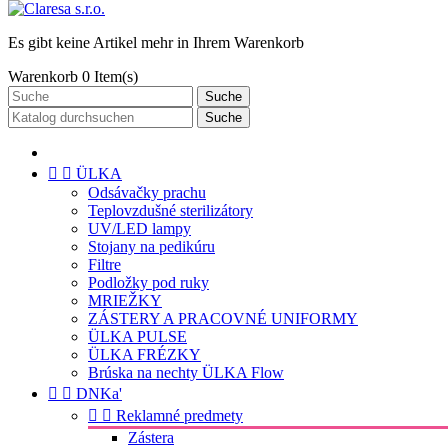
Es gibt keine Artikel mehr in Ihrem Warenkorb
Warenkorb
0
Item(s)
Suche
Suche


ÜLKA
Odsávačky prachu
Teplovzdušné sterilizátory
UV/LED lampy
Stojany na pedikúru
Filtre
Podložky pod ruky
MRIEŽKY
ZÁSTERY A PRACOVNÉ UNIFORMY
ÜLKA PULSE
ÜLKA FRÉZKY
Brúska na nechty ÜLKA Flow


DNKa'


Reklamné predmety
Zástera