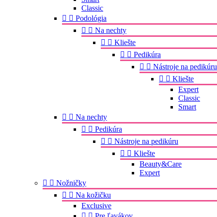
Classic


Podológia


Na nechty


Kliešte


Pedikúra


Nástroje na pedikúru


Kliešte
Expert
Classic
Smart


Na nechty


Pedikúra


Nástroje na pedikúru


Kliešte
Beauty&Care
Expert


Nožničky


Na kožičku
Exclusive


Pre ľavákov