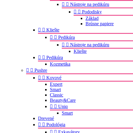


Nástroje na pedikúru


Pododisky
Základ
Brúsne papiere


Kliešte


Pedikúra


Nástroje na pedikúru
Kliešte


Pedikúra
Kozmetika


Pushre


Kovové
Expert
Smart
Classic
Beauty&Care


Uniq
Smart
Drevené


Podológia


Exkavátory