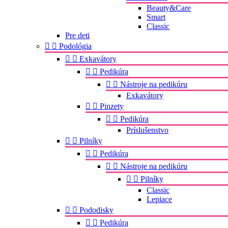
Beauty&Care
Smart
Classic
Pre deti


Podológia


Exkavátory


Pedikúra


Nástroje na pedikúru
Exkavátory


Pinzety


Pedikúra
Príslušenstvo


Pilníky


Pedikúra


Nástroje na pedikúru


Pilníky
Classic
Lepiace


Pododisky


Pedikúra