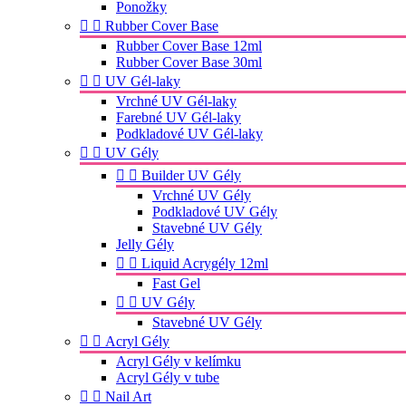
Ponožky


Rubber Cover Base
Rubber Cover Base 12ml
Rubber Cover Base 30ml


UV Gél-laky
Vrchné UV Gél-laky
Farebné UV Gél-laky
Podkladové UV Gél-laky


UV Gély


Builder UV Gély
Vrchné UV Gély
Podkladové UV Gély
Stavebné UV Gély
Jelly Gély


Liquid Acrygély 12ml
Fast Gel


UV Gély
Stavebné UV Gély


Acryl Gély
Acryl Gély v kelímku
Acryl Gély v tube


Nail Art