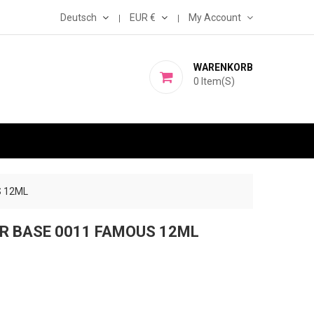
Deutsch
EUR €
My Account
WARENKORB
0
Item(s)
S 12ML
ER BASE 0011 FAMOUS 12ML