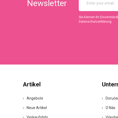
Newsletter
Sie können Ihr Einverständn
Datenschutzerklärung.
Artikel
Unte
Angebote
Doruče
Neue Artikel
O Nás
Verkaufshits
Všeobe