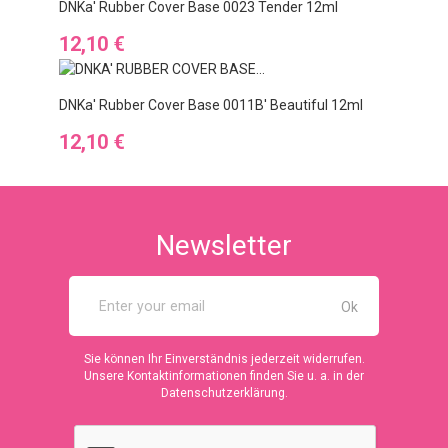
DNKa' Rubber Cover Base 0023 Tender 12ml
Preis
12,10 €
DNKa' Rubber Cover Base 0011B' Beautiful 12ml
Preis
12,10 €
Newsletter
Sie können Ihr Einverständnis jederzeit widerrufen.
Unsere Kontaktinformationen finden Sie u. a. in der
Datenschutzerklärung.