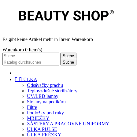
Es gibt keine Artikel mehr in Ihrem Warenkorb
Warenkorb
0
Item(s)
Suche
Suche


ÜLKA
Odsávačky prachu
Teplovzdušné sterilizátory
UV/LED lampy
Stojany na pedikúru
Filtre
Podložky pod ruky
MRIEŽKY
ZÁSTERY A PRACOVNÉ UNIFORMY
ÜLKA PULSE
ÜLKA FRÉZKY