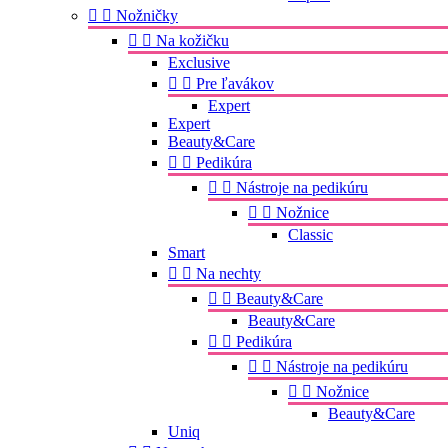


Nožničky


Na kožičku
Exclusive


Pre ľavákov
Expert
Expert
Beauty&Care


Pedikúra


Nástroje na pedikúru


Nožnice
Classic
Smart


Na nechty


Beauty&Care
Beauty&Care


Pedikúra


Nástroje na pedikúru


Nožnice
Beauty&Care
Uniq