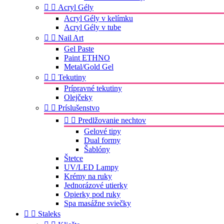


Acryl Gély
Acryl Gély v kelímku
Acryl Gély v tube


Nail Art
Gel Paste
Paint ETHNO
Metal/Gold Gel


Tekutiny
Prípravné tekutiny
Olejčeky


Príslušenstvo


Predlžovanie nechtov
Gelové tipy
Dual formy
Šablóny
Štetce
UV/LED Lampy
Krémy na ruky
Jednorázové utierky
Opierky pod ruky
Spa masážne sviečky


Staleks