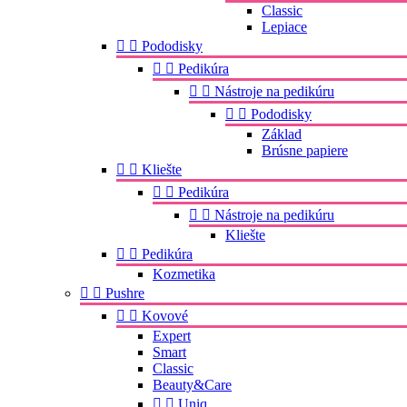
Classic
Lepiace


Pododisky


Pedikúra


Nástroje na pedikúru


Pododisky
Základ
Brúsne papiere


Kliešte


Pedikúra


Nástroje na pedikúru
Kliešte


Pedikúra
Kozmetika


Pushre


Kovové
Expert
Smart
Classic
Beauty&Care


Uniq