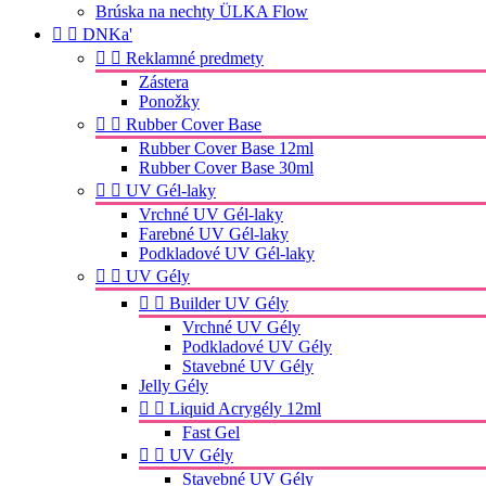
Brúska na nechty ÜLKA Flow


DNKa'


Reklamné predmety
Zástera
Ponožky


Rubber Cover Base
Rubber Cover Base 12ml
Rubber Cover Base 30ml


UV Gél-laky
Vrchné UV Gél-laky
Farebné UV Gél-laky
Podkladové UV Gél-laky


UV Gély


Builder UV Gély
Vrchné UV Gély
Podkladové UV Gély
Stavebné UV Gély
Jelly Gély


Liquid Acrygély 12ml
Fast Gel


UV Gély
Stavebné UV Gély