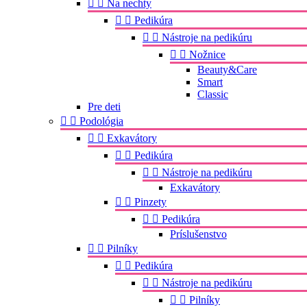


Na nechty


Pedikúra


Nástroje na pedikúru


Nožnice
Beauty&Care
Smart
Classic
Pre deti


Podológia


Exkavátory


Pedikúra


Nástroje na pedikúru
Exkavátory


Pinzety


Pedikúra
Príslušenstvo


Pilníky


Pedikúra


Nástroje na pedikúru


Pilníky