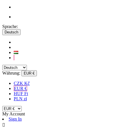
Sprache:
Deutsch
Währung:
EUR €
CZK Kč
EUR €
HUF Ft
PLN zł
My Account
Sign In
