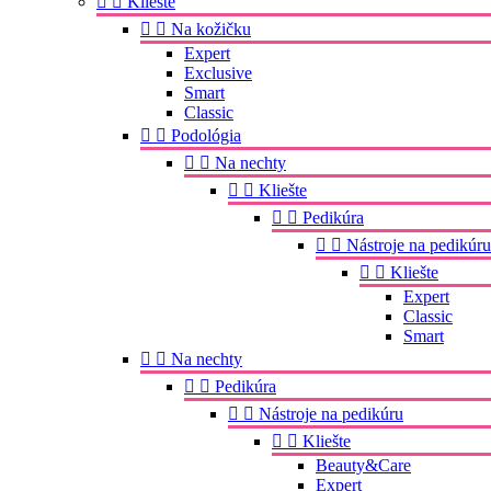


Kliešte


Na kožičku
Expert
Exclusive
Smart
Classic


Podológia


Na nechty


Kliešte


Pedikúra


Nástroje na pedikúru


Kliešte
Expert
Classic
Smart


Na nechty


Pedikúra


Nástroje na pedikúru


Kliešte
Beauty&Care
Expert