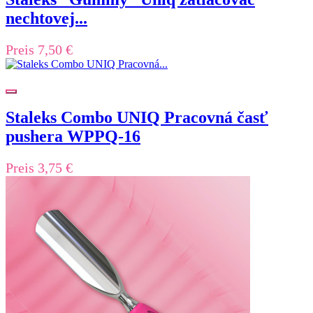
nechtovej...
Preis
7,50 €
Staleks Combo UNIQ Pracovná časť
pushera WPPQ-16
Preis
3,75 €