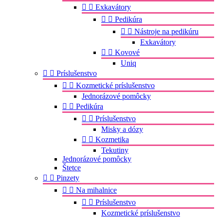


Exkavátory


Pedikúra


Nástroje na pedikúru
Exkavátory


Kovové
Uniq


Príslušenstvo


Kozmetické príslušenstvo
Jednorázové pomôcky


Pedikúra


Príslušenstvo
Misky a dózy


Kozmetika
Tekutiny
Jednorázové pomôcky
Štetce


Pinzety


Na mihalnice


Príslušenstvo
Kozmetické príslušenstvo