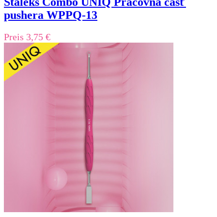
Staleks Combo UNIQ Pracovná časť
pushera WPPQ-13
Preis
3,75 €