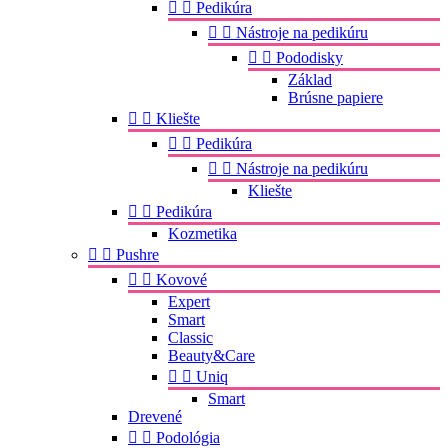


Pedikúra


Nástroje na pedikúru


Pododisky
Základ
Brúsne papiere


Kliešte


Pedikúra


Nástroje na pedikúru
Kliešte


Pedikúra
Kozmetika


Pushre


Kovové
Expert
Smart
Classic
Beauty&Care


Uniq
Smart
Drevené


Podológia