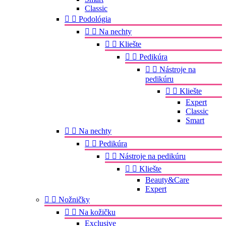
Classic


Podológia


Na nechty


Kliešte


Pedikúra


Nástroje na
pedikúru


Kliešte
Expert
Classic
Smart


Na nechty


Pedikúra


Nástroje na pedikúru


Kliešte
Beauty&Care
Expert


Nožničky


Na kožičku
Exclusive