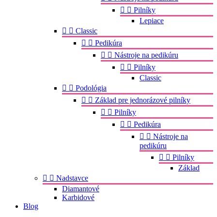


Pilníky
Lepiace


Classic


Pedikúra


Nástroje na pedikúru


Pilníky
Classic


Podológia


Základ pre jednorázové pilníky


Pilníky


Pedikúra


Nástroje na
pedikúru


Pilníky
Základ


Nadstavce
Diamantové
Karbidové
Blog