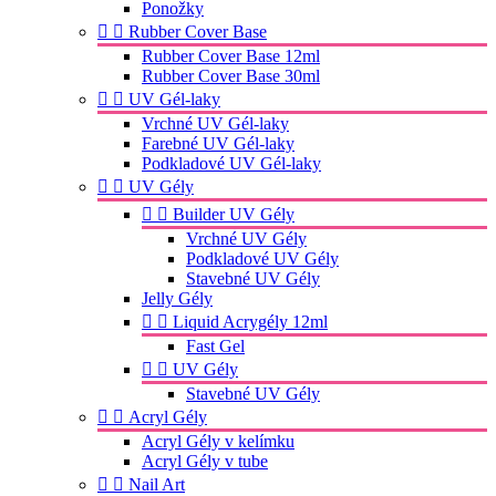
Ponožky


Rubber Cover Base
Rubber Cover Base 12ml
Rubber Cover Base 30ml


UV Gél-laky
Vrchné UV Gél-laky
Farebné UV Gél-laky
Podkladové UV Gél-laky


UV Gély


Builder UV Gély
Vrchné UV Gély
Podkladové UV Gély
Stavebné UV Gély
Jelly Gély


Liquid Acrygély 12ml
Fast Gel


UV Gély
Stavebné UV Gély


Acryl Gély
Acryl Gély v kelímku
Acryl Gély v tube


Nail Art