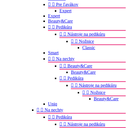


Pre ľavákov
Expert
Expert
Beauty&Care


Pedikúra


Nástroje na pedikúru


Nožnice
Classic
Smart


Na nechty


Beauty&Care
Beauty&Care


Pedikúra


Nástroje na pedikúru


Nožnice
Beauty&Care
Uniq


Na nechty


Pedikúra


Nástroje na pedikúru