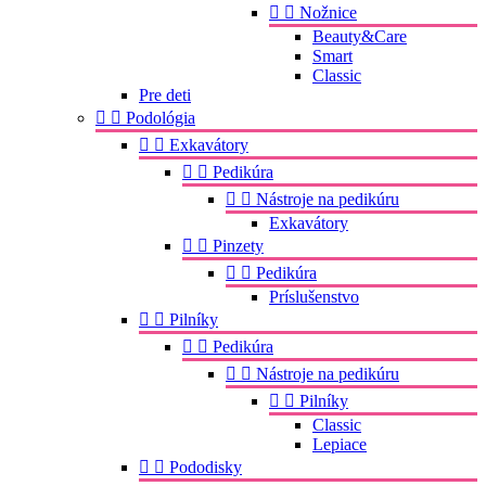


Nožnice
Beauty&Care
Smart
Classic
Pre deti


Podológia


Exkavátory


Pedikúra


Nástroje na pedikúru
Exkavátory


Pinzety


Pedikúra
Príslušenstvo


Pilníky


Pedikúra


Nástroje na pedikúru


Pilníky
Classic
Lepiace


Pododisky