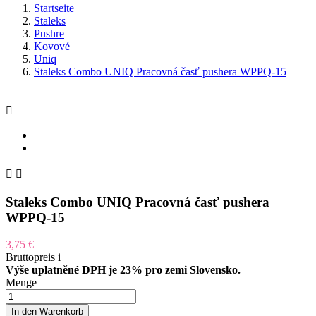
Startseite
Staleks
Pushre
Kovové
Uniq
Staleks Combo UNIQ Pracovná časť pushera WPPQ-15



Staleks Combo UNIQ Pracovná časť pushera
WPPQ-15
3,75 €
Bruttopreis
i
Výše uplatněné DPH je 23% pro zemi Slovensko.
Menge
In den Warenkorb