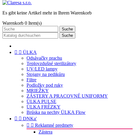
Es gibt keine Artikel mehr in Ihrem Warenkorb
Warenkorb
0
Item(s)
Suche
Suche


ÜLKA
Odsávačky prachu
Teplovzdušné sterilizátory
UV/LED lampy
Stojany na pedikúru
Filtre
Podložky pod ruky
MRIEŽKY
ZÁSTERY A PRACOVNÉ UNIFORMY
ÜLKA PULSE
ÜLKA FRÉZKY
Brúska na nechty ÜLKA Flow


DNKa'


Reklamné predmety
Zástera