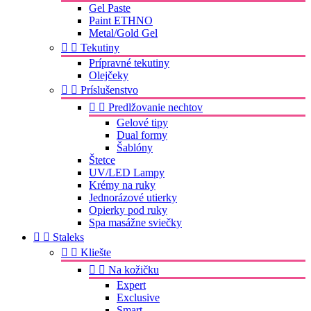
Gel Paste
Paint ETHNO
Metal/Gold Gel


Tekutiny
Prípravné tekutiny
Olejčeky


Príslušenstvo


Predlžovanie nechtov
Gelové tipy
Dual formy
Šablóny
Štetce
UV/LED Lampy
Krémy na ruky
Jednorázové utierky
Opierky pod ruky
Spa masážne sviečky


Staleks


Kliešte


Na kožičku
Expert
Exclusive
Smart