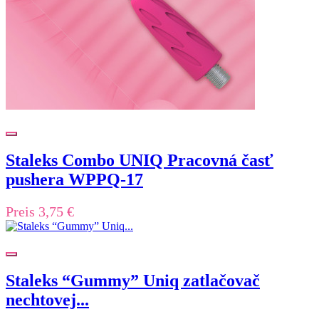
Staleks Combo UNIQ Pracovná časť
pushera WPPQ-17
Preis
3,75 €
Staleks “Gummy” Uniq zatlačovač
nechtovej...