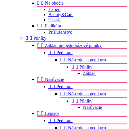


Na obočie
Expert
Beauty&Care
Classic


Pedikúra
Príslušenstvo


Pilníky


Základ pre jednorázové pilníky


Pedikúra


Nástroje na pedikúru


Pilníky
Základ


Nasúvacie


Pedikúra


Nástroje na pedikúru


Pilníky
Nasúvacie


Lepiace


Pedikúra


Nástroje na pedikúru