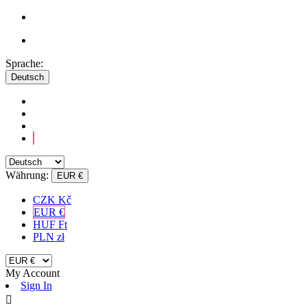
Sprache:
Deutsch
Währung:
EUR €
CZK Kč
EUR €
HUF Ft
PLN zł
My Account
Sign In
