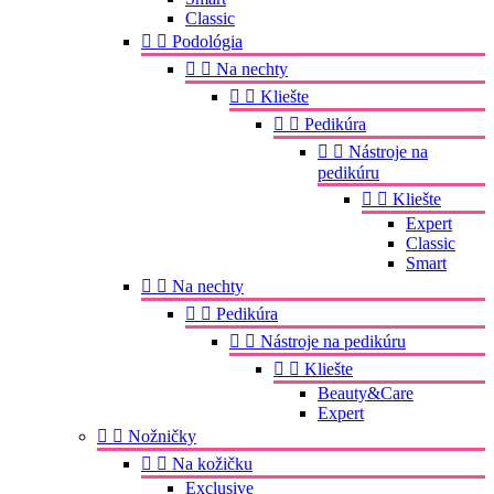
Classic


Podológia


Na nechty


Kliešte


Pedikúra


Nástroje na
pedikúru


Kliešte
Expert
Classic
Smart


Na nechty


Pedikúra


Nástroje na pedikúru


Kliešte
Beauty&Care
Expert


Nožničky


Na kožičku
Exclusive