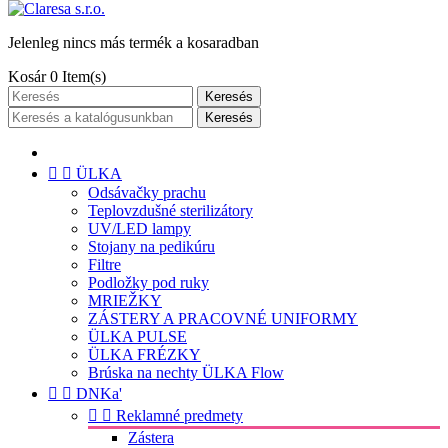
Jelenleg nincs más termék a kosaradban
Kosár
0
Item(s)
Keresés
Keresés


ÜLKA
Odsávačky prachu
Teplovzdušné sterilizátory
UV/LED lampy
Stojany na pedikúru
Filtre
Podložky pod ruky
MRIEŽKY
ZÁSTERY A PRACOVNÉ UNIFORMY
ÜLKA PULSE
ÜLKA FRÉZKY
Brúska na nechty ÜLKA Flow


DNKa'


Reklamné predmety
Zástera