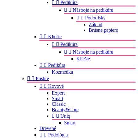


Pedikúra


Nástroje na pedikúru


Pododisky
Základ
Brúsne papiere


Kliešte


Pedikúra


Nástroje na pedikúru
Kliešte


Pedikúra
Kozmetika


Pushre


Kovové
Expert
Smart
Classic
Beauty&Care


Uniq
Smart
Drevené


Podológia