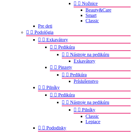


Nožnice
Beauty&Care
Smart
Classic
Pre deti


Podológia


Exkavátory


Pedikúra


Nástroje na pedikúru
Exkavátory


Pinzety


Pedikúra
Príslušenstvo


Pilníky


Pedikúra


Nástroje na pedikúru


Pilníky
Classic
Lepiace


Pododisky