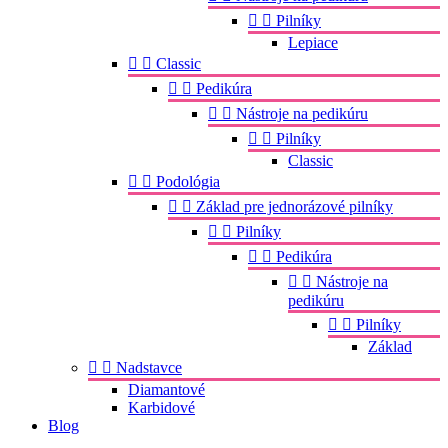


Pilníky
Lepiace


Classic


Pedikúra


Nástroje na pedikúru


Pilníky
Classic


Podológia


Základ pre jednorázové pilníky


Pilníky


Pedikúra


Nástroje na
pedikúru


Pilníky
Základ


Nadstavce
Diamantové
Karbidové
Blog