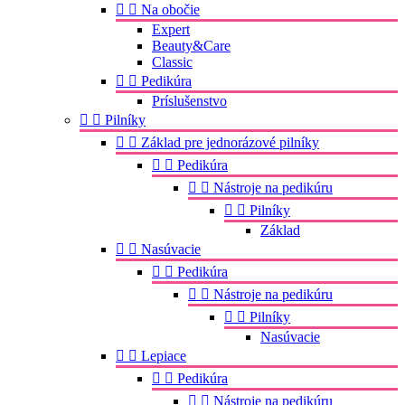


Na obočie
Expert
Beauty&Care
Classic


Pedikúra
Príslušenstvo


Pilníky


Základ pre jednorázové pilníky


Pedikúra


Nástroje na pedikúru


Pilníky
Základ


Nasúvacie


Pedikúra


Nástroje na pedikúru


Pilníky
Nasúvacie


Lepiace


Pedikúra


Nástroje na pedikúru