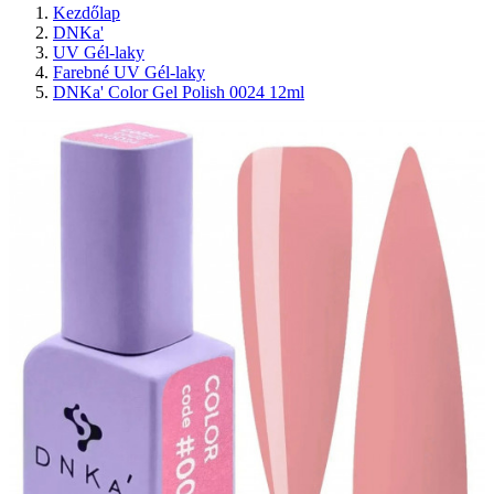
Kezdőlap
DNKa'
UV Gél-laky
Farebné UV Gél-laky
DNKa' Color Gel Polish 0024 12ml