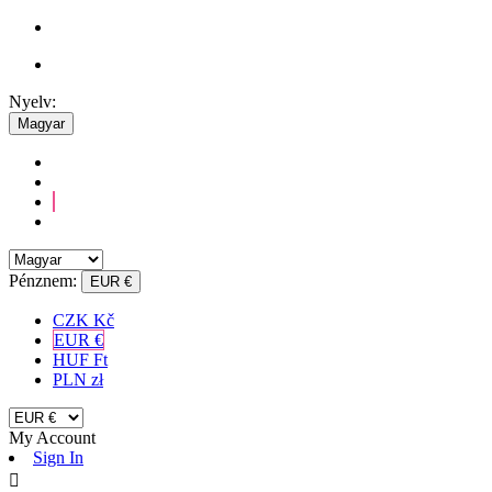
Nyelv:
Magyar
Pénznem:
EUR €
CZK Kč
EUR €
HUF Ft
PLN zł
My Account
Sign In
