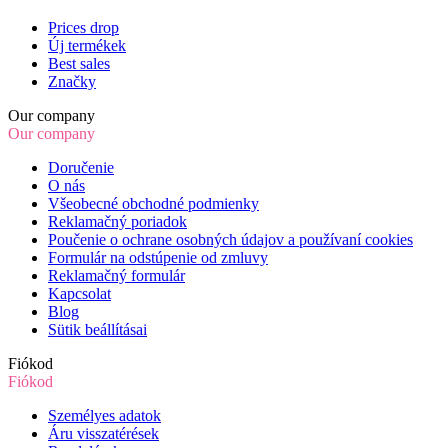
Prices drop
Új termékek
Best sales
Značky
Our company
Our company
Doručenie
O nás
Všeobecné obchodné podmienky
Reklamačný poriadok
Poučenie o ochrane osobných údajov a používaní cookies
Formulár na odstúpenie od zmluvy
Reklamačný formulár
Kapcsolat
Blog
Sütik beállításai
Fiókod
Fiókod
Személyes adatok
Áru visszatérések