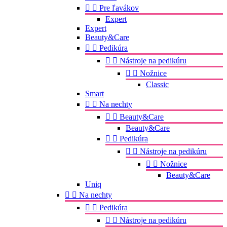


Pre ľavákov
Expert
Expert
Beauty&Care


Pedikúra


Nástroje na pedikúru


Nožnice
Classic
Smart


Na nechty


Beauty&Care
Beauty&Care


Pedikúra


Nástroje na pedikúru


Nožnice
Beauty&Care
Uniq


Na nechty


Pedikúra


Nástroje na pedikúru