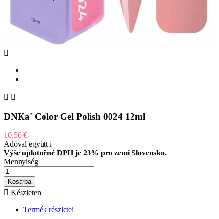



DNKa' Color Gel Polish 0024 12ml
10,50 €
Adóval együtt
i
Výše uplatněné DPH je 23% pro zemi Slovensko.
Mennyiség
Kosárba

Készleten
Termék részletei