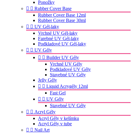
Ponožky


Rubber Cover Base
Rubber Cover Base 12ml
Rubber Cover Base 30ml


UV Gél-laky
Vrchné UV Gél-laky
Farebné UV Gél-laky
Podkladové UV Gél-laky


UV Gély


Builder UV Gély
Vrchné UV Gély
Podkladové UV Gély
Stavebné UV Gély
Jelly Gély


Liquid Acrygély 12ml
Fast Gel


UV Gély
Stavebné UV Gély


Acryl Gély
Acryl Gély v kelímku
Acryl Gély v tube


Nail Art