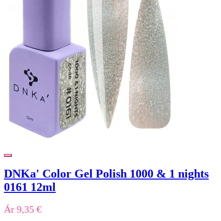
DNKa' Color Gel Polish 1000 & 1 nights
0161 12ml
Ár
9,35 €