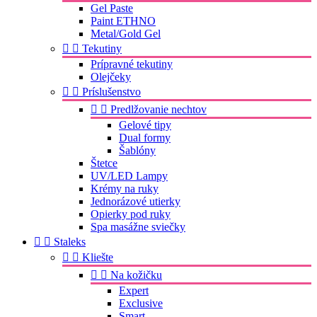
Gel Paste
Paint ETHNO
Metal/Gold Gel


Tekutiny
Prípravné tekutiny
Olejčeky


Príslušenstvo


Predlžovanie nechtov
Gelové tipy
Dual formy
Šablóny
Štetce
UV/LED Lampy
Krémy na ruky
Jednorázové utierky
Opierky pod ruky
Spa masážne sviečky


Staleks


Kliešte


Na kožičku
Expert
Exclusive
Smart