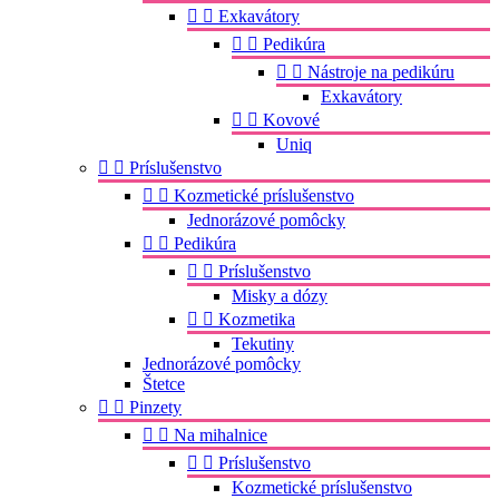


Exkavátory


Pedikúra


Nástroje na pedikúru
Exkavátory


Kovové
Uniq


Príslušenstvo


Kozmetické príslušenstvo
Jednorázové pomôcky


Pedikúra


Príslušenstvo
Misky a dózy


Kozmetika
Tekutiny
Jednorázové pomôcky
Štetce


Pinzety


Na mihalnice


Príslušenstvo
Kozmetické príslušenstvo