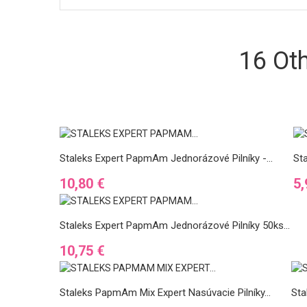
16 Ot
Staleks Expert PapmAm Jednorázové Pilníky -...
Sta
Cena
C
10,80 €
5,
Staleks Expert PapmAm Jednorázové Pilníky 50ks...
Cena
10,75 €
Staleks PapmAm Mix Expert Nasúvacie Pilníky...
Sta