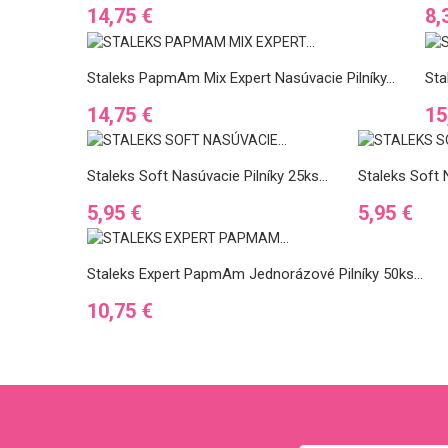
Cena
Ce
14,75 €
8,
Staleks PapmAm Mix Expert Nasúvacie Pilníky...
Sta
Cena
Ce
14,75 €
15
Staleks Soft Nasúvacie Pilníky 25ks...
Staleks Soft N
Cena
Cena
5,95 €
5,95 €
Staleks Expert PapmAm Jednorázové Pilníky 50ks...
Cena
10,75 €