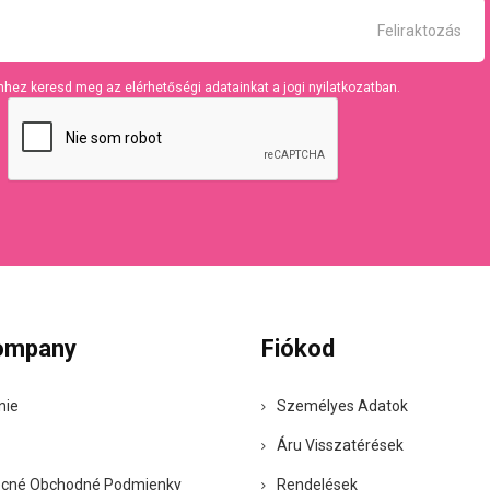
hhez keresd meg az elérhetőségi adatainkat a jogi nyilatkozatban.
ompany
Fiókod
nie
Személyes Adatok
Áru Visszatérések
cné Obchodné Podmienky
Rendelések