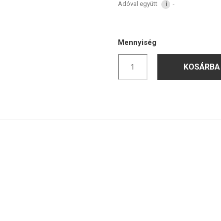
Adóval együtt
i
Mennyiség
KOSÁRBA