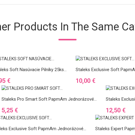
her Products In The Same Ca
leks Soft Nasúvacie Pilníky 25ks...
Staleks Exclusive Soft PapmA
ena
Cena
95 €
10,00 €
Staleks Pro Smart Soft PapmAm Jednorázové...
Staleks Exclus
Cena
Cena
5,25 €
12,50 €
leks Exclusive Soft PapmAm Jednorázové...
Staleks Expert Papm