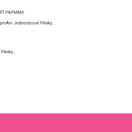
pmAm Jednorázové Pilníky...
lníky...