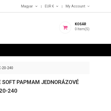
Magyar
EUR €
My Account
KOSÁR
0
Item(s)
-20-240
E SOFT PAPMAM JEDNORÁZOVÉ
-20-240