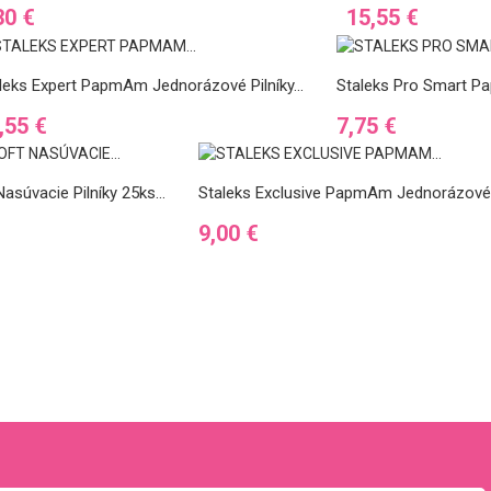
na
Cena
30 €
15,55 €
leks Expert PapmAm Jednorázové Pilníky...
Staleks Pro Smart Pa
na
Cena
,55 €
7,75 €
asúvacie Pilníky 25ks...
Staleks Exclusive PapmAm Jednorázové Pi
Cena
9,00 €