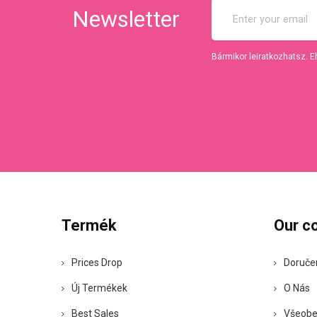
Newsletter
Bármikor leiratkozhatsz. E
Termék
Our c
Prices Drop
Doruče
Új Termékek
O Nás
Best Sales
Všeobe