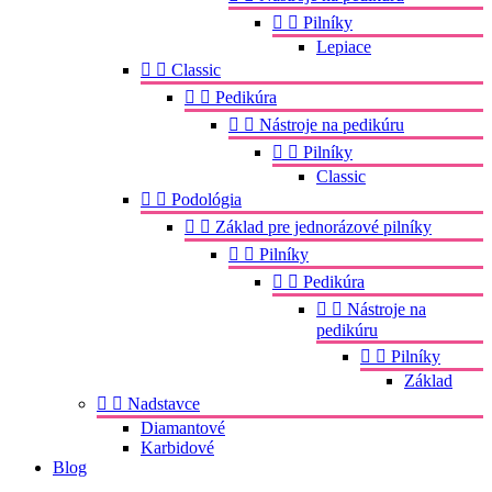


Pilníky
Lepiace


Classic


Pedikúra


Nástroje na pedikúru


Pilníky
Classic


Podológia


Základ pre jednorázové pilníky


Pilníky


Pedikúra


Nástroje na
pedikúru


Pilníky
Základ


Nadstavce
Diamantové
Karbidové
Blog