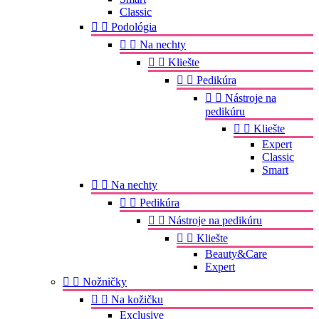
Classic


Podológia


Na nechty


Kliešte


Pedikúra


Nástroje na
pedikúru


Kliešte
Expert
Classic
Smart


Na nechty


Pedikúra


Nástroje na pedikúru


Kliešte
Beauty&Care
Expert


Nožničky


Na kožičku
Exclusive