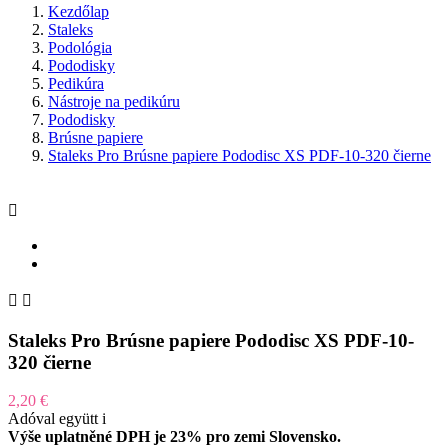
Kezdőlap
Staleks
Podológia
Pododisky
Pedikúra
Nástroje na pedikúru
Pododisky
Brúsne papiere
Staleks Pro Brúsne papiere Pododisc XS PDF-10-320 čierne



Staleks Pro Brúsne papiere Pododisc XS PDF-10-
320 čierne
2,20 €
Adóval együtt
i
Výše uplatněné DPH je 23% pro zemi Slovensko.