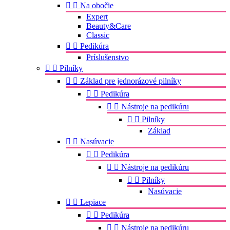


Na obočie
Expert
Beauty&Care
Classic


Pedikúra
Príslušenstvo


Pilníky


Základ pre jednorázové pilníky


Pedikúra


Nástroje na pedikúru


Pilníky
Základ


Nasúvacie


Pedikúra


Nástroje na pedikúru


Pilníky
Nasúvacie


Lepiace


Pedikúra


Nástroje na pedikúru