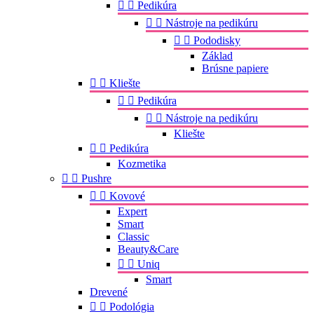


Pedikúra


Nástroje na pedikúru


Pododisky
Základ
Brúsne papiere


Kliešte


Pedikúra


Nástroje na pedikúru
Kliešte


Pedikúra
Kozmetika


Pushre


Kovové
Expert
Smart
Classic
Beauty&Care


Uniq
Smart
Drevené


Podológia