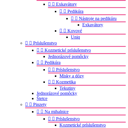


Exkavátory


Pedikúra


Nástroje na pedikúru
Exkavátory


Kovové
Uniq


Príslušenstvo


Kozmetické príslušenstvo
Jednorázové pomôcky


Pedikúra


Príslušenstvo
Misky a dózy


Kozmetika
Tekutiny
Jednorázové pomôcky
Štetce


Pinzety


Na mihalnice


Príslušenstvo
Kozmetické príslušenstvo