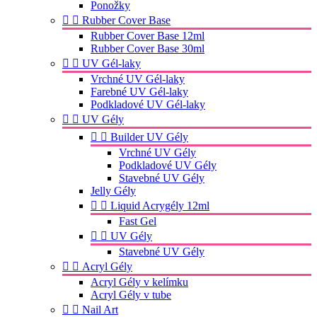
Ponožky


Rubber Cover Base
Rubber Cover Base 12ml
Rubber Cover Base 30ml


UV Gél-laky
Vrchné UV Gél-laky
Farebné UV Gél-laky
Podkladové UV Gél-laky


UV Gély


Builder UV Gély
Vrchné UV Gély
Podkladové UV Gély
Stavebné UV Gély
Jelly Gély


Liquid Acrygély 12ml
Fast Gel


UV Gély
Stavebné UV Gély


Acryl Gély
Acryl Gély v kelímku
Acryl Gély v tube


Nail Art