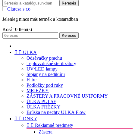
Keresés
Jelenleg nincs más termék a kosaradban
Kosár
0
Item(s)
Keresés


ÜLKA
Odsávačky prachu
Teplovzdušné sterilizátory
UV/LED lampy
Stojany na pedikúru
Filtre
Podložky pod ruky
MRIEŽKY
ZÁSTERY A PRACOVNÉ UNIFORMY
ÜLKA PULSE
ÜLKA FRÉZKY
Brúska na nechty ÜLKA Flow


DNKa'


Reklamné predmety
Zástera