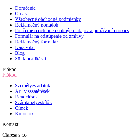
Doručenie
O nás
Všeobecné obchodné podmienky
Reklamačný poriadok
Poučenie o ochrane osobných údajov a používaní cookies
Formulár na odstúpenie od zmluvy
Reklamačný formulár
Kapcsolat
Blog
Sütik beállításai
Fiókod
Fiókod
Személyes adatok
Áru visszatérések
Rendelések
Számlahelyesbítők
Címek
Kuponok
Kontakt
Claresa s.r.o.