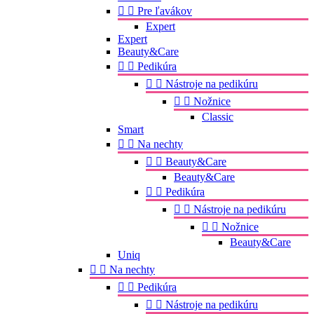


Pre ľavákov
Expert
Expert
Beauty&Care


Pedikúra


Nástroje na pedikúru


Nožnice
Classic
Smart


Na nechty


Beauty&Care
Beauty&Care


Pedikúra


Nástroje na pedikúru


Nožnice
Beauty&Care
Uniq


Na nechty


Pedikúra


Nástroje na pedikúru