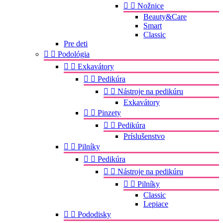


Nožnice
Beauty&Care
Smart
Classic
Pre deti


Podológia


Exkavátory


Pedikúra


Nástroje na pedikúru
Exkavátory


Pinzety


Pedikúra
Príslušenstvo


Pilníky


Pedikúra


Nástroje na pedikúru


Pilníky
Classic
Lepiace


Pododisky