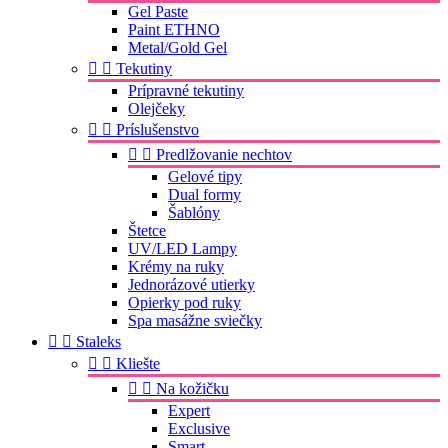
Gel Paste
Paint ETHNO
Metal/Gold Gel


Tekutiny
Prípravné tekutiny
Olejčeky


Príslušenstvo


Predlžovanie nechtov
Gelové tipy
Dual formy
Šablóny
Štetce
UV/LED Lampy
Krémy na ruky
Jednorázové utierky
Opierky pod ruky
Spa masážne sviečky


Staleks


Kliešte


Na kožičku
Expert
Exclusive
Smart