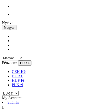
Nyelv:
Magyar
Pénznem:
EUR €
CZK Kč
EUR €
HUF Ft
PLN zł
My Account
Sign In
