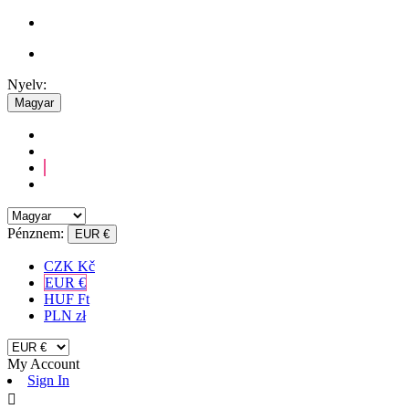
Nyelv:
Magyar
Pénznem:
EUR €
CZK Kč
EUR €
HUF Ft
PLN zł
My Account
Sign In
