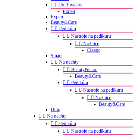


Pre ľavákov
Expert
Expert
Beauty&Care


Pedikúra


Nástroje na pedikúru


Nožnice
Classic
Smart


Na nechty


Beauty&Care
Beauty&Care


Pedikúra


Nástroje na pedikúru


Nožnice
Beauty&Care
Uniq


Na nechty


Pedikúra


Nástroje na pedikúru