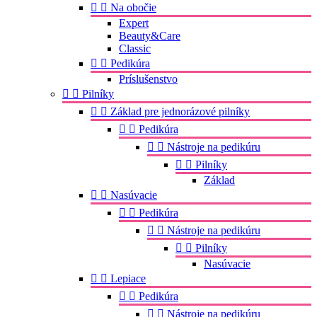


Na obočie
Expert
Beauty&Care
Classic


Pedikúra
Príslušenstvo


Pilníky


Základ pre jednorázové pilníky


Pedikúra


Nástroje na pedikúru


Pilníky
Základ


Nasúvacie


Pedikúra


Nástroje na pedikúru


Pilníky
Nasúvacie


Lepiace


Pedikúra


Nástroje na pedikúru