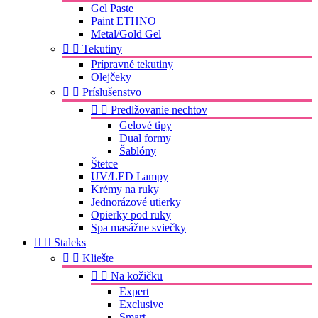
Gel Paste
Paint ETHNO
Metal/Gold Gel


Tekutiny
Prípravné tekutiny
Olejčeky


Príslušenstvo


Predlžovanie nechtov
Gelové tipy
Dual formy
Šablóny
Štetce
UV/LED Lampy
Krémy na ruky
Jednorázové utierky
Opierky pod ruky
Spa masážne sviečky


Staleks


Kliešte


Na kožičku
Expert
Exclusive
Smart