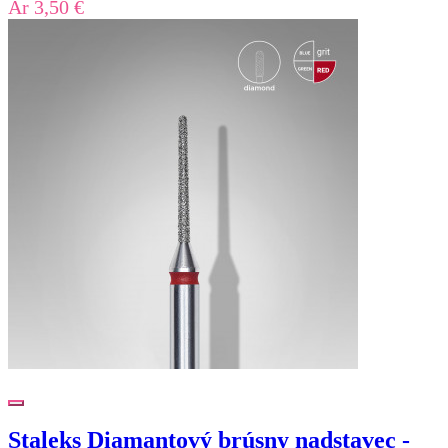
Ár
3,50 €
Staleks Diamantový brúsny nadstavec -