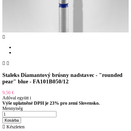



Staleks Diamantový brúsny nadstavec - "rounded
pear" blue - FA101B050/12
9,50 €
Adóval együtt
i
Výše uplatněné DPH je 23% pro zemi Slovensko.
Mennyiség
Kosárba

Készleten