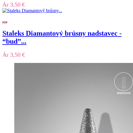
Ár
3,50 €
Staleks Diamantový brúsny nadstavec -
“bud”...
Ár
3,50 €