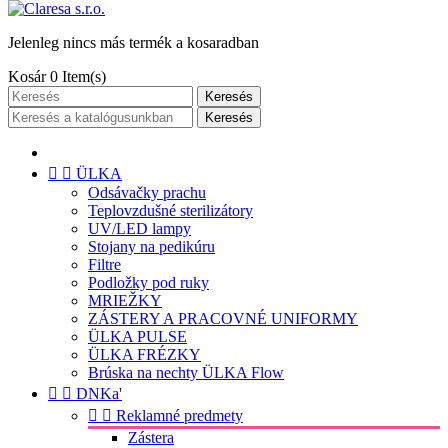
Jelenleg nincs más termék a kosaradban
Kosár
0
Item(s)
Keresés
Keresés


ÜLKA
Odsávačky prachu
Teplovzdušné sterilizátory
UV/LED lampy
Stojany na pedikúru
Filtre
Podložky pod ruky
MRIEŽKY
ZÁSTERY A PRACOVNÉ UNIFORMY
ÜLKA PULSE
ÜLKA FRÉZKY
Brúska na nechty ÜLKA Flow


DNKa'


Reklamné predmety
Zástera