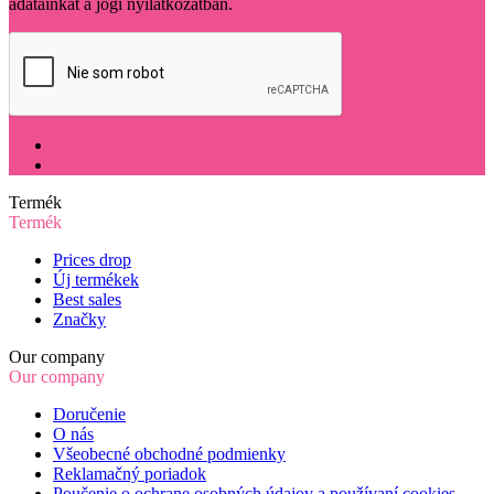
adatainkat a jogi nyilatkozatban.
Termék
Termék
Prices drop
Új termékek
Best sales
Značky
Our company
Our company
Doručenie
O nás
Všeobecné obchodné podmienky
Reklamačný poriadok
Poučenie o ochrane osobných údajov a používaní cookies