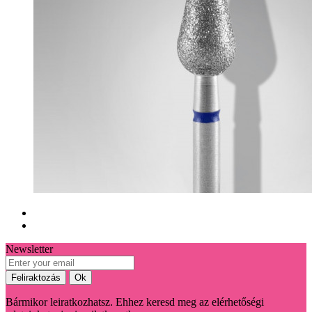
Newsletter
Bármikor leiratkozhatsz. Ehhez keresd meg az elérhetőségi