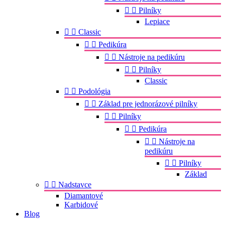


Pilníky
Lepiace


Classic


Pedikúra


Nástroje na pedikúru


Pilníky
Classic


Podológia


Základ pre jednorázové pilníky


Pilníky


Pedikúra


Nástroje na
pedikúru


Pilníky
Základ


Nadstavce
Diamantové
Karbidové
Blog