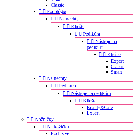
Classic


Podológia


Na nechty


Kliešte


Pedikúra


Nástroje na
pedikúru


Kliešte
Expert
Classic
Smart


Na nechty


Pedikúra


Nástroje na pedikúru


Kliešte
Beauty&Care
Expert


Nožničky


Na kožičku
Exclusive