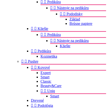


Pedikúra


Nástroje na pedikúru


Pododisky
Základ
Brúsne papiere


Kliešte


Pedikúra


Nástroje na pedikúru
Kliešte


Pedikúra
Kozmetika


Pushre


Kovové
Expert
Smart
Classic
Beauty&Care


Uniq
Smart
Drevené


Podológia