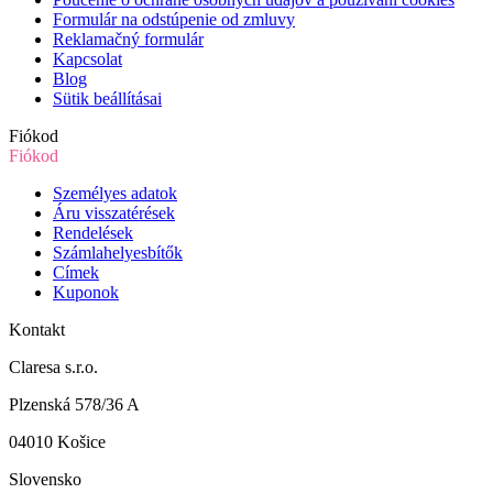
Formulár na odstúpenie od zmluvy
Reklamačný formulár
Kapcsolat
Blog
Sütik beállításai
Fiókod
Fiókod
Személyes adatok
Áru visszatérések
Rendelések
Számlahelyesbítők
Címek
Kuponok
Kontakt
Claresa s.r.o.
Plzenská 578/36 A
04010 Košice
Slovensko