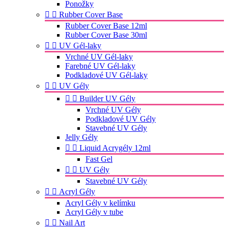
Ponožky


Rubber Cover Base
Rubber Cover Base 12ml
Rubber Cover Base 30ml


UV Gél-laky
Vrchné UV Gél-laky
Farebné UV Gél-laky
Podkladové UV Gél-laky


UV Gély


Builder UV Gély
Vrchné UV Gély
Podkladové UV Gély
Stavebné UV Gély
Jelly Gély


Liquid Acrygély 12ml
Fast Gel


UV Gély
Stavebné UV Gély


Acryl Gély
Acryl Gély v kelímku
Acryl Gély v tube


Nail Art