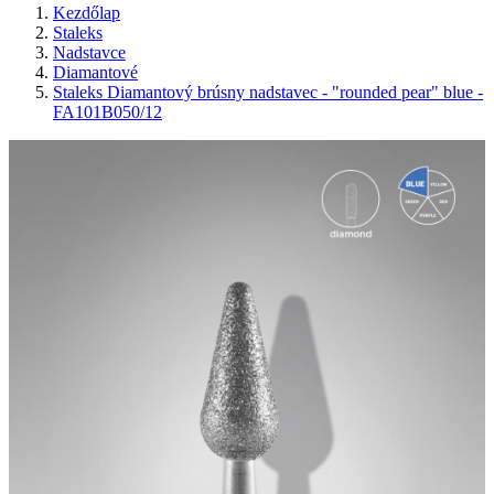
Kezdőlap
Staleks
Nadstavce
Diamantové
Staleks Diamantový brúsny nadstavec - "rounded pear" blue -
FA101B050/12