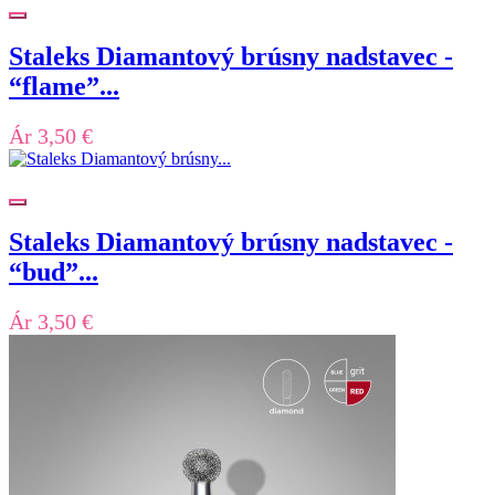
Staleks Diamantový brúsny nadstavec -
“flame”...
Ár
3,50 €
Staleks Diamantový brúsny nadstavec -
“bud”...
Ár
3,50 €