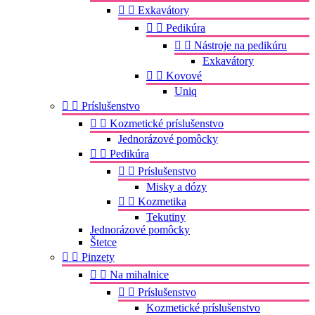


Exkavátory


Pedikúra


Nástroje na pedikúru
Exkavátory


Kovové
Uniq


Príslušenstvo


Kozmetické príslušenstvo
Jednorázové pomôcky


Pedikúra


Príslušenstvo
Misky a dózy


Kozmetika
Tekutiny
Jednorázové pomôcky
Štetce


Pinzety


Na mihalnice


Príslušenstvo
Kozmetické príslušenstvo