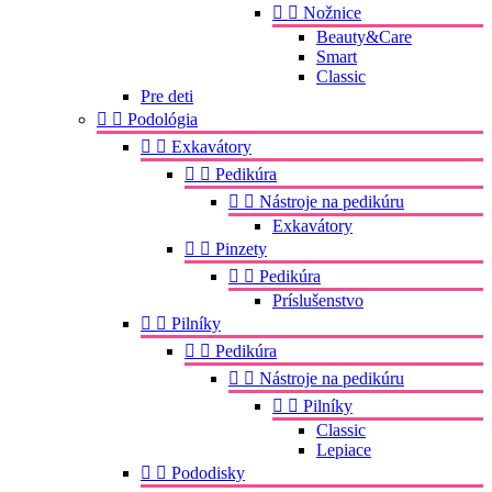


Nožnice
Beauty&Care
Smart
Classic
Pre deti


Podológia


Exkavátory


Pedikúra


Nástroje na pedikúru
Exkavátory


Pinzety


Pedikúra
Príslušenstvo


Pilníky


Pedikúra


Nástroje na pedikúru


Pilníky
Classic
Lepiace


Pododisky