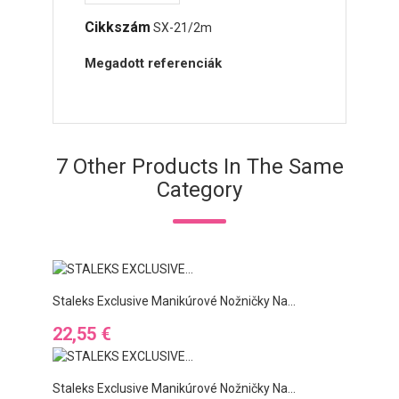
Cikkszám
SX-21/2m
Megadott referenciák
7 Other Products In The Same
Category
Staleks Exclusive Manikúrové Nožničky Na...
Preis
22,55 €
Staleks Exclusive Manikúrové Nožničky Na...