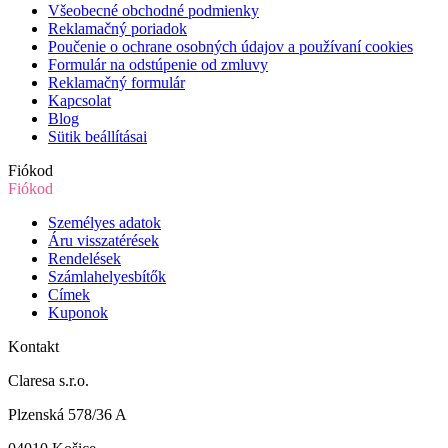
Všeobecné obchodné podmienky
Reklamačný poriadok
Poučenie o ochrane osobných údajov a používaní cookies
Formulár na odstúpenie od zmluvy
Reklamačný formulár
Kapcsolat
Blog
Sütik beállításai
Fiókod
Fiókod
Személyes adatok
Áru visszatérések
Rendelések
Számlahelyesbítők
Címek
Kuponok
Kontakt
Claresa s.r.o.
Plzenská 578/36 A