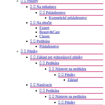


Pinzety


Na mihalnice


Príslušenstvo
Kozmetické príslušenstvo


Na obočie
Expert
Beauty&Care
Classic


Pedikúra
Príslušenstvo


Pilníky


Základ pre jednorázové pilníky


Pedikúra


Nástroje na pedikúru


Pilníky
Základ


Nasúvacie


Pedikúra


Nástroje na pedikúru


Pilníky