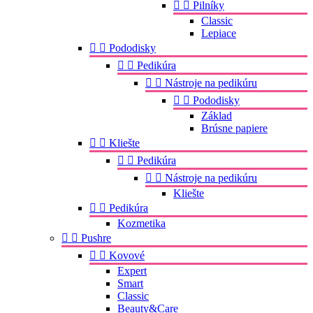


Pilníky
Classic
Lepiace


Pododisky


Pedikúra


Nástroje na pedikúru


Pododisky
Základ
Brúsne papiere


Kliešte


Pedikúra


Nástroje na pedikúru
Kliešte


Pedikúra
Kozmetika


Pushre


Kovové
Expert
Smart
Classic
Beauty&Care