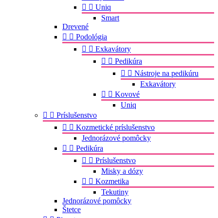


Uniq
Smart
Drevené


Podológia


Exkavátory


Pedikúra


Nástroje na pedikúru
Exkavátory


Kovové
Uniq


Príslušenstvo


Kozmetické príslušenstvo
Jednorázové pomôcky


Pedikúra


Príslušenstvo
Misky a dózy


Kozmetika
Tekutiny
Jednorázové pomôcky
Štetce