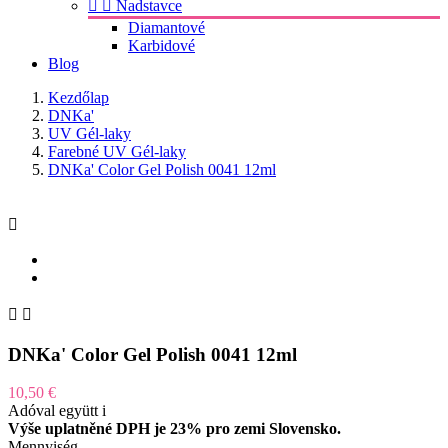


Nadstavce
Diamantové
Karbidové
Blog
Kezdőlap
DNKa'
UV Gél-laky
Farebné UV Gél-laky
DNKa' Color Gel Polish 0041 12ml



DNKa' Color Gel Polish 0041 12ml
10,50 €
Adóval együtt
i
Výše uplatněné DPH je 23% pro zemi Slovensko.
Mennyiség