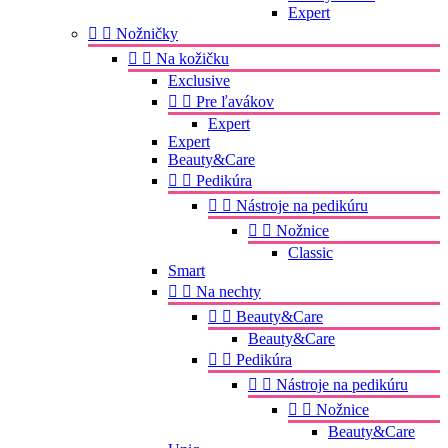
Expert


Nožničky


Na kožičku
Exclusive


Pre ľavákov
Expert
Expert
Beauty&Care


Pedikúra


Nástroje na pedikúru


Nožnice
Classic
Smart


Na nechty


Beauty&Care
Beauty&Care


Pedikúra


Nástroje na pedikúru


Nožnice
Beauty&Care