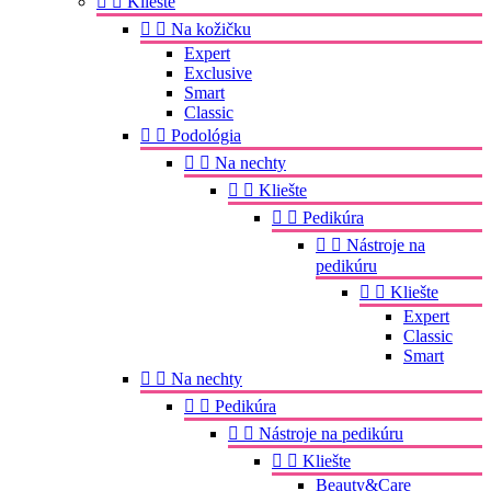


Kliešte


Na kožičku
Expert
Exclusive
Smart
Classic


Podológia


Na nechty


Kliešte


Pedikúra


Nástroje na
pedikúru


Kliešte
Expert
Classic
Smart


Na nechty


Pedikúra


Nástroje na pedikúru


Kliešte
Beauty&Care