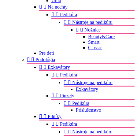
Uniq


Na nechty


Pedikúra


Nástroje na pedikúru


Nožnice
Beauty&Care
Smart
Classic
Pre deti


Podológia


Exkavátory


Pedikúra


Nástroje na pedikúru
Exkavátory


Pinzety


Pedikúra
Príslušenstvo


Pilníky


Pedikúra


Nástroje na pedikúru