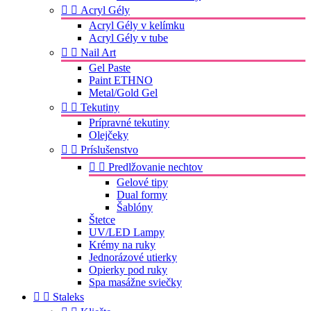


Acryl Gély
Acryl Gély v kelímku
Acryl Gély v tube


Nail Art
Gel Paste
Paint ETHNO
Metal/Gold Gel


Tekutiny
Prípravné tekutiny
Olejčeky


Príslušenstvo


Predlžovanie nechtov
Gelové tipy
Dual formy
Šablóny
Štetce
UV/LED Lampy
Krémy na ruky
Jednorázové utierky
Opierky pod ruky
Spa masážne sviečky


Staleks