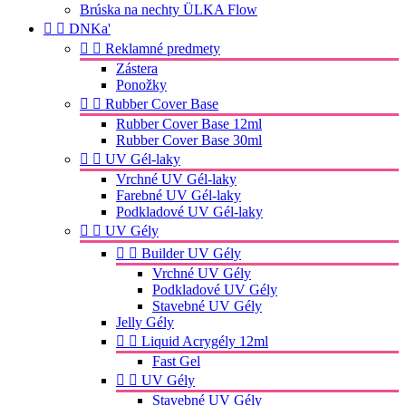
Brúska na nechty ÜLKA Flow


DNKa'


Reklamné predmety
Zástera
Ponožky


Rubber Cover Base
Rubber Cover Base 12ml
Rubber Cover Base 30ml


UV Gél-laky
Vrchné UV Gél-laky
Farebné UV Gél-laky
Podkladové UV Gél-laky


UV Gély


Builder UV Gély
Vrchné UV Gély
Podkladové UV Gély
Stavebné UV Gély
Jelly Gély


Liquid Acrygély 12ml
Fast Gel


UV Gély
Stavebné UV Gély