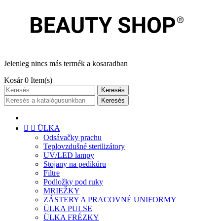
Jelenleg nincs más termék a kosaradban
Kosár
0
Item(s)
Keresés
Keresés


ÜLKA
Odsávačky prachu
Teplovzdušné sterilizátory
UV/LED lampy
Stojany na pedikúru
Filtre
Podložky pod ruky
MRIEŽKY
ZÁSTERY A PRACOVNÉ UNIFORMY
ÜLKA PULSE
ÜLKA FRÉZKY