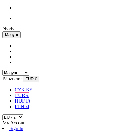
Nyelv:
Magyar
Pénznem:
EUR €
CZK Kč
EUR €
HUF Ft
PLN zł
My Account
Sign In
