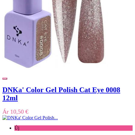
DNKa' Color Gel Polish Cat Eye 0008
12ml
Ár
10,50 €
Új