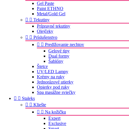
Gel Paste
Paint ETHNO
Metal/Gold Gel


Tekutiny
Prípravné tekutiny
Olejčeky


Príslušenstvo


Predlžovanie nechtov
Gelové tipy
Dual formy
Šablóny
Štetce
UV/LED Lampy
Krémy na ruky
Jednorázové utierky
Opierky pod ruky
Spa masážne sviečky


Staleks


Kliešte


Na kožičku
Expert
Exclusive
Smart