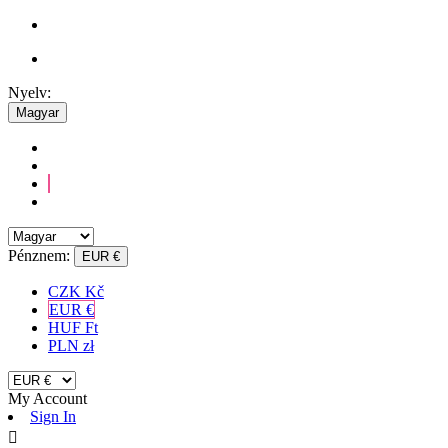
Nyelv:
Magyar
Pénznem:
EUR €
CZK Kč
EUR €
HUF Ft
PLN zł
My Account
Sign In
