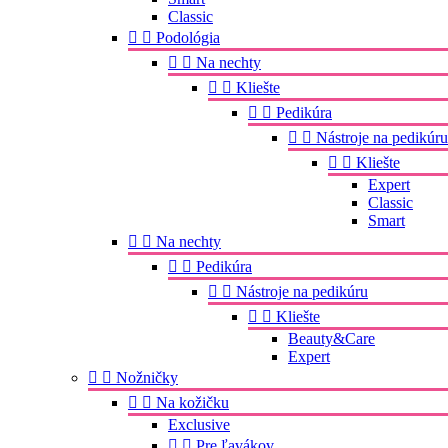
Classic


Podológia


Na nechty


Kliešte


Pedikúra


Nástroje na pedikúru


Kliešte
Expert
Classic
Smart


Na nechty


Pedikúra


Nástroje na pedikúru


Kliešte
Beauty&Care
Expert


Nožničky


Na kožičku
Exclusive


Pre ľavákov