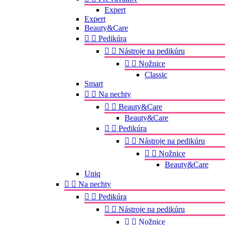
Expert
Expert
Beauty&Care


Pedikúra


Nástroje na pedikúru


Nožnice
Classic
Smart


Na nechty


Beauty&Care
Beauty&Care


Pedikúra


Nástroje na pedikúru


Nožnice
Beauty&Care
Uniq


Na nechty


Pedikúra


Nástroje na pedikúru


Nožnice