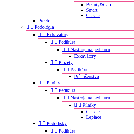
Beauty&Care
Smart
Classic
Pre deti


Podológia


Exkavátory


Pedikúra


Nástroje na pedikúru
Exkavátory


Pinzety


Pedikúra
Príslušenstvo


Pilníky


Pedikúra


Nástroje na pedikúru


Pilníky
Classic
Lepiace


Pododisky


Pedikúra