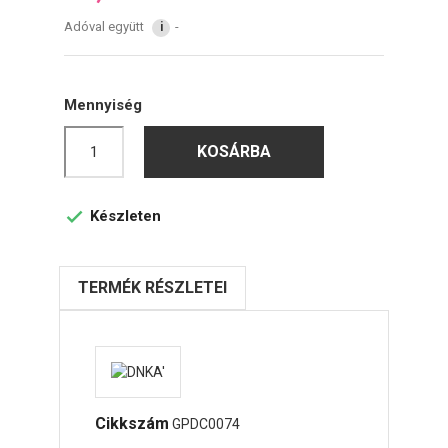
Adóval együtt
i
Mennyiség
KOSÁRBA
Készleten

TERMÉK RÉSZLETEI
Cikkszám
GPDC0074