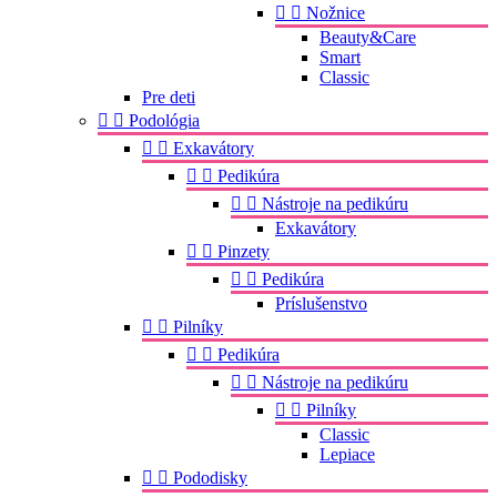


Nožnice
Beauty&Care
Smart
Classic
Pre deti


Podológia


Exkavátory


Pedikúra


Nástroje na pedikúru
Exkavátory


Pinzety


Pedikúra
Príslušenstvo


Pilníky


Pedikúra


Nástroje na pedikúru


Pilníky
Classic
Lepiace


Pododisky