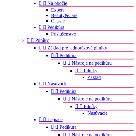


Na obočie
Expert
Beauty&Care
Classic


Pedikúra
Príslušenstvo


Pilníky


Základ pre jednorázové pilníky


Pedikúra


Nástroje na pedikúru


Pilníky
Základ


Nasúvacie


Pedikúra


Nástroje na pedikúru


Pilníky
Nasúvacie


Lepiace


Pedikúra


Nástroje na pedikúru