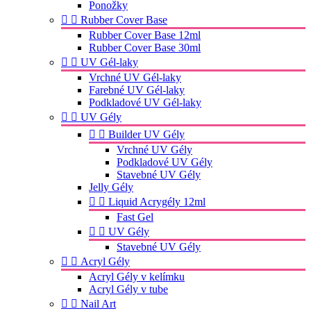
Ponožky


Rubber Cover Base
Rubber Cover Base 12ml
Rubber Cover Base 30ml


UV Gél-laky
Vrchné UV Gél-laky
Farebné UV Gél-laky
Podkladové UV Gél-laky


UV Gély


Builder UV Gély
Vrchné UV Gély
Podkladové UV Gély
Stavebné UV Gély
Jelly Gély


Liquid Acrygély 12ml
Fast Gel


UV Gély
Stavebné UV Gély


Acryl Gély
Acryl Gély v kelímku
Acryl Gély v tube


Nail Art