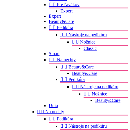


Pre ľavákov
Expert
Expert
Beauty&Care


Pedikúra


Nástroje na pedikúru


Nožnice
Classic
Smart


Na nechty


Beauty&Care
Beauty&Care


Pedikúra


Nástroje na pedikúru


Nožnice
Beauty&Care
Uniq


Na nechty


Pedikúra


Nástroje na pedikúru