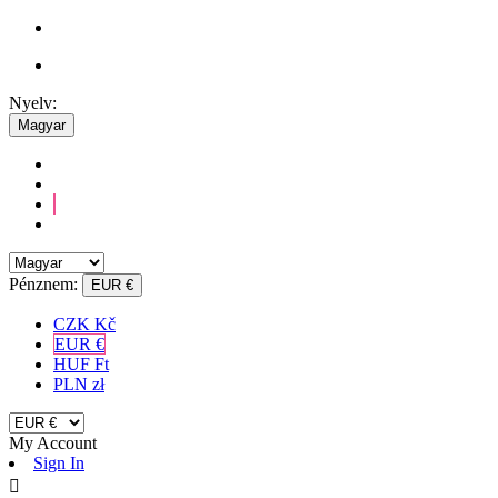
Nyelv:
Magyar
Pénznem:
EUR €
CZK Kč
EUR €
HUF Ft
PLN zł
My Account
Sign In
