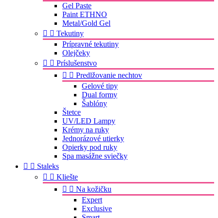
Gel Paste
Paint ETHNO
Metal/Gold Gel


Tekutiny
Prípravné tekutiny
Olejčeky


Príslušenstvo


Predlžovanie nechtov
Gelové tipy
Dual formy
Šablóny
Štetce
UV/LED Lampy
Krémy na ruky
Jednorázové utierky
Opierky pod ruky
Spa masážne sviečky


Staleks


Kliešte


Na kožičku
Expert
Exclusive
Smart