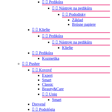


Pedikúra


Nástroje na pedikúru


Pododisky
Základ
Brúsne papiere


Kliešte


Pedikúra


Nástroje na pedikúru
Kliešte


Pedikúra
Kozmetika


Pushre


Kovové
Expert
Smart
Classic
Beauty&Care


Uniq
Smart
Drevené


Podológia