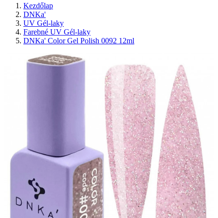
Kezdőlap
DNKa'
UV Gél-laky
Farebné UV Gél-laky
DNKa' Color Gel Polish 0092 12ml