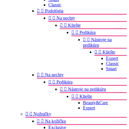
Classic


Podológia


Na nechty


Kliešte


Pedikúra


Nástroje na
pedikúru


Kliešte
Expert
Classic
Smart


Na nechty


Pedikúra


Nástroje na pedikúru


Kliešte
Beauty&Care
Expert


Nožničky


Na kožičku
Exclusive