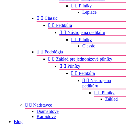


Pilníky
Lepiace


Classic


Pedikúra


Nástroje na pedikúru


Pilníky
Classic


Podológia


Základ pre jednorázové pilníky


Pilníky


Pedikúra


Nástroje na
pedikúru


Pilníky
Základ


Nadstavce
Diamantové
Karbidové
Blog