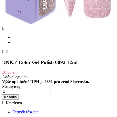



DNKa' Color Gel Polish 0092 12ml
10,50 €
Adóval együtt
i
Výše uplatněné DPH je 23% pro zemi Slovensko.
Mennyiség
Kosárba

Készleten
Termék részletei