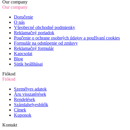
Our company
Our company
Doručenie
O nás
Všeobecné obchodné podmienky
Reklamačný poriadok
Poučenie o ochrane osobných údajov a používaní cookies
Formulár na odstúpenie od zmluvy
Reklamačný formulár
Kapcsolat
Blog
Sütik beállításai
Fiókod
Fiókod
Személyes adatok
Áru visszatérések
Rendelések
Számlahelyesbítők
Címek
Kuponok
Kontakt