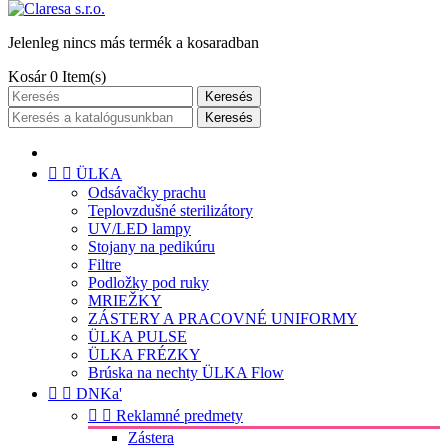
Jelenleg nincs más termék a kosaradban
Kosár
0
Item(s)
Keresés
Keresés


ÜLKA
Odsávačky prachu
Teplovzdušné sterilizátory
UV/LED lampy
Stojany na pedikúru
Filtre
Podložky pod ruky
MRIEŽKY
ZÁSTERY A PRACOVNÉ UNIFORMY
ÜLKA PULSE
ÜLKA FRÉZKY
Brúska na nechty ÜLKA Flow


DNKa'


Reklamné predmety
Zástera