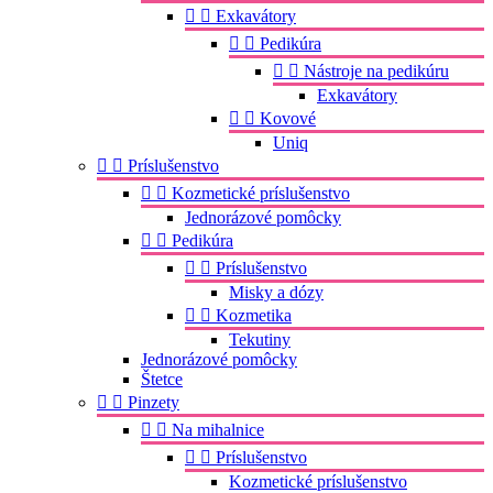


Exkavátory


Pedikúra


Nástroje na pedikúru
Exkavátory


Kovové
Uniq


Príslušenstvo


Kozmetické príslušenstvo
Jednorázové pomôcky


Pedikúra


Príslušenstvo
Misky a dózy


Kozmetika
Tekutiny
Jednorázové pomôcky
Štetce


Pinzety


Na mihalnice


Príslušenstvo
Kozmetické príslušenstvo