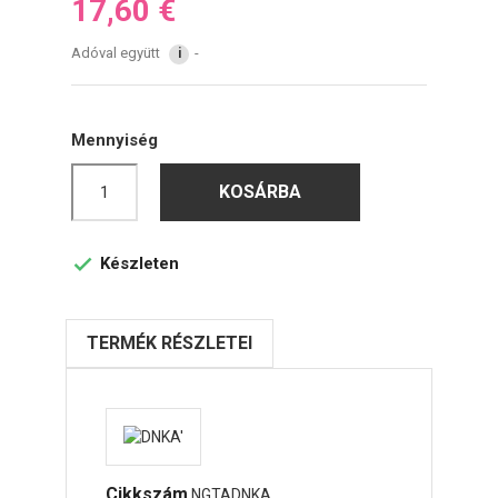
17,60 €
Adóval együtt
i
Mennyiség
KOSÁRBA
Készleten

TERMÉK RÉSZLETEI
Cikkszám
NGTADNKA