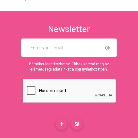
Newsletter
Bármikor leiratkozhatsz. Ehhez keresd meg az
elérhetőségi adatainkat a jogi nyilatkozatban.