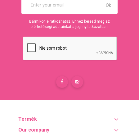
Bármikor leiratkozhatsz. Ehhez keresd meg az
elérhetőségi adatainkat a jogi nyilatkozatban.
Termék
Our company