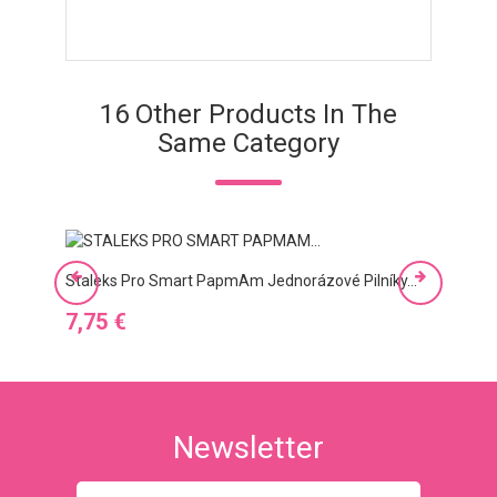
16 Other Products In The
Same Category
Stalek
Staleks Pro Smart PapmAm Jednorázové Pilníky...
Ár
5,95
Ár
7,75 €
Newsletter