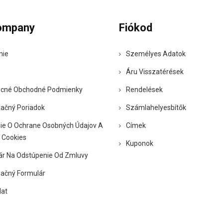
ompany
Fiókod
nie
Személyes Adatok
Áru Visszatérések
cné Obchodné Podmienky
Rendelések
ačný Poriadok
Számlahelyesbítők
ie O Ochrane Osobných Údajov A
Címek
 Cookies
Kuponok
ár Na Odstúpenie Od Zmluvy
ačný Formulár
lat