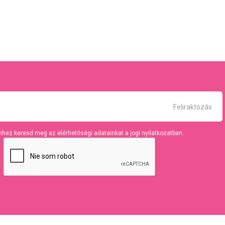
hhez keresd meg az elérhetőségi adatainkat a jogi nyilatkozatban.