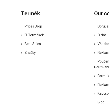
Termék
Our c
Prices Drop
Doruče
Új Termékek
O Nás
Best Sales
Všeobe
Značky
Reklam
Poučen
Používaní
Formul
Reklam
Kapcso
Blog