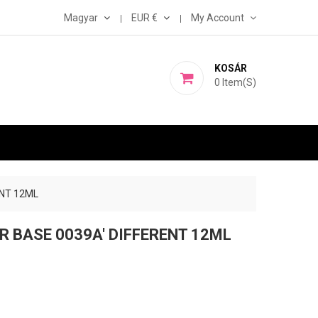
Magyar
EUR €
My Account
KOSÁR
0
Item(s)
ENT 12ML
R BASE 0039A' DIFFERENT 12ML