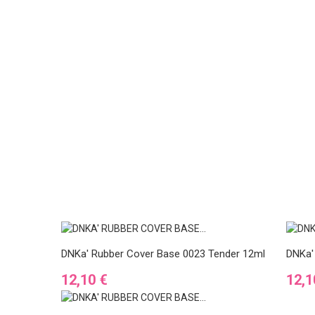
DNKa' Rubber Cover Base 0023 Tender 12ml
DNKa'
Ár
Ár
12,10 €
12,1