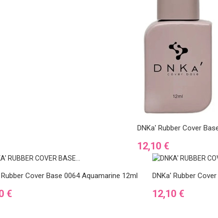
DNKa' Rubber Cover Base
Ár
12,10 €
 Rubber Cover Base 0064 Aquamarine 12ml
DNKa' Rubber Cover
Ár
0 €
12,10 €