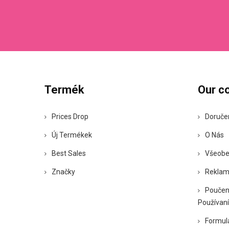
Termék
Our c
Prices Drop
Doruče
Új Termékek
O Nás
Best Sales
Všeobe
Značky
Reklam
Poučen
Používaní
Formul