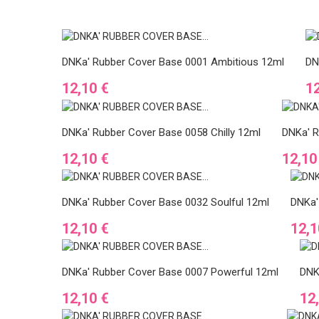
DNKa' Rubber Cover Base 0001 Ambitious 12ml
DN
Ár
Á
12,10 €
12
DNKa' Rubber Cover Base 0058 Chilly 12ml
DNKa' R
Ár
Ár
12,10 €
12,10
DNKa' Rubber Cover Base 0032 Soulful 12ml
DNKa'
Ár
Ár
12,10 €
12,1
DNKa' Rubber Cover Base 0007 Powerful 12ml
DNK
Ár
Ár
12,10 €
12