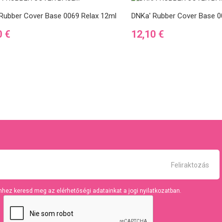
Rubber Cover Base 0069 Relax 12ml
DNKa' Rubber Cover Base 0
Ár
0 €
12,10 €
hhez keresd meg az elérhetőségi adatainkat a jogi nyilatkozatban.