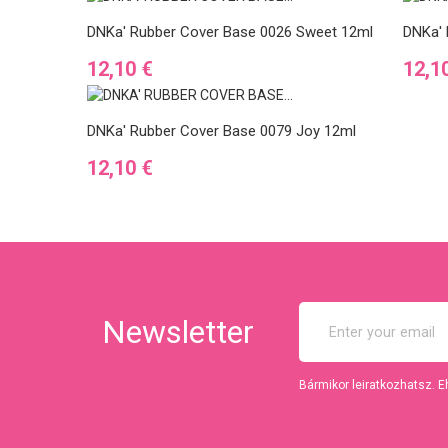
DNKa' Rubber Cover Base 0026 Sweet 12ml
DNKa' 
Ár
Ár
12,10 €
12,1
DNKa' Rubber Cover Base 0079 Joy 12ml
Ár
12,10 €
Newsletter
Bármikor leiratkozhatsz. E