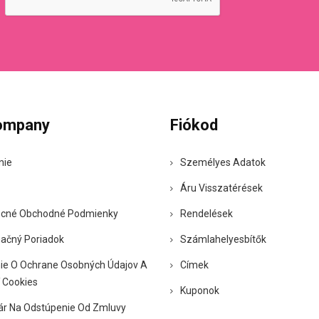
ompany
Fiókod
nie
Személyes Adatok
Áru Visszatérések
cné Obchodné Podmienky
Rendelések
ačný Poriadok
Számlahelyesbítők
ie O Ochrane Osobných Údajov A
Címek
 Cookies
Kuponok
ár Na Odstúpenie Od Zmluvy