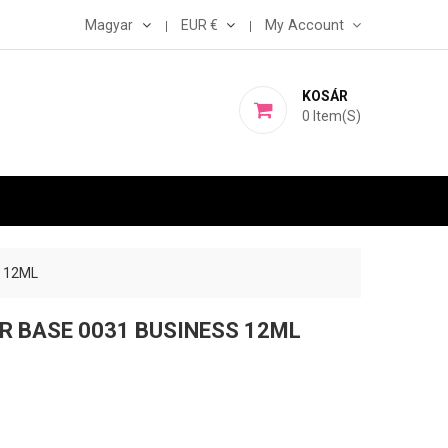
Magyar
EUR €
My Account
KOSÁR
0
Item(s)
 12ML
R BASE 0031 BUSINESS 12ML