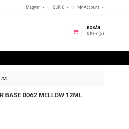
Magyar
EUR €
My Account
KOSÁR
0
Item(s)
12ML
ER BASE 0062 MELLOW 12ML