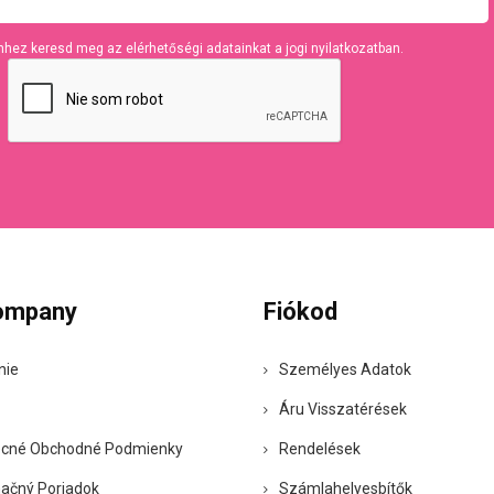
hhez keresd meg az elérhetőségi adatainkat a jogi nyilatkozatban.
ompany
Fiókod
nie
Személyes Adatok
Áru Visszatérések
cné Obchodné Podmienky
Rendelések
ačný Poriadok
Számlahelyesbítők