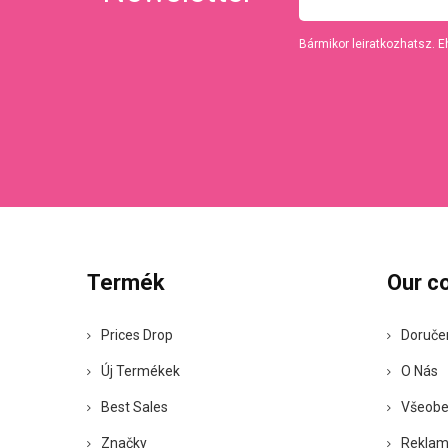
Bármikor leiratkozhatsz. E
Termék
Our c
Prices Drop
Doruče
Új Termékek
O Nás
Best Sales
Všeobe
Značky
Reklam