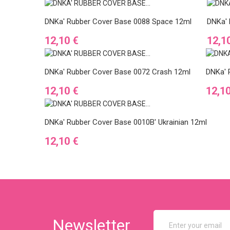
DNKa' Rubber Cover Base 0088 Space 12ml
DNKa' 
Ár
Ár
12,10 €
12,1
DNKa' Rubber Cover Base 0072 Crash 12ml
DNKa' 
Ár
Ár
12,10 €
12,1
DNKa' Rubber Cover Base 0010B' Ukrainian 12ml
Ár
12,10 €
Newsletter