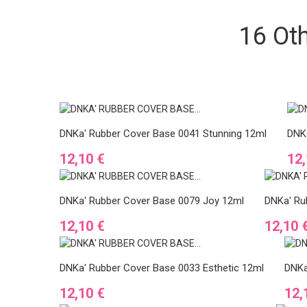
16 Ot
DNKa' Rubber Cover Base 0041 Stunning 12ml
DNKa
Ár
Ár
12,10 €
12,
DNKa' Rubber Cover Base 0079 Joy 12ml
DNKa' Ru
Ár
Ár
12,10 €
12,10 
DNKa' Rubber Cover Base 0033 Esthetic 12ml
DNKa
Ár
Ár
12,10 €
12,