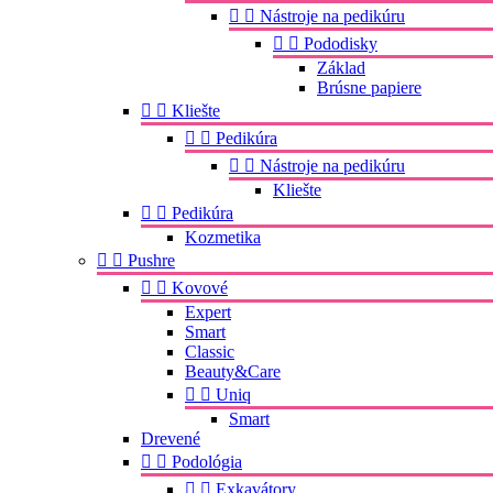


Nástroje na pedikúru


Pododisky
Základ
Brúsne papiere


Kliešte


Pedikúra


Nástroje na pedikúru
Kliešte


Pedikúra
Kozmetika


Pushre


Kovové
Expert
Smart
Classic
Beauty&Care


Uniq
Smart
Drevené


Podológia


Exkavátory