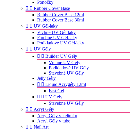
Ponožky


Rubber Cover Base
Rubber Cover Base 12ml
Rubber Cover Base 30ml


UV Gél-laky
Vrchné UV Gél-laky
Farebné UV Gél-laky
Podkladové UV Gél-laky


UV Gély


Builder UV Gély
Vrchné UV Gély
Podkladové UV Gély
Stavebné UV Gély
Jelly Gély


Liquid Acrygély 12ml
Fast Gel


UV Gély
Stavebné UV Gély


Acryl Gély
Acryl Gély v kelímku
Acryl Gély v tube


Nail Art