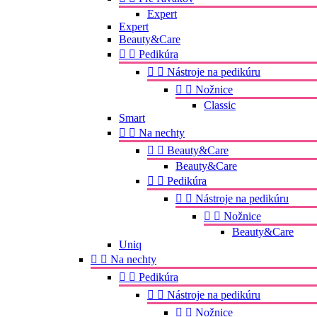
Expert
Expert
Beauty&Care


Pedikúra


Nástroje na pedikúru


Nožnice
Classic
Smart


Na nechty


Beauty&Care
Beauty&Care


Pedikúra


Nástroje na pedikúru


Nožnice
Beauty&Care
Uniq


Na nechty


Pedikúra


Nástroje na pedikúru


Nožnice