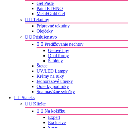
Gel Paste
Paint ETHNO
Metal/Gold Gel


Tekutiny
Prípravné tekutiny
Olejčeky


Príslušenstvo


Predlžovanie nechtov
Gelové tipy
Dual formy
Šablóny
Štetce
UV/LED Lampy
Krémy na ruky
Jednorázové utierky
Opierky pod ruky
Spa masážne sviečky


Staleks


Kliešte


Na kožičku
Expert
Exclusive
Smart