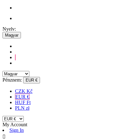
Nyelv:
Magyar
Pénznem:
EUR €
CZK Kč
EUR €
HUF Ft
PLN zł
My Account
Sign In
