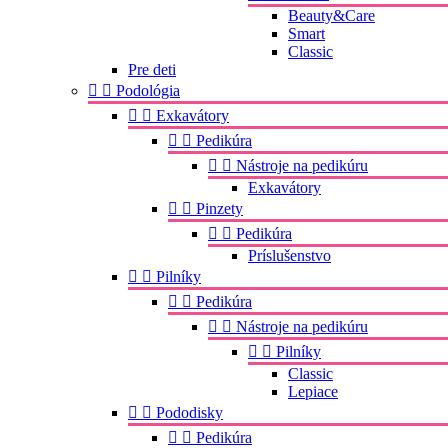
Beauty&Care
Smart
Classic
Pre deti


Podológia


Exkavátory


Pedikúra


Nástroje na pedikúru
Exkavátory


Pinzety


Pedikúra
Príslušenstvo


Pilníky


Pedikúra


Nástroje na pedikúru


Pilníky
Classic
Lepiace


Pododisky


Pedikúra