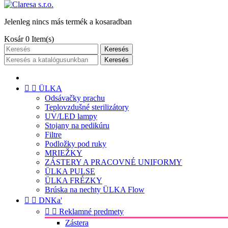
Jelenleg nincs más termék a kosaradban
Kosár
0
Item(s)
Keresés
Keresés


ÜLKA
Odsávačky prachu
Teplovzdušné sterilizátory
UV/LED lampy
Stojany na pedikúru
Filtre
Podložky pod ruky
MRIEŽKY
ZÁSTERY A PRACOVNÉ UNIFORMY
ÜLKA PULSE
ÜLKA FRÉZKY
Brúska na nechty ÜLKA Flow


DNKa'


Reklamné predmety
Zástera