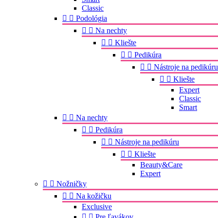
Classic


Podológia


Na nechty


Kliešte


Pedikúra


Nástroje na pedikúru


Kliešte
Expert
Classic
Smart


Na nechty


Pedikúra


Nástroje na pedikúru


Kliešte
Beauty&Care
Expert


Nožničky


Na kožičku
Exclusive


Pre ľavákov