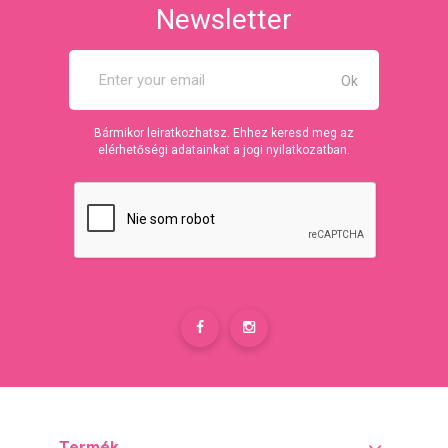
Newsletter
Bármikor leiratkozhatsz. Ehhez keresd meg az
elérhetőségi adatainkat a jogi nyilatkozatban.
Termék