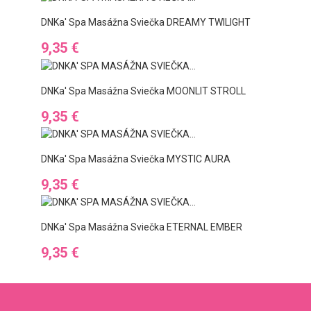
DNKa' Spa Masážna Sviečka DREAMY TWILIGHT
Preis
9,35 €
DNKa' Spa Masážna Sviečka MOONLIT STROLL
Preis
9,35 €
DNKa' Spa Masážna Sviečka MYSTIC AURA
Preis
9,35 €
DNKa' Spa Masážna Sviečka ETERNAL EMBER
Preis
9,35 €