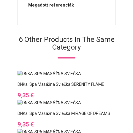
Megadott referenciák
6 Other Products In The Same
Category
DNKa' Spa Masážna Sviečka SERENITY FLAME
Preis
9,35 €
DNKa' Spa Masážna Sviečka MIRAGE OF DREAMS
Preis
9,35 €