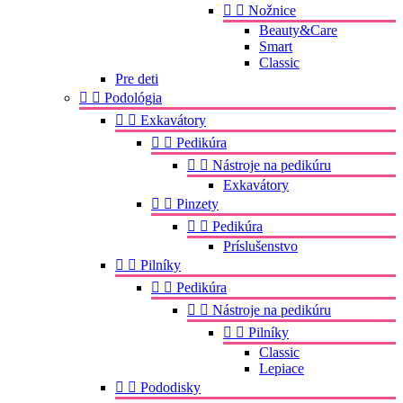


Nožnice
Beauty&Care
Smart
Classic
Pre deti


Podológia


Exkavátory


Pedikúra


Nástroje na pedikúru
Exkavátory


Pinzety


Pedikúra
Príslušenstvo


Pilníky


Pedikúra


Nástroje na pedikúru


Pilníky
Classic
Lepiace


Pododisky