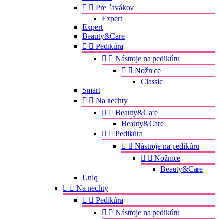


Pre ľavákov
Expert
Expert
Beauty&Care


Pedikúra


Nástroje na pedikúru


Nožnice
Classic
Smart


Na nechty


Beauty&Care
Beauty&Care


Pedikúra


Nástroje na pedikúru


Nožnice
Beauty&Care
Uniq


Na nechty


Pedikúra


Nástroje na pedikúru