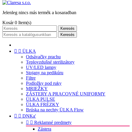
Jelenleg nincs más termék a kosaradban
Kosár
0
Item(s)
Keresés
Keresés


ÜLKA
Odsávačky prachu
Teplovzdušné sterilizátory
UV/LED lampy
Stojany na pedikúru
Filtre
Podložky pod ruky
MRIEŽKY
ZÁSTERY A PRACOVNÉ UNIFORMY
ÜLKA PULSE
ÜLKA FRÉZKY
Brúska na nechty ÜLKA Flow


DNKa'


Reklamné predmety
Zástera