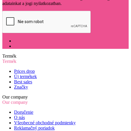
adatainkat a jogi nyilatkozatban.
Termék
Termék
Prices drop
Új termékek
Best sales
Značky
Our company
Our company
Doručenie
O nás
Všeobecné obchodné podmienky
Reklamačný poriadok