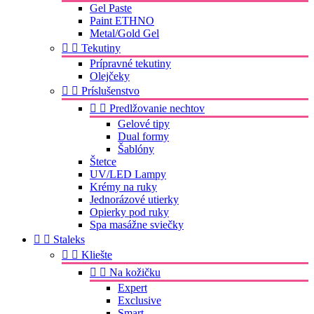
Gel Paste
Paint ETHNO
Metal/Gold Gel


Tekutiny
Prípravné tekutiny
Olejčeky


Príslušenstvo


Predlžovanie nechtov
Gelové tipy
Dual formy
Šablóny
Štetce
UV/LED Lampy
Krémy na ruky
Jednorázové utierky
Opierky pod ruky
Spa masážne sviečky


Staleks


Kliešte


Na kožičku
Expert
Exclusive
Smart