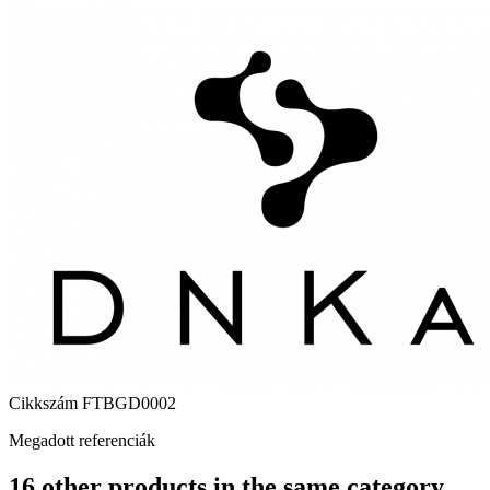
Cikkszám
FTBGD0002
Megadott referenciák
16 other products in the same category