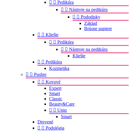


Pedikúra


Nástroje na pedikúru


Pododisky
Základ
Brúsne papiere


Kliešte


Pedikúra


Nástroje na pedikúru
Kliešte


Pedikúra
Kozmetika


Pushre


Kovové
Expert
Smart
Classic
Beauty&Care


Uniq
Smart
Drevené


Podológia