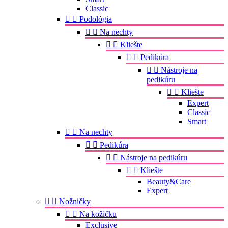
Classic


Podológia


Na nechty


Kliešte


Pedikúra


Nástroje na
pedikúru


Kliešte
Expert
Classic
Smart


Na nechty


Pedikúra


Nástroje na pedikúru


Kliešte
Beauty&Care
Expert


Nožničky


Na kožičku
Exclusive