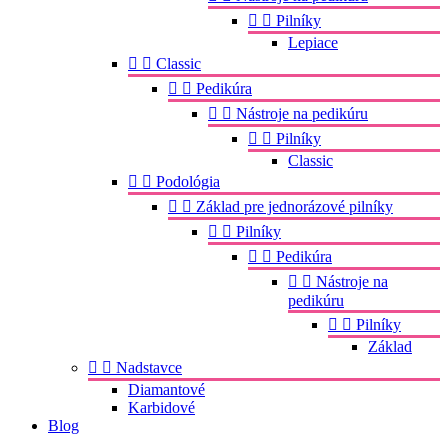


Pilníky
Lepiace


Classic


Pedikúra


Nástroje na pedikúru


Pilníky
Classic


Podológia


Základ pre jednorázové pilníky


Pilníky


Pedikúra


Nástroje na
pedikúru


Pilníky
Základ


Nadstavce
Diamantové
Karbidové
Blog