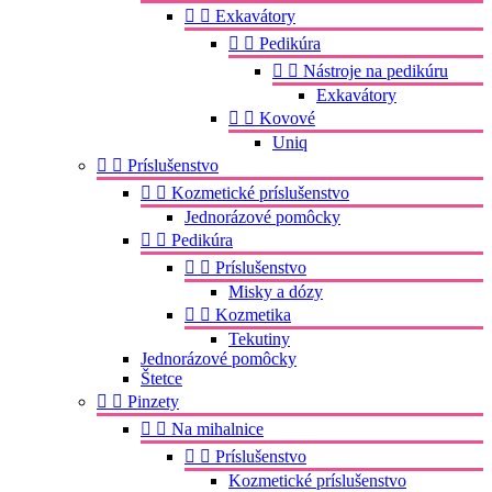


Exkavátory


Pedikúra


Nástroje na pedikúru
Exkavátory


Kovové
Uniq


Príslušenstvo


Kozmetické príslušenstvo
Jednorázové pomôcky


Pedikúra


Príslušenstvo
Misky a dózy


Kozmetika
Tekutiny
Jednorázové pomôcky
Štetce


Pinzety


Na mihalnice


Príslušenstvo
Kozmetické príslušenstvo