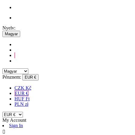
Nyelv:
Magyar
Pénznem:
EUR €
CZK Kč
EUR €
HUF Ft
PLN zł
My Account
Sign In
