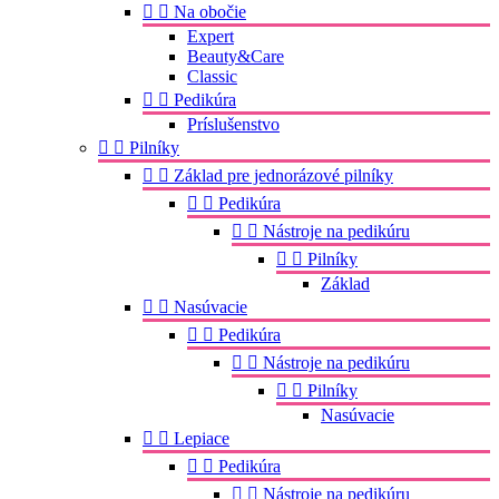


Na obočie
Expert
Beauty&Care
Classic


Pedikúra
Príslušenstvo


Pilníky


Základ pre jednorázové pilníky


Pedikúra


Nástroje na pedikúru


Pilníky
Základ


Nasúvacie


Pedikúra


Nástroje na pedikúru


Pilníky
Nasúvacie


Lepiace


Pedikúra


Nástroje na pedikúru