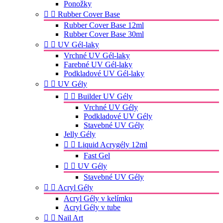
Ponožky


Rubber Cover Base
Rubber Cover Base 12ml
Rubber Cover Base 30ml


UV Gél-laky
Vrchné UV Gél-laky
Farebné UV Gél-laky
Podkladové UV Gél-laky


UV Gély


Builder UV Gély
Vrchné UV Gély
Podkladové UV Gély
Stavebné UV Gély
Jelly Gély


Liquid Acrygély 12ml
Fast Gel


UV Gély
Stavebné UV Gély


Acryl Gély
Acryl Gély v kelímku
Acryl Gély v tube


Nail Art