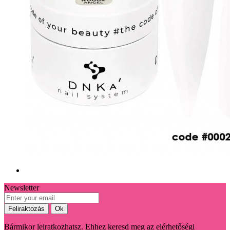
Newsletter
Bármikor leiratkozhatsz. Ehhez keresd meg az elérhetőségi