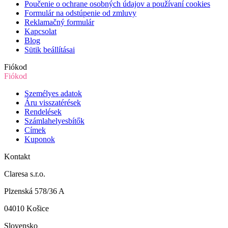
Poučenie o ochrane osobných údajov a používaní cookies
Formulár na odstúpenie od zmluvy
Reklamačný formulár
Kapcsolat
Blog
Sütik beállításai
Fiókod
Fiókod
Személyes adatok
Áru visszatérések
Rendelések
Számlahelyesbítők
Címek
Kuponok
Kontakt
Claresa s.r.o.
Plzenská 578/36 A
04010 Košice
Slovensko