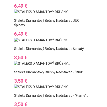
Ár
6,49 €
Staleks Diamantový Brúsny Nadstavec DUO
Špicatý...
Ár
6,49 €
Staleks Diamantový Brúsny Nadstavec Špicatý -...
Ár
3,50 €
Staleks Diamantový Brúsny Nadstavec - “bud”...
Ár
3,50 €
Staleks Diamantový Brúsny Nadstavec - “flame”...
Ár
3,50 €