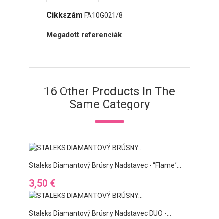
Cikkszám
FA10G021/8
Megadott referenciák
16 Other Products In The
Same Category
Staleks Diamantový Brúsny Nadstavec - “flame”...
Ár
3,50 €
Staleks Diamantový Brúsny Nadstavec DUO -...