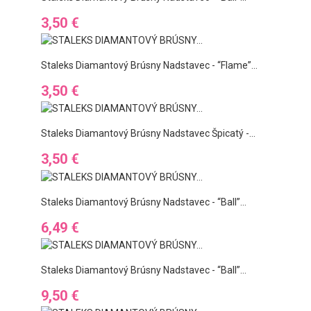
Ár
3,50 €
Staleks Diamantový Brúsny Nadstavec - “flame”...
Ár
3,50 €
Staleks Diamantový Brúsny Nadstavec Špicatý -...
Ár
3,50 €
Staleks Diamantový Brúsny Nadstavec - “ball”...
Ár
6,49 €
Staleks Diamantový Brúsny Nadstavec - “ball”...
Ár
9,50 €