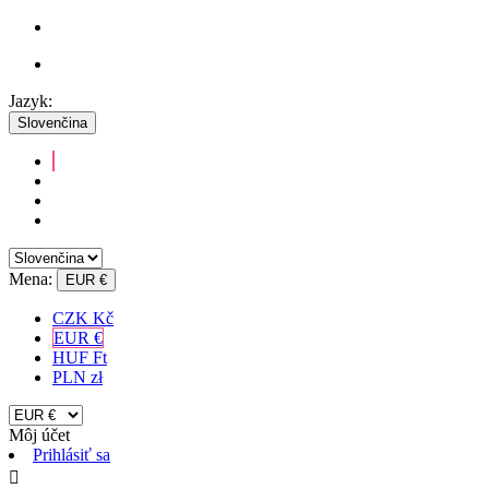
Jazyk:
Slovenčina
Mena:
EUR €
CZK Kč
EUR €
HUF Ft
PLN zł
Môj účet
Prihlásiť sa
