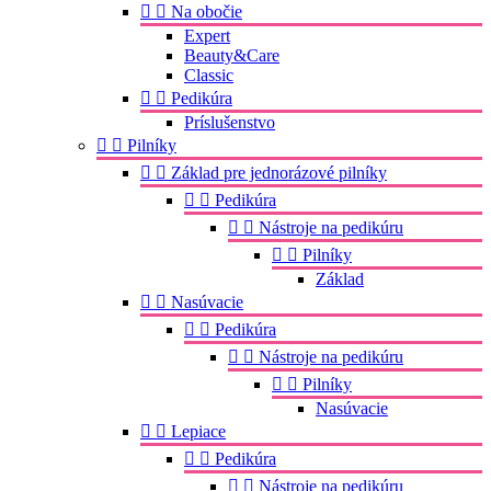


Na obočie
Expert
Beauty&Care
Classic


Pedikúra
Príslušenstvo


Pilníky


Základ pre jednorázové pilníky


Pedikúra


Nástroje na pedikúru


Pilníky
Základ


Nasúvacie


Pedikúra


Nástroje na pedikúru


Pilníky
Nasúvacie


Lepiace


Pedikúra


Nástroje na pedikúru