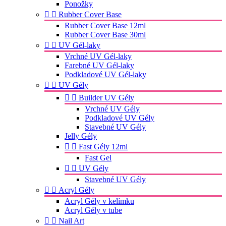
Ponožky


Rubber Cover Base
Rubber Cover Base 12ml
Rubber Cover Base 30ml


UV Gél-laky
Vrchné UV Gél-laky
Farebné UV Gél-laky
Podkladové UV Gél-laky


UV Gély


Builder UV Gély
Vrchné UV Gély
Podkladové UV Gély
Stavebné UV Gély
Jelly Gély


Fast Gély 12ml
Fast Gel


UV Gély
Stavebné UV Gély


Acryl Gély
Acryl Gély v kelímku
Acryl Gély v tube


Nail Art