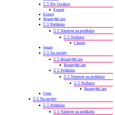


Pre ľavákov
Expert
Expert
Beauty&Care


Pedikúra


Nástroje na pedikúru


Nožnice
Classic
Smart


Na nechty


Beauty&Care
Beauty&Care


Pedikúra


Nástroje na pedikúru


Nožnice
Beauty&Care
Uniq


Na nechty


Pedikúra


Nástroje na pedikúru