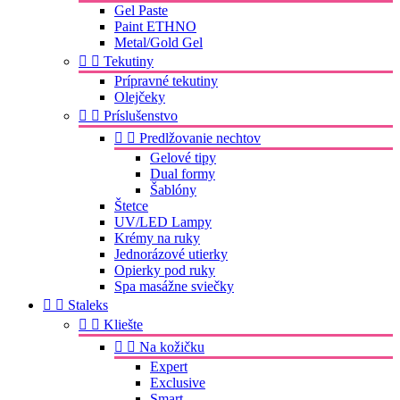
Gel Paste
Paint ETHNO
Metal/Gold Gel


Tekutiny
Prípravné tekutiny
Olejčeky


Príslušenstvo


Predlžovanie nechtov
Gelové tipy
Dual formy
Šablóny
Štetce
UV/LED Lampy
Krémy na ruky
Jednorázové utierky
Opierky pod ruky
Spa masážne sviečky


Staleks


Kliešte


Na kožičku
Expert
Exclusive
Smart