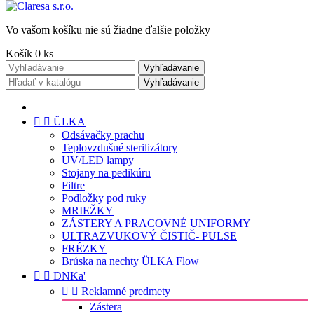
Vo vašom košíku nie sú žiadne ďalšie položky
Košík
0
ks
Vyhľadávanie
Vyhľadávanie


ÜLKA
Odsávačky prachu
Teplovzdušné sterilizátory
UV/LED lampy
Stojany na pedikúru
Filtre
Podložky pod ruky
MRIEŽKY
ZÁSTERY A PRACOVNÉ UNIFORMY
ULTRAZVUKOVÝ ČISTIČ- PULSE
FRÉZKY
Brúska na nechty ÜLKA Flow


DNKa'


Reklamné predmety
Zástera