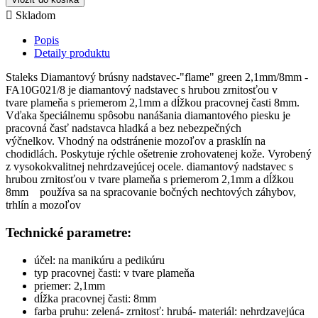

Skladom
Popis
Detaily produktu
Staleks Diamantový brúsny nadstavec-"flame" green 2,1mm/8mm -
FA10G021/8 je diamantový nadstavec s hrubou zrnitosťou v
tvare plameňa s priemerom 2,1mm a dĺžkou pracovnej časti 8mm.
Vďaka špeciálnemu spôsobu nanášania diamantového piesku je
pracovná časť nadstavca hladká a bez nebezpečných
výčnelkov. Vhodný na odstránenie mozoľov a prasklín na
chodidlách. Poskytuje rýchle ošetrenie zrohovatenej kože. Vyrobený
z vysokokvalitnej nehrdzavejúcej ocele. diamantový nadstavec s
hrubou zrnitosťou v tvare plameňa s priemerom 2,1mm a dĺžkou
8mm používa sa na spracovanie bočných nechtových záhybov,
trhlín a mozoľov
Technické parametre:
účel: na manikúru a pedikúru
typ pracovnej časti: v tvare plameňa
priemer: 2,1mm
dĺžka pracovnej časti: 8mm
farba pruhu: zelená- zrnitosť: hrubá- materiál: nehrdzavejúca