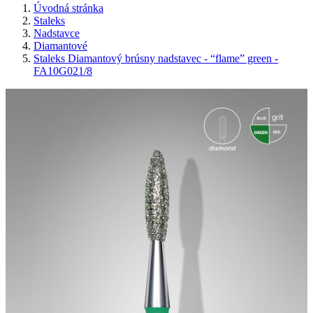
Úvodná stránka
Staleks
Nadstavce
Diamantové
Staleks Diamantový brúsny nadstavec - “flame” green -
FA10G021/8