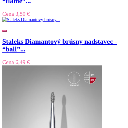
“flame”...
Cena
3,50 €
Staleks Diamantový brúsny nadstavec -
“ball”...
Cena
6,49 €