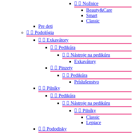


Nožnice
Beauty&Care
Smart
Classic
Pre deti


Podológia


Exkavátory


Pedikúra


Nástroje na pedikúru
Exkavátory


Pinzety


Pedikúra
Príslušenstvo


Pilníky


Pedikúra


Nástroje na pedikúru


Pilníky
Classic
Lepiace


Pododisky