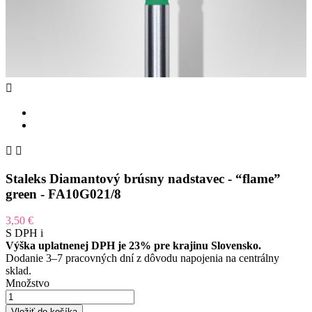



Staleks Diamantový brúsny nadstavec - “flame”
green - FA10G021/8
3,50 €
S DPH
i
Výška uplatnenej DPH je 23% pre krajinu Slovensko.
Dodanie 3–7 pracovných dní z dôvodu napojenia na centrálny
sklad.
Množstvo
Vložiť do košíka