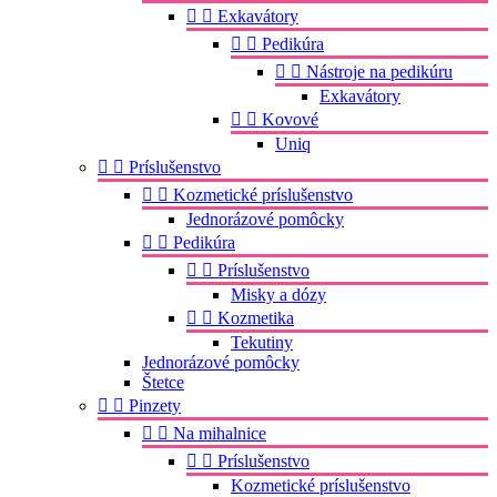


Exkavátory


Pedikúra


Nástroje na pedikúru
Exkavátory


Kovové
Uniq


Príslušenstvo


Kozmetické príslušenstvo
Jednorázové pomôcky


Pedikúra


Príslušenstvo
Misky a dózy


Kozmetika
Tekutiny
Jednorázové pomôcky
Štetce


Pinzety


Na mihalnice


Príslušenstvo
Kozmetické príslušenstvo