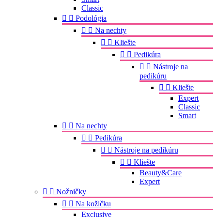
Classic


Podológia


Na nechty


Kliešte


Pedikúra


Nástroje na
pedikúru


Kliešte
Expert
Classic
Smart


Na nechty


Pedikúra


Nástroje na pedikúru


Kliešte
Beauty&Care
Expert


Nožničky


Na kožičku
Exclusive