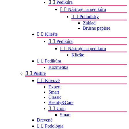


Pedikúra


Nástroje na pedikúru


Pododisky
Základ
Brúsne papiere


Kliešte


Pedikúra


Nástroje na pedikúru
Kliešte


Pedikúra
Kozmetika


Pushre


Kovové
Expert
Smart
Classic
Beauty&Care


Uniq
Smart
Drevené


Podológia