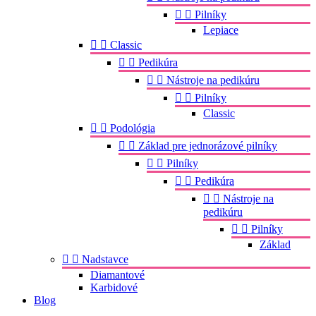


Pilníky
Lepiace


Classic


Pedikúra


Nástroje na pedikúru


Pilníky
Classic


Podológia


Základ pre jednorázové pilníky


Pilníky


Pedikúra


Nástroje na
pedikúru


Pilníky
Základ


Nadstavce
Diamantové
Karbidové
Blog