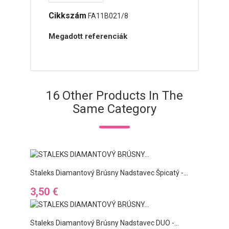
Cikkszám
FA11B021/8
Megadott referenciák
16 Other Products In The
Same Category
Staleks Diamantový Brúsny Nadstavec Špicatý -...
Ár
3,50 €
Staleks Diamantový Brúsny Nadstavec DUO -...