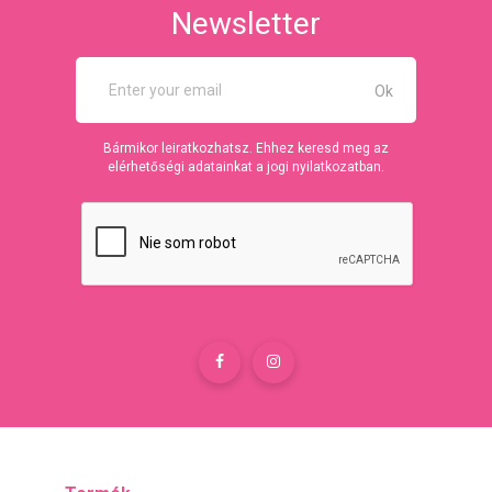
Newsletter
Bármikor leiratkozhatsz. Ehhez keresd meg az
elérhetőségi adatainkat a jogi nyilatkozatban.