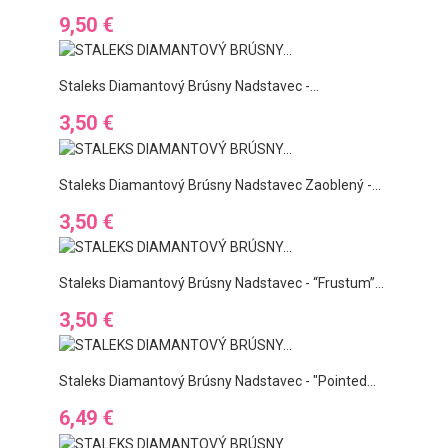
Ár
9,50 €
Staleks Diamantový Brúsny Nadstavec -...
Ár
3,50 €
Staleks Diamantový Brúsny Nadstavec Zaoblený -...
Ár
3,50 €
Staleks Diamantový Brúsny Nadstavec - “frustum”...
Ár
3,50 €
Staleks Diamantový Brúsny Nadstavec - "pointed...
Ár
6,49 €