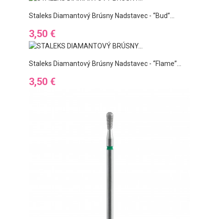
Staleks Diamantový Brúsny Nadstavec - “bud”...
Ár
3,50 €
Staleks Diamantový Brúsny Nadstavec - “flame”...
Ár
3,50 €