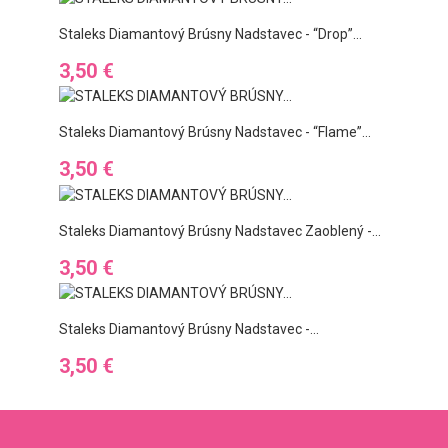
Staleks Diamantový Brúsny Nadstavec - “drop”...
Ár
3,50 €
Staleks Diamantový Brúsny Nadstavec - “flame”...
Ár
3,50 €
Staleks Diamantový Brúsny Nadstavec Zaoblený -...
Ár
3,50 €
Staleks Diamantový Brúsny Nadstavec -...
Ár
3,50 €