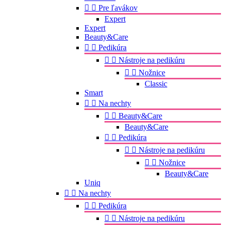


Pre ľavákov
Expert
Expert
Beauty&Care


Pedikúra


Nástroje na pedikúru


Nožnice
Classic
Smart


Na nechty


Beauty&Care
Beauty&Care


Pedikúra


Nástroje na pedikúru


Nožnice
Beauty&Care
Uniq


Na nechty


Pedikúra


Nástroje na pedikúru