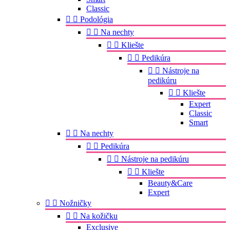
Classic


Podológia


Na nechty


Kliešte


Pedikúra


Nástroje na
pedikúru


Kliešte
Expert
Classic
Smart


Na nechty


Pedikúra


Nástroje na pedikúru


Kliešte
Beauty&Care
Expert


Nožničky


Na kožičku
Exclusive