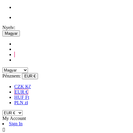
Nyelv:
Magyar
Pénznem:
EUR €
CZK Kč
EUR €
HUF Ft
PLN zł
My Account
Sign In
