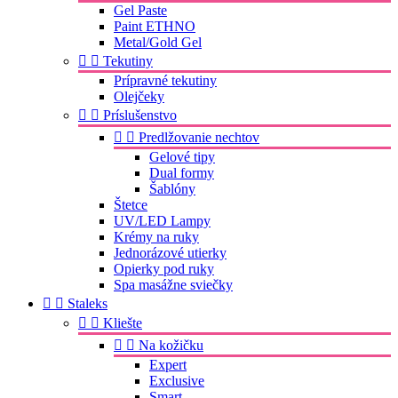
Gel Paste
Paint ETHNO
Metal/Gold Gel


Tekutiny
Prípravné tekutiny
Olejčeky


Príslušenstvo


Predlžovanie nechtov
Gelové tipy
Dual formy
Šablóny
Štetce
UV/LED Lampy
Krémy na ruky
Jednorázové utierky
Opierky pod ruky
Spa masážne sviečky


Staleks


Kliešte


Na kožičku
Expert
Exclusive
Smart