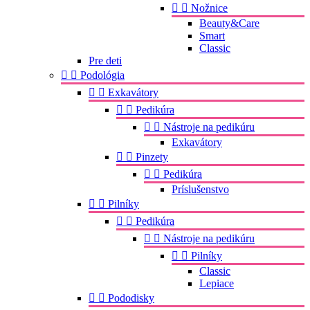


Nožnice
Beauty&Care
Smart
Classic
Pre deti


Podológia


Exkavátory


Pedikúra


Nástroje na pedikúru
Exkavátory


Pinzety


Pedikúra
Príslušenstvo


Pilníky


Pedikúra


Nástroje na pedikúru


Pilníky
Classic
Lepiace


Pododisky