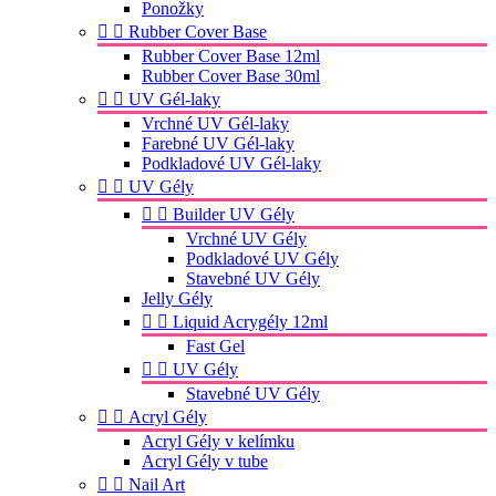
Ponožky


Rubber Cover Base
Rubber Cover Base 12ml
Rubber Cover Base 30ml


UV Gél-laky
Vrchné UV Gél-laky
Farebné UV Gél-laky
Podkladové UV Gél-laky


UV Gély


Builder UV Gély
Vrchné UV Gély
Podkladové UV Gély
Stavebné UV Gély
Jelly Gély


Liquid Acrygély 12ml
Fast Gel


UV Gély
Stavebné UV Gély


Acryl Gély
Acryl Gély v kelímku
Acryl Gély v tube


Nail Art