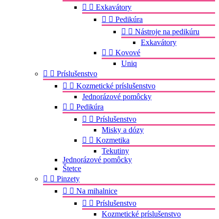


Exkavátory


Pedikúra


Nástroje na pedikúru
Exkavátory


Kovové
Uniq


Príslušenstvo


Kozmetické príslušenstvo
Jednorázové pomôcky


Pedikúra


Príslušenstvo
Misky a dózy


Kozmetika
Tekutiny
Jednorázové pomôcky
Štetce


Pinzety


Na mihalnice


Príslušenstvo
Kozmetické príslušenstvo