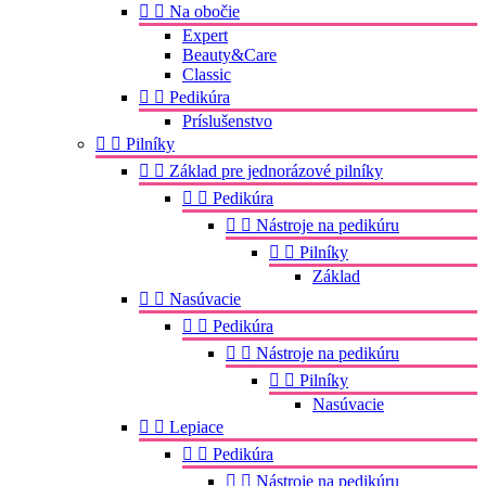


Na obočie
Expert
Beauty&Care
Classic


Pedikúra
Príslušenstvo


Pilníky


Základ pre jednorázové pilníky


Pedikúra


Nástroje na pedikúru


Pilníky
Základ


Nasúvacie


Pedikúra


Nástroje na pedikúru


Pilníky
Nasúvacie


Lepiace


Pedikúra


Nástroje na pedikúru