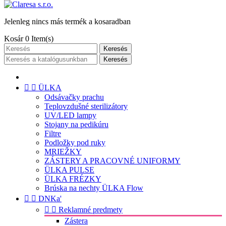
Jelenleg nincs más termék a kosaradban
Kosár
0
Item(s)
Keresés
Keresés


ÜLKA
Odsávačky prachu
Teplovzdušné sterilizátory
UV/LED lampy
Stojany na pedikúru
Filtre
Podložky pod ruky
MRIEŽKY
ZÁSTERY A PRACOVNÉ UNIFORMY
ÜLKA PULSE
ÜLKA FRÉZKY
Brúska na nechty ÜLKA Flow


DNKa'


Reklamné predmety
Zástera