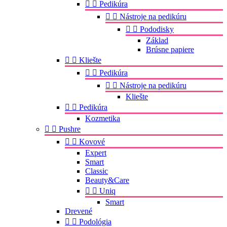


Pedikúra


Nástroje na pedikúru


Pododisky
Základ
Brúsne papiere


Kliešte


Pedikúra


Nástroje na pedikúru
Kliešte


Pedikúra
Kozmetika


Pushre


Kovové
Expert
Smart
Classic
Beauty&Care


Uniq
Smart
Drevené


Podológia