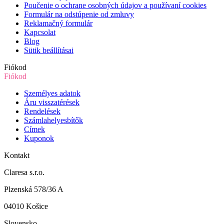
Poučenie o ochrane osobných údajov a používaní cookies
Formulár na odstúpenie od zmluvy
Reklamačný formulár
Kapcsolat
Blog
Sütik beállításai
Fiókod
Fiókod
Személyes adatok
Áru visszatérések
Rendelések
Számlahelyesbítők
Címek
Kuponok
Kontakt
Claresa s.r.o.
Plzenská 578/36 A
04010 Košice
Slovensko