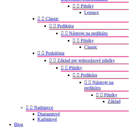


Pilníky
Lepiace


Classic


Pedikúra


Nástroje na pedikúru


Pilníky
Classic


Podológia


Základ pre jednorázové pilníky


Pilníky


Pedikúra


Nástroje na
pedikúru


Pilníky
Základ


Nadstavce
Diamantové
Karbidové
Blog